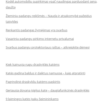
Kodėl automobilių supirkimas ypač naudingas parduodant seną,
daužtą
Žieminių padangų reikšmės – Nauda ir atsakomybė pažeidus
taisykles
Renkantis padangas žymėjimas yra svarbus
Vasarinių padangų pirkimo internetu privalumai
Svarbus padangų protektoriaus raštas – atkreipkite dėmesį
Kiek kainuoja nagų draskyklės katėms
Katės gadina baldus ir daiktus namuose – kaip atpratinti
Pagrindinė draskyklių katėms paskirtis
Geriausia dovana įsigijus katę – daugiafunkcinės draskyklės
9 laimingos katės įsakų šeimininkams