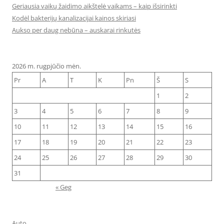
Geriausia vaikų žaidimo aikštelė vaikams – kaip išsirinkti
Kodėl bakterijų kanalizacijai kainos skiriasi
Aukso per daug nebūna – auskarai rinkutės
2026 m. rugpjūčio mėn.
Pr
A
T
K
Pn
Š
S
1
2
3
4
5
6
7
8
9
10
11
12
13
14
15
16
17
18
19
20
21
22
23
24
25
26
27
28
29
30
31
« Geg
Auto