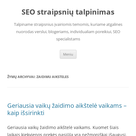
Pereiti
prie
SEO straipsnių talpinimas
turinio
Talpiname straipsnius įvairiomis temomis, kuriame atgalines
nuorodas verslui, blogeriams, individualiam poreikiui, SEO
specialistams
Meniu
ŽYMŲ ARCHYVAI:
ZAIDIMU AIKSTELES
Geriausia vaikų žaidimo aikštelė vaikams –
kaip išsirinkti
Geriausia vaikų žaidimo aikštelė vaikams. Kuomet šiais
laikais kiekvienos prekės pasiūla yra nežmoniškai išaugusi,