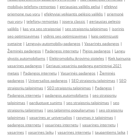
mobiliųjų telefonų remontas
|
geriausias valiklis peliui
|
efektyvi
priemone nuo voru
|
efektyviai veikiantis pelėsio valiklis
|
priemonė
nuo vorų
|
telefonų remontas
|
josera classic
|
geriausias pelesio
valiklis
|
kas yra seo straipsniai
|
seo straipsniu talpinimas
|
isorinis
seo optimizavimas
|
vidinis seo optimizavimas
|
kaip optimizuoti
svetaine
|
Lengvųjų automobilių padangos
|
Vasarinės padangos
|
Žieminės padangos
|
Padangos internetu
|
Pigios padangos
|
Langu
skystis automobiliams
|
Elektromobiliu ikrovimo stoteles
|
Kiek kainuoja
vasarines padangos
|
Geriausi vasariniu padangu gamintojai 2021
metais
|
Padangos internetu
|
Vasarinės padangos
|
Žieminės
padangos
|
Universalios padangos
|
SEO straipsniu talpinimas
|
SEO
straipsniu talpinimas
|
SEO straipsniu talpinimas
|
Padangos
|
Padangos internetu
|
padangos automobiliams
|
seo straipsniu
talpinimas
|
parduotuve sunims
|
seo straipsniu talpinimas
|
seo
straipsniu talpinimas
|
seo talpinimo populiarumas
|
seo straipsniu
talpinimas
|
vasarines ar universalios
|
rasymas ir talpinimas
|
padangos internetu
|
vasarines internetu
|
vasarines internetu
|
vasarines
|
vasarines laiku
|
vasarines internetu
|
taupantiems laika
|