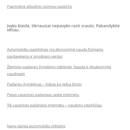
Pagrindinė atbulinio osmoso paskirtis
Įvyko klaida, tikriausiai nepavyko rasti srauto. Pabandykite
vėliau.
Automobilių supirkimas yra ekonominė nauda fiziniams
pardavėjams ir smulkiam verslui
Žieminių padangų žymėjimo reikšmės, Nauda ir Atsakomybė
naudojant
Padangų žymėjimas – Viskas ką reikia žinoti
Pigias vasarines padangas rasite internetu
Tik vasarinės padangos internetu – naudotų nepirkčiau
Nano danga automobilio stiklams