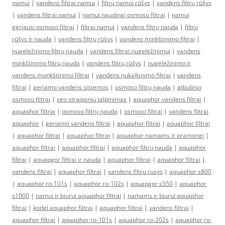
namui
|
vandens filtrai namui
|
filtrų namui rūšys
|
vandens filtrų rūšys
|
vandens filtrai namui
|
namui naudingi osmoso filtrai
|
namui
geriausi osmoso filtrai
|
filtrai namui
|
vandens filtrų nauda
|
filtrų
rūšys ir nauda
|
vandens filtrų rūšys
|
vandens minkštinimo filtrai
|
nugeležinimo filtrų nauda
|
vandens filtrai nugeležinimui
|
vandens
minkštinimo filtrų nauda
|
vandens filtrų rūšys
|
nugeležinimo ir
vandens monkštinimo filtrai
|
vandens nukalkinimo filtrai
|
vandens
filtrai
|
geriamo vandens sistemos
|
osmoso filtrų nauda
|
atbulinio
osmoso filtrai
|
seo straipsniu talpinimas
|
aquaphor vandens filtrai
|
aquaphor filtrai
|
osmoso filtrų nauda
|
osmoso filtrai
|
vandens filtrai
aquaphor
|
geriamo vandens filtrai
|
aquaphor filtrai
|
aquaphor filtrai
|
aquaphor filtrai
|
aquaphor filtrai
|
aquaphor namams ir pramonei
|
aquaphor filtrai
|
aquaphor filtrai
|
aquaphor filtrų nauda
|
aquaphor
filtrai
|
aquapgor filtrai ir nauda
|
aquaphor filtrai
|
aquaphor filtrai
|
vandens filtrai
|
aquaphor filtrai
|
vandens filtru rusys
|
aquaphor s800
|
aquaphor ro-101s
|
aquaphor ro-102s
|
aquapgor s550
|
aquaphor
s1000
|
namui ir biurui aquaphor filtrai
|
namams ir biurui aquaphor
filtrai
|
kodel aquaphor filtrai
|
aquaphor filtrai
|
vandens filtrai
|
aquaphor filtrai
|
aquaphor ro-101s
|
aquaphor ro-202s
|
aquaphor ro-