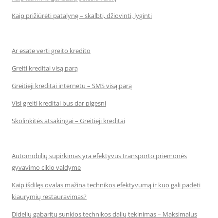
Kaip prižiūrėti patalynę – skalbti, džiovinti, lyginti
Ar esate verti greito kredito
Greiti kreditai visą parą
Greitieji kreditai internetu – SMS visą parą
Visi greiti kreditai bus dar pigesni
Skolinkitės atsakingai – Greitieji kreditai
Automobilių supirkimas yra efektyvus transporto priemonės
gyvavimo ciklo valdyme
Kaip išdilęs ovalas mažina technikos efektyvumą ir kuo gali padėti
kiaurymių restauravimas?
Didelių gabaritų sunkios technikos dalių tekinimas – Maksimalus