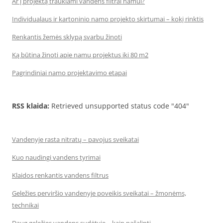
Ar į projektą traukiami vandens filtrai namui?
Individualaus ir kartoninio namo projekto skirtumai – kokį rinktis
Renkantis žemės sklypą svarbu žinoti
Ką būtina žinoti apie namų projektus iki 80 m2
Pagrindiniai namo projektavimo etapai
RSS klaida:
Retrieved unsupported status code "404"
Vandenyje rasta nitratų – pavojus sveikatai
Kuo naudingi vandens tyrimai
Klaidos renkantis vandens filtrus
Geležies perviršio vandenyje poveikis sveikatai – žmonėms,
technikai