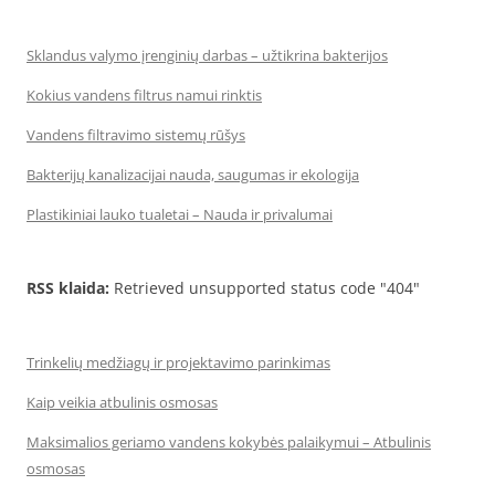
Sklandus valymo įrenginių darbas – užtikrina bakterijos
Kokius vandens filtrus namui rinktis
Vandens filtravimo sistemų rūšys
Bakterijų kanalizacijai nauda, saugumas ir ekologija
Plastikiniai lauko tualetai – Nauda ir privalumai
RSS klaida:
Retrieved unsupported status code "404"
Trinkelių medžiagų ir projektavimo parinkimas
Kaip veikia atbulinis osmosas
Maksimalios geriamo vandens kokybės palaikymui – Atbulinis
osmosas