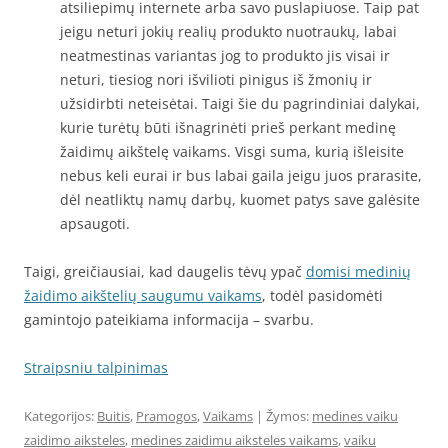
atsiliepimų internete arba savo puslapiuose. Taip pat
jeigu neturi jokių realių produkto nuotraukų, labai
neatmestinas variantas jog to produkto jis visai ir
neturi, tiesiog nori išvilioti pinigus iš žmonių ir
užsidirbti neteisėtai. Taigi šie du pagrindiniai dalykai,
kurie turėtų būti išnagrinėti prieš perkant medinę
žaidimų aikštelę vaikams. Visgi suma, kurią išleisite
nebus keli eurai ir bus labai gaila jeigu juos prarasite,
dėl neatliktų namų darbų, kuomet patys save galėsite
apsaugoti.
Taigi, greičiausiai, kad daugelis tėvų ypač
domisi medinių
žaidimo aikštelių saugumu vaikams
, todėl pasidomėti
gamintojo pateikiama informacija – svarbu.
Straipsniu talpinimas
Kategorijos:
Buitis
,
Pramogos
,
Vaikams
| Žymos:
medines vaiku
zaidimo aiksteles
,
medines zaidimu aiksteles vaikams
,
vaiku