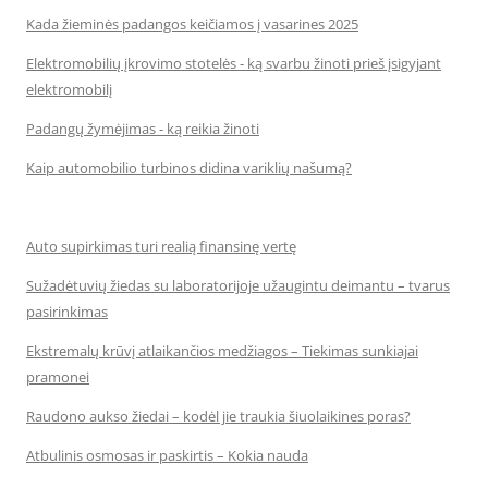
Kada žieminės padangos keičiamos į vasarines 2025
Elektromobilių įkrovimo stotelės - ką svarbu žinoti prieš įsigyjant
elektromobilį
Padangų žymėjimas - ką reikia žinoti
Kaip automobilio turbinos didina variklių našumą?
Auto supirkimas turi realią finansinę vertę
Sužadėtuvių žiedas su laboratorijoje užaugintu deimantu – tvarus
pasirinkimas
Ekstremalų krūvį atlaikančios medžiagos – Tiekimas sunkiajai
pramonei
Raudono aukso žiedai – kodėl jie traukia šiuolaikines poras?
Atbulinis osmosas ir paskirtis – Kokia nauda