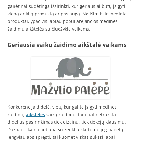
ganėtinai sudėtinga išsirinkti, kur geriausiai būtų įsigyti
vieną ar kitą produktą ar paslaugą. Ne išimtis ir mediniai
produktai, ypač vis labiau populiarėjančios medinės
žaidimų aikštelės su čiuožykla vaikams.
Geriausia vaikų žaidimo aikštelė vaikams
Konkurencija didelė, vietų kur galite įsigyti medines
žaidimų
aiksteles
vaikų žaidimui taip pat netrūksta,
didelius pasirinkimas tiek dizainu, tiek tiekėjų klausimu.
Dažnai ir kaina nebūna su ženkliu skirtumu jog padėtų
lengviau apsispręsti, tai kuomet viskas sukasi labai