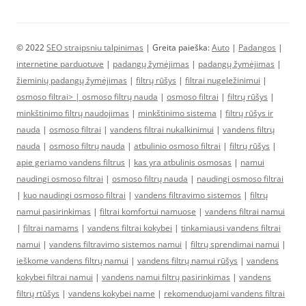
© 2022
SEO straipsniu talpinimas
| Greita paieška:
Auto
|
Padangos
|
internetine parduotuve
|
padangų žymėjimas
|
padangų žymėjimas
|
žieminių padangų žymėjimas
|
filtrų rūšys
|
filtrai nugeležinimui
|
osmoso filtrai> |
osmoso filtrų nauda
|
osmoso filtrai
|
filtrų rūšys
|
minkštinimo filtrų naudojimas
|
minkštinimo sistema
|
filtrų rūšys ir
nauda
|
osmoso filtrai
|
vandens filtrai nukalkinimui
|
vandens filtrų
nauda
|
osmoso filtrų nauda
|
atbulinio osmoso filtrai
|
filtrų rūšys
|
apie geriamo vandens filtrus
|
kas yra atbulinis osmosas
|
namui
naudingi osmoso filtrai
|
osmoso filtrų nauda
|
naudingi osmoso filtrai
|
kuo naudingi osmoso filtrai
|
vandens filtravimo sistemos
|
filtrų
namui pasirinkimas
|
filtrai komfortui namuose
|
vandens filtrai namui
|
filtrai namams
|
vandens filtrai kokybei
|
tinkamiausi vandens filtrai
namui
|
vandens filtravimo sistemos namui
|
filtrų sprendimai namui
|
ieškome vandens filtrų namui
|
vandens filtrų namui rūšys
|
vandens
kokybei filtrai namui
|
vandens namui filtrų pasirinkimas
|
vandens
filtrų rtūšys
|
vandens kokybei name
|
rekomenduojami vandens filtrai