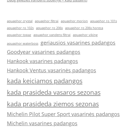
Daug geležies vandens sudėtyje – kaip pašalinti
aquaphor crystal
aquaphor filtrai
aquaphor morion
aquaphor ro 101s
aquaphor ro 102s
aquaphor ro 206s
aquaphor ro 206s horeca
aquaphor topaz
aquaphor vandens filtrai
aquaphor viking
geriausios vasarines padangos
aquaphor waterboss
Goodyear vasarines padangos
Hankook vasarines padangos
Hankook Ventus vasarinės padangos
kada keiciamos padangos
kada prasideda vasaros sezonas
kada prasideda ziemos sezonas
Michelin Pilot Super Sport vasarinės padangos
Michelin vasarines padangos