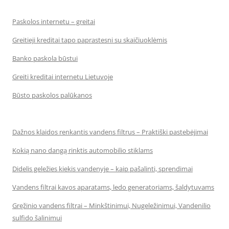
Paskolos internetu – greitai
Greitieji kreditai tapo paprastesni su skaičiuoklėmis
Banko paskola būstui
Greiti kreditai internetu Lietuvoje
Būsto paskolos palūkanos
Dažnos klaidos renkantis vandens filtrus – Praktiški pastebėjimai
Kokią nano dangą rinktis automobilio stiklams
Didelis geležies kiekis vandenyje – kaip pašalinti, sprendimai
Vandens filtrai kavos aparatams, ledo generatoriams, šaldytuvams
Gręžinio vandens filtrai – Minkštinimui, Nugeležinimui, Vandenilio
sulfido šalinimui