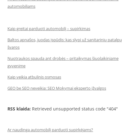
automobiliams
Kaip greitai parduoti automobilį – supirkimas
Baltos apnašos, juodas įspūdis: kas slypi už sanitarinių patalpų
švaros
Nuotraukos spauda ant drobės – pritaikymas šiuolaikiniame
gyvenime
Kaip veikia atbulinis osmosas
GEO be SEO neveikia: SEO Mokymai eksperto įžvalgos
RSS klaida:
Retrieved unsupported status code "404"
Ar naudinga automobilį parduoti supirkėjams?