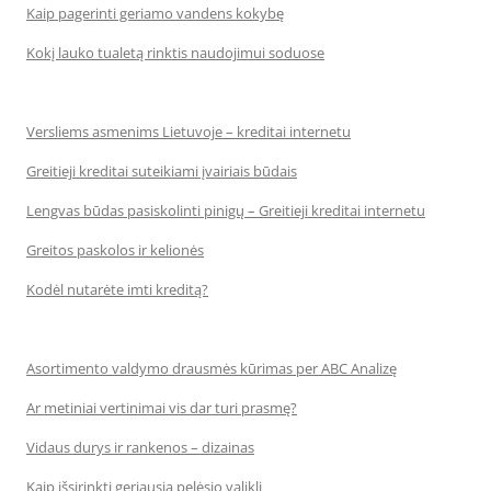
Kaip pagerinti geriamo vandens kokybę
Kokį lauko tualetą rinktis naudojimui soduose
Versliems asmenims Lietuvoje – kreditai internetu
Greitieji kreditai suteikiami įvairiais būdais
Lengvas būdas pasiskolinti pinigų – Greitieji kreditai internetu
Greitos paskolos ir kelionės
Kodėl nutarėte imti kreditą?
Asortimento valdymo drausmės kūrimas per ABC Analizę
Ar metiniai vertinimai vis dar turi prasmę?
Vidaus durys ir rankenos – dizainas
Kaip išsirinkti geriausią pelėsio valiklį