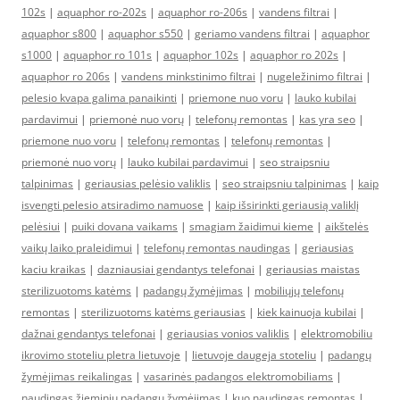
102s
|
aquaphor ro-202s
|
aquaphor ro-206s
|
vandens filtrai
|
aquaphor s800
|
aquaphor s550
|
geriamo vandens filtrai
|
aquaphor
s1000
|
aquaphor ro 101s
|
aquaphor 102s
|
aquaphor ro 202s
|
aquaphor ro 206s
|
vandens minkstinimo filtrai
|
nugeležinimo filtrai
|
pelesio kvapa galima panaikinti
|
priemone nuo voru
|
lauko kubilai
pardavimui
|
priemonė nuo vorų
|
telefonų remontas
|
kas yra seo
|
priemone nuo voru
|
telefonų remontas
|
telefonų remontas
|
priemonė nuo vorų
|
lauko kubilai pardavimui
|
seo straipsniu
talpinimas
|
geriausias pelėsio valiklis
|
seo straipsniu talpinimas
|
kaip
isvengti pelesio atsiradimo namuose
|
kaip išsirinkti geriausią valiklį
pelėsiui
|
puiki dovana vaikams
|
smagiam žaidimui kieme
|
aikštelės
vaikų laiko praleidimui
|
telefonų remontas naudingas
|
geriausias
kaciu kraikas
|
dazniausiai gendantys telefonai
|
geriausias maistas
sterilizuotoms katėms
|
padangų žymėjimas
|
mobiliųjų telefonų
remontas
|
sterilizuotoms katėms geriausias
|
kiek kainuoja kubilai
|
dažnai gendantys telefonai
|
geriausias vonios valiklis
|
elektromobiliu
ikrovimo stoteliu pletra lietuvoje
|
lietuvoje daugeja stoteliu
|
padangų
žymėjimas reikalingas
|
vasarinės padangos elektromobiliams
|
naudingas žieminių padangų žymėjimas
|
kuo naudingas remontas
|