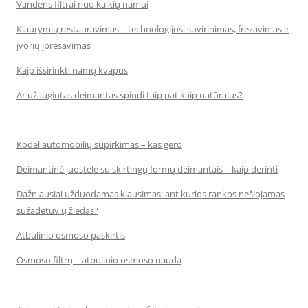
Vandens filtrai nuo kalkių namui
Kiaurymių restauravimas – technologijos: suvirinimas, frezavimas ir
įvorių įpresavimas
Kaip išsirinkti namų kvapus
Ar užaugintas deimantas spindi taip pat kaip natūralus?
Kodėl automobilių supirkimas – kas gero
Deimantinė juostelė su skirtingų formų deimantais – kaip derinti
Dažniausiai užduodamas klausimas: ant kurios rankos nešiojamas
sužadėtuvių žiedas?
Atbulinio osmoso paskirtis
Osmoso filtrų – atbulinio osmoso nauda