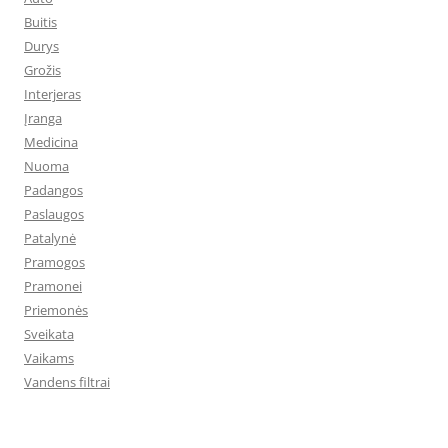
Buitis
Durys
Grožis
Interjeras
Įranga
Medicina
Nuoma
Padangos
Paslaugos
Patalynė
Pramogos
Pramonei
Priemonės
Sveikata
Vaikams
Vandens filtrai