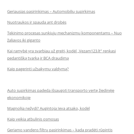
Geriausias pasirinkimas – Automobilių supirkimas
Nuotraukos ir spauda ant drobės
Tekinimo procesas sunkiųjų mechanizmų komponentams – Nuo
žaliavos iki giganto
Kai ramybė yra svarbiau už greitį, kodėl „Vezam123.lt“ renkasi
pedantišką tvarką ir BCA draudimą
Kaip pagerinti užsakymų valdymą?
Auto supirkimas padeda išsaugoti transporto vertę žiedinėje
ekonomikoje
Magnolija nežydi? Augintoja Ieva atsako, kodėl
Kaip veikia atbulinis osmosas
Geriamo vandens filtrų pasirinkimas – kada pradėti rūpintis