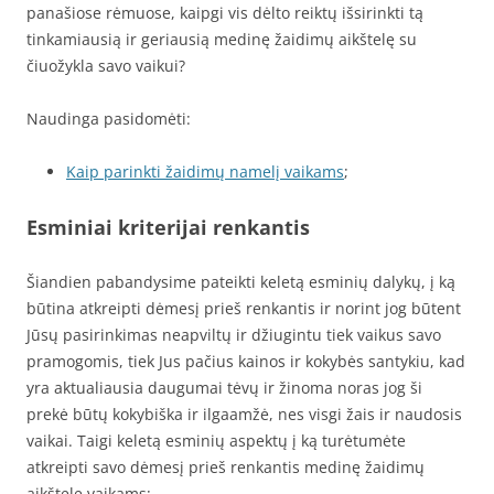
panašiose rėmuose, kaipgi vis dėlto reiktų išsirinkti tą
tinkamiausią ir geriausią medinę žaidimų aikštelę su
čiuožykla savo vaikui?
Naudinga pasidomėti:
Kaip parinkti žaidimų namelį vaikams
;
Esminiai kriterijai renkantis
Šiandien pabandysime pateikti keletą esminių dalykų, į ką
būtina atkreipti dėmesį prieš renkantis ir norint jog būtent
Jūsų pasirinkimas neapviltų ir džiugintu tiek vaikus savo
pramogomis, tiek Jus pačius kainos ir kokybės santykiu, kad
yra aktualiausia daugumai tėvų ir žinoma noras jog ši
prekė būtų kokybiška ir ilgaamžė, nes visgi žais ir naudosis
vaikai. Taigi keletą esminių aspektų į ką turėtumėte
atkreipti savo dėmesį prieš renkantis medinę žaidimų
aikštelę vaikams: