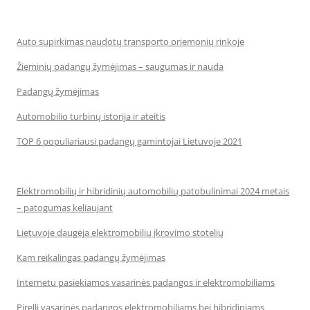
Auto supirkimas naudotų transporto priemonių rinkoje
Žieminių padangų žymėjimas – saugumas ir nauda
Padangų žymėjimas
Automobilio turbinų istorija ir ateitis
TOP 6 populiariausi padangų gamintojai Lietuvoje 2021
Elektromobilių ir hibridinių automobilių patobulinimai 2024 metais
– patogumas keliaujant
Lietuvoje daugėja elektromobilių įkrovimo stotelių
Kam reikalingas padangų žymėjimas
Internetu pasiekiamos vasarinės padangos ir elektromobiliams
Pirelli vasarinės padangos elektromobiliams bei hibridiniams