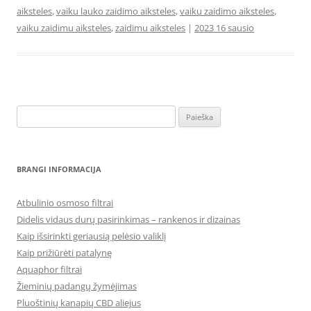
aiksteles
,
vaiku lauko zaidimo aiksteles
,
vaiku zaidimo aiksteles
,
vaiku zaidimu aiksteles
,
zaidimu aiksteles
|
2023 16 sausio
Ieškoti:
BRANGI INFORMACIJA
Atbulinio osmoso filtrai
Didelis vidaus durų pasirinkimas – rankenos ir dizainas
Kaip išsirinkti geriausią pelėsio valiklį
Kaip prižiūrėti patalynę
Aquaphor filtrai
Žieminių padangų žymėjimas
Pluoštinių kanapių CBD aliejus