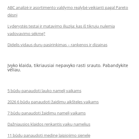
ABC analizė ir asortimento valdymo realybė veikianti pagal Pareto
dėsnį
Lyderystės testai ir matavimo iliuzija: kas iš tikrųjų nulemia
vadovavimo sėkmę?
Didelis vidaus durų pasirinkimas – rankenos ir dizainas
Įvyko klaida, tikriausiai nepavyko rasti srauto. Pabandykite
vėliau.
5 būdų panaudoti lauko namelį vaikams
2026 6 būdų panaudoti žaidimų aikšteles vaikams
7 būdų panaudoti žaidimų namelį vaikams
Dažniausios klaidos renkantis vaikų namelius
11 būdų panaudoti medinę laipiojimo sienelę