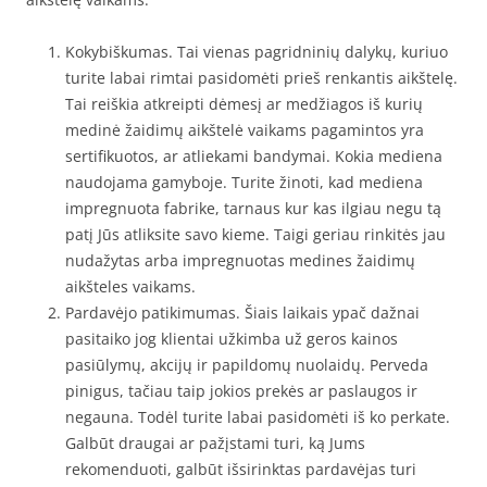
Kokybiškumas. Tai vienas pagridninių dalykų, kuriuo
turite labai rimtai pasidomėti prieš renkantis aikštelę.
Tai reiškia atkreipti dėmesį ar medžiagos iš kurių
medinė žaidimų aikštelė vaikams pagamintos yra
sertifikuotos, ar atliekami bandymai. Kokia mediena
naudojama gamyboje. Turite žinoti, kad mediena
impregnuota fabrike, tarnaus kur kas ilgiau negu tą
patį Jūs atliksite savo kieme. Taigi geriau rinkitės jau
nudažytas arba impregnuotas medines žaidimų
aikšteles vaikams.
Pardavėjo patikimumas. Šiais laikais ypač dažnai
pasitaiko jog klientai užkimba už geros kainos
pasiūlymų, akcijų ir papildomų nuolaidų. Perveda
pinigus, tačiau taip jokios prekės ar paslaugos ir
negauna. Todėl turite labai pasidomėti iš ko perkate.
Galbūt draugai ar pažįstami turi, ką Jums
rekomenduoti, galbūt išsirinktas pardavėjas turi