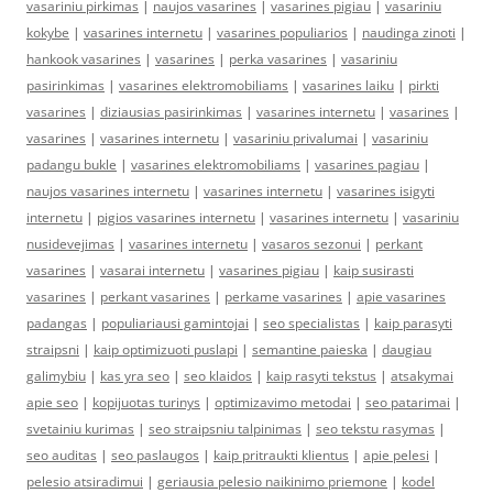
vasariniu pirkimas
|
naujos vasarines
|
vasarines pigiau
|
vasariniu
kokybe
|
vasarines internetu
|
vasarines populiarios
|
naudinga zinoti
|
hankook vasarines
|
vasarines
|
perka vasarines
|
vasariniu
pasirinkimas
|
vasarines elektromobiliams
|
vasarines laiku
|
pirkti
vasarines
|
diziausias pasirinkimas
|
vasarines internetu
|
vasarines
|
vasarines
|
vasarines internetu
|
vasariniu privalumai
|
vasariniu
padangu bukle
|
vasarines elektromobiliams
|
vasarines pagiau
|
naujos vasarines internetu
|
vasarines internetu
|
vasarines isigyti
internetu
|
pigios vasarines internetu
|
vasarines internetu
|
vasariniu
nusidevejimas
|
vasarines internetu
|
vasaros sezonui
|
perkant
vasarines
|
vasarai internetu
|
vasarines pigiau
|
kaip susirasti
vasarines
|
perkant vasarines
|
perkame vasarines
|
apie vasarines
padangas
|
populiariausi gamintojai
|
seo specialistas
|
kaip parasyti
straipsni
|
kaip optimizuoti puslapi
|
semantine paieska
|
daugiau
galimybiu
|
kas yra seo
|
seo klaidos
|
kaip rasyti tekstus
|
atsakymai
apie seo
|
kopijuotas turinys
|
optimizavimo metodai
|
seo patarimai
|
svetainiu kurimas
|
seo straipsniu talpinimas
|
seo tekstu rasymas
|
seo auditas
|
seo paslaugos
|
kaip pritraukti klientus
|
apie pelesi
|
pelesio atsiradimui
|
geriausia pelesio naikinimo priemone
|
kodel