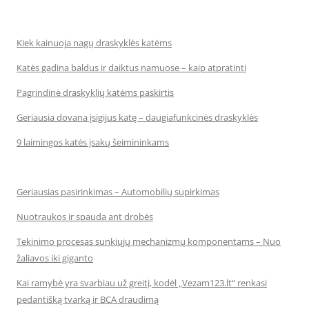
Kiek kainuoja nagų draskyklės katėms
Katės gadina baldus ir daiktus namuose – kaip atpratinti
Pagrindinė draskyklių katėms paskirtis
Geriausia dovana įsigijus katę – daugiafunkcinės draskyklės
9 laimingos katės įsakų šeimininkams
Geriausias pasirinkimas – Automobilių supirkimas
Nuotraukos ir spauda ant drobės
Tekinimo procesas sunkiųjų mechanizmų komponentams – Nuo
žaliavos iki giganto
Kai ramybė yra svarbiau už greitį, kodėl „Vezam123.lt“ renkasi
pedantišką tvarką ir BCA draudimą