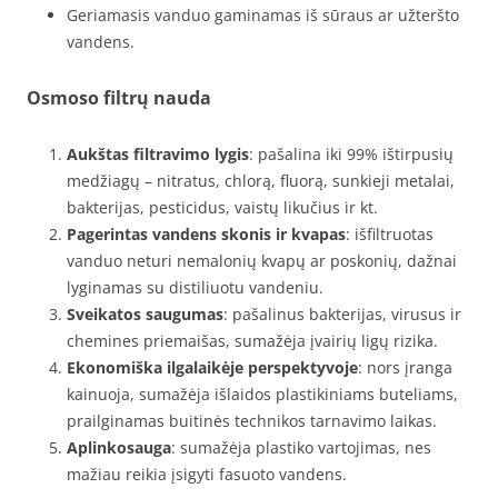
Geriamasis vanduo gaminamas iš sūraus ar užteršto
vandens.
Osmoso filtrų nauda
Aukštas filtravimo lygis
: pašalina iki 99% ištirpusių
medžiagų – nitratus, chlorą, fluorą, sunkieji metalai,
bakterijas, pesticidus, vaistų likučius ir kt.
Pagerintas vandens skonis ir kvapas
: išfiltruotas
vanduo neturi nemalonių kvapų ar poskonių, dažnai
lyginamas su distiliuotu vandeniu.
Sveikatos saugumas
: pašalinus bakterijas, virusus ir
chemines priemaišas, sumažėja įvairių ligų rizika.
Ekonomiška ilgalaikėje perspektyvoje
: nors įranga
kainuoja, sumažėja išlaidos plastikiniams buteliams,
prailginamas buitinės technikos tarnavimo laikas.
Aplinkosauga
: sumažėja plastiko vartojimas, nes
mažiau reikia įsigyti fasuoto vandens.