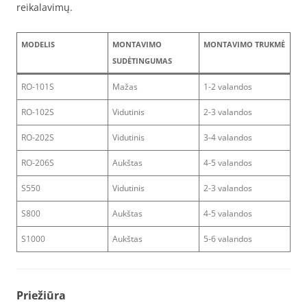
reikalavimų.
MODELIS
MONTAVIMO
MONTAVIMO TRUKMĖ
SUDĖTINGUMAS
RO-101S
Mažas
1-2 valandos
RO-102S
Vidutinis
2-3 valandos
RO-202S
Vidutinis
3-4 valandos
RO-206S
Aukštas
4-5 valandos
S550
Vidutinis
2-3 valandos
S800
Aukštas
4-5 valandos
S1000
Aukštas
5-6 valandos
Priežiūra