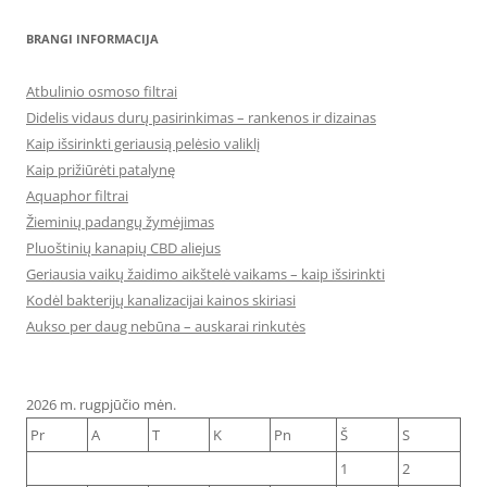
BRANGI INFORMACIJA
Atbulinio osmoso filtrai
Didelis vidaus durų pasirinkimas – rankenos ir dizainas
Kaip išsirinkti geriausią pelėsio valiklį
Kaip prižiūrėti patalynę
Aquaphor filtrai
Žieminių padangų žymėjimas
Pluoštinių kanapių CBD aliejus
Geriausia vaikų žaidimo aikštelė vaikams – kaip išsirinkti
Kodėl bakterijų kanalizacijai kainos skiriasi
Aukso per daug nebūna – auskarai rinkutės
2026 m. rugpjūčio mėn.
Pr
A
T
K
Pn
Š
S
1
2