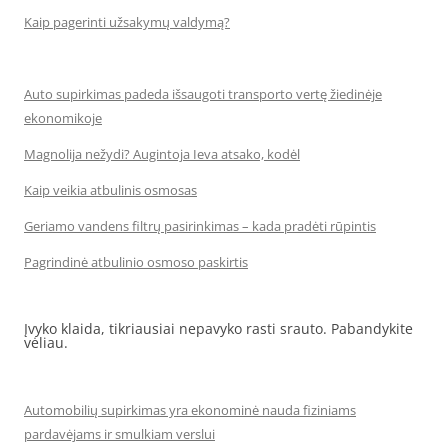
Kaip pagerinti užsakymų valdymą?
Auto supirkimas padeda išsaugoti transporto vertę žiedinėje
ekonomikoje
Magnolija nežydi? Augintoja Ieva atsako, kodėl
Kaip veikia atbulinis osmosas
Geriamo vandens filtrų pasirinkimas – kada pradėti rūpintis
Pagrindinė atbulinio osmoso paskirtis
Įvyko klaida, tikriausiai nepavyko rasti srauto. Pabandykite
vėliau.
Automobilių supirkimas yra ekonominė nauda fiziniams
pardavėjams ir smulkiam verslui