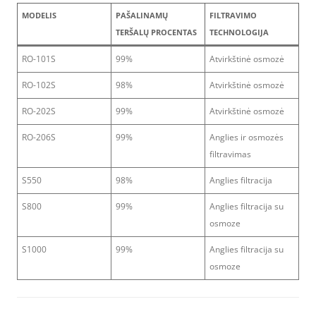
MODELIS
PAŠALINAMŲ
FILTRAVIMO
TERŠALŲ PROCENTAS
TECHNOLOGIJA
RO-101S
99%
Atvirkštinė osmozė
RO-102S
98%
Atvirkštinė osmozė
RO-202S
99%
Atvirkštinė osmozė
RO-206S
99%
Anglies ir osmozės
filtravimas
S550
98%
Anglies filtracija
S800
99%
Anglies filtracija su
osmoze
S1000
99%
Anglies filtracija su
osmoze