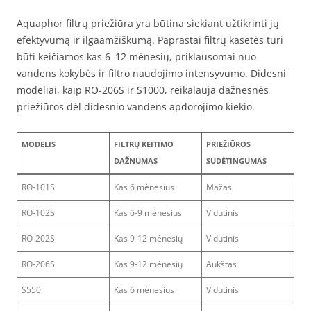
Aquaphor filtrų priežiūra yra būtina siekiant užtikrinti jų
efektyvumą ir ilgaamžiškumą. Paprastai filtrų kasetės turi
būti keičiamos kas 6–12 mėnesių, priklausomai nuo
vandens kokybės ir filtro naudojimo intensyvumo. Didesni
modeliai, kaip RO-206S ir S1000, reikalauja dažnesnės
priežiūros dėl didesnio vandens apdorojimo kiekio.
MODELIS
FILTRŲ KEITIMO
PRIEŽIŪROS
DAŽNUMAS
SUDĖTINGUMAS
RO-101S
Kas 6 mėnesius
Mažas
RO-102S
Kas 6-9 mėnesius
Vidutinis
RO-202S
Kas 9-12 mėnesių
Vidutinis
RO-206S
Kas 9-12 mėnesių
Aukštas
S550
Kas 6 mėnesius
Vidutinis