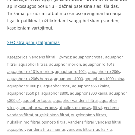
aplinkosaugos požiūriu – dažnai pateisina šias išlaidas.
Tinkamai prižiūrimi atbulinio osmoso įrenginiai tarnauja
ilgai ir patikimai, užtikrindami saugų bei skanų vandenį
kasdieniam vartojimui.
SEO straipsnių talpinimas
Kategorijos:
Vandens filtrai
| Žymos:
aquaphor crystal
,
aquaphor
filtrai
,
aquaphor filtras
,
aquaphor morion
,
aquaphor ro 101s
,
aquaphor ro 101s morion
,
aquaphor ro 102s
,
aquaphor ro 206s
,
aquaphor ro 206s horeca
,
aquaphor s1000
,
aquaphor s1000 kaina
,
aquaphor s1000 p1
,
aquaphor s550
,
aquaphor s550 kaina
,
aquaphor s550 p1
,
aquaphor s800
,
aquaphor s800 kaina
,
aquaphor
s800 p1
,
aquaphor topaz
,
aquaphor vandens filtrai
,
aquaphor
viking
,
aquaphor waterboss
,
atbulinis osmosas
,
filtrai
,
geriamo
vandens filtrai
,
nugeležinimo filtrai
,
nugelezinimo filtras
,
nukalkinimo filtrai
,
osmoso filtrai
,
vandens filtrai
,
vandens filtrai
aquaphor
,
vandens filtrai namui
,
vandens filtrai nuo kalkiu
,