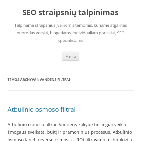
Pereiti
prie
SEO straipsnių talpinimas
turinio
Talpiname straipsnius įvairiomis temomis, kuriame atgalines
nuorodas verslui, blogeriams, individualiam poreikiui, SEO
specialistams
Meniu
TEMOS ARCHYVAI:
VANDENS FILTRAI
Atbulinio osmoso filtrai
Atbulinio osmoso filtrai. Vandens kokybė tiesiogiai veikia
žmogaus sveikatą, buitį ir pramoninius procesus. Atbulinio
osmoso (angl. reverse osmosis – RO) filtravimo technologija