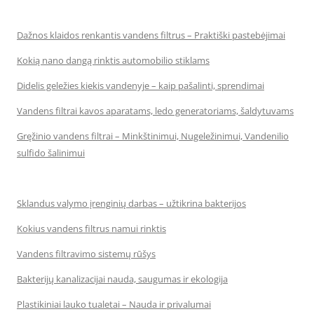
Dažnos klaidos renkantis vandens filtrus – Praktiški pastebėjimai
Kokią nano dangą rinktis automobilio stiklams
Didelis geležies kiekis vandenyje – kaip pašalinti, sprendimai
Vandens filtrai kavos aparatams, ledo generatoriams, šaldytuvams
Gręžinio vandens filtrai – Minkštinimui, Nugeležinimui, Vandenilio
sulfido šalinimui
Sklandus valymo įrenginių darbas – užtikrina bakterijos
Kokius vandens filtrus namui rinktis
Vandens filtravimo sistemų rūšys
Bakterijų kanalizacijai nauda, saugumas ir ekologija
Plastikiniai lauko tualetai – Nauda ir privalumai