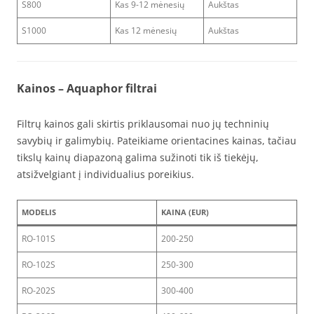
S800
Kas 9-12 mėnesių
Aukštas
S1000
Kas 12 mėnesių
Aukštas
Kainos
– Aquaphor filtrai
Filtrų kainos gali skirtis priklausomai nuo jų techninių
savybių ir galimybių. Pateikiame orientacines kainas, tačiau
tikslų kainų diapazoną galima sužinoti tik iš tiekėjų,
atsižvelgiant į individualius poreikius.
MODELIS
KAINA (EUR)
RO-101S
200-250
RO-102S
250-300
RO-202S
300-400