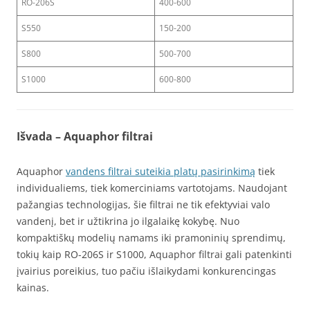
RO-206S
400-600
S550
150-200
S800
500-700
S1000
600-800
Išvada – Aquaphor filtrai
Aquaphor
vandens filtrai suteikia platų pasirinkimą
tiek
individualiems, tiek komerciniams vartotojams. Naudojant
pažangias technologijas, šie filtrai ne tik efektyviai valo
vandenį, bet ir užtikrina jo ilgalaikę kokybę. Nuo
kompaktiškų modelių namams iki pramoninių sprendimų,
tokių kaip RO-206S ir S1000, Aquaphor filtrai gali patenkinti
įvairius poreikius, tuo pačiu išlaikydami konkurencingas
kainas.