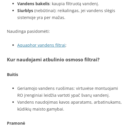
Vandens bakelis
: kaupia filtruotą vandenį.
Siurblys
(nebūtinai): reikalingas, jei vandens slėgis
sistemoje yra per mažas.
Naudinga pasidomėti:
Aquaphor vandens filtrai
;
Kur naudojami atbulinio osmoso filtrai?
Buitis
Geriamojo vandens ruošimas: virtuvėse montuojami
RO įrenginiai leidžia vartoti ypač švarų vandenį.
Vandens naudojimas kavos aparatams, arbatinukams,
kūdikių maisto gamybai.
Pramonė