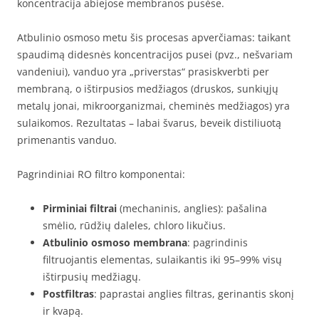
koncentracija abiejose membranos pusėse.
Atbulinio osmoso metu šis procesas apverčiamas: taikant
spaudimą didesnės koncentracijos pusei (pvz., nešvariam
vandeniui), vanduo yra „priverstas“ prasiskverbti per
membraną, o ištirpusios medžiagos (druskos, sunkiųjų
metalų jonai, mikroorganizmai, cheminės medžiagos) yra
sulaikomos. Rezultatas – labai švarus, beveik distiliuotą
primenantis vanduo.
Pagrindiniai RO filtro komponentai:
Pirminiai filtrai
(mechaninis, anglies): pašalina
smėlio, rūdžių daleles, chloro likučius.
Atbulinio osmoso membrana
: pagrindinis
filtruojantis elementas, sulaikantis iki 95–99% visų
ištirpusių medžiagų.
Postfiltras
: paprastai anglies filtras, gerinantis skonį
ir kvapą.