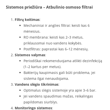
Sistemos priežiūra – Atbulinio osmoso filtrai
Filtrų keitimas
:
Mechaniniai ir anglies filtrai: keisti kas 6
mėnesius.
RO membrana: keisti kas 2–3 metus,
priklausomai nuo vandens kokybės.
Postfiltras: paprastai kas 6–12 mėnesių.
Sistemos valymas
:
Periodiškai rekomenduojama atlikti dezinfekciją
(1–2 kartus per metus).
Bakterijų kaupimasis gali būti problema, jei
sistema ilgai nenaudojama.
Vandens slėgio tikrinimas
:
Optimalus slėgis sistemoje yra apie 3–6 bar.
Jei vandens spaudimas mažas, reikalingas
papildomas siurblys.
Monitoringo sistemos
: