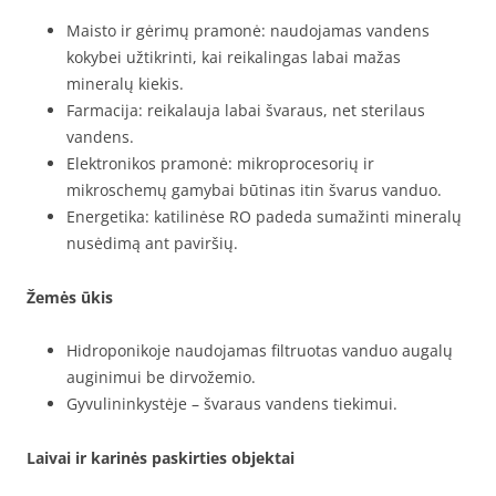
Maisto ir gėrimų pramonė: naudojamas vandens
kokybei užtikrinti, kai reikalingas labai mažas
mineralų kiekis.
Farmacija: reikalauja labai švaraus, net sterilaus
vandens.
Elektronikos pramonė: mikroprocesorių ir
mikroschemų gamybai būtinas itin švarus vanduo.
Energetika: katilinėse RO padeda sumažinti mineralų
nusėdimą ant paviršių.
Žemės ūkis
Hidroponikoje naudojamas filtruotas vanduo augalų
auginimui be dirvožemio.
Gyvulininkystėje – švaraus vandens tiekimui.
Laivai ir karinės paskirties objektai