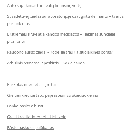
Auto supirkimas turi realią finansinę vertę
Sužadėtuvių žiedas su laboratorijoje užaugintu deimantu – tvarus
pasirinkimas
Ekstremalų krūvį atlaikančios medžiagos – Tiekimas sunkiajai
pramonei
Raudono aukso žiedai – kodėl jie traukia šiuolaikines poras?
Atbulinis osmosas ir paskirtis – Kokia nauda
Paskolos internetu – greitai
Greitieji kreditai tapo paprastesni su skaičiuoklėmis
Banko paskola būstui
Greiti kreditai internetu Lietuvoje
Būsto paskolos palūkanos