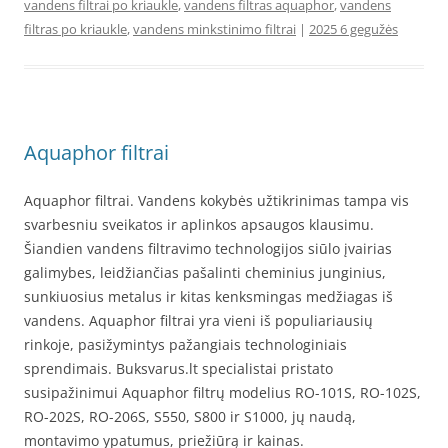
vandens filtrai po kriaukle
,
vandens filtras aquaphor
,
vandens
filtras po kriaukle
,
vandens minkstinimo filtrai
|
2025 6 gegužės
Aquaphor filtrai
Aquaphor filtrai. Vandens kokybės užtikrinimas tampa vis
svarbesniu sveikatos ir aplinkos apsaugos klausimu.
Šiandien vandens filtravimo technologijos siūlo įvairias
galimybes, leidžiančias pašalinti cheminius junginius,
sunkiuosius metalus ir kitas kenksmingas medžiagas iš
vandens. Aquaphor filtrai yra vieni iš populiariausių
rinkoje, pasižymintys pažangiais technologiniais
sprendimais. Buksvarus.lt specialistai pristato
susipažinimui Aquaphor filtrų modelius RO-101S, RO-102S,
RO-202S, RO-206S, S550, S800 ir S1000, jų naudą,
montavimo ypatumus, priežiūrą ir kainas.