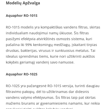
Modelių Apžvalga
Aquaphor RO-101S
RO-101S modelis yra kompaktiškas vandens filtras, skirtas
individualiam naudojimui namų ūkiuose. Šis filtras
pasižymi efektyvia atvirkštinės osmozės sistema, kuri
pašalina iki 99% kenksmingų medžiagų, įskaitant tirpias
druskas, bakterijas, virusus ir sunkiuosius metalus. Tai
idealus sprendimas tiems, kurie nori užtikrinti aukštos
kokybės geriamąjį vandenį savo namuose.
Aquaphor RO-102S
RO-102S yra pažangesnė RO-101S versija, turinti daugiau
filtravimo pakopų, dėl to užtikrinamas dar didesnis
vandens valymo efektyvumas. Šis filtras taip pat skirtas
mažiems biurams ar gyvenamiesiems namams, kur reikia