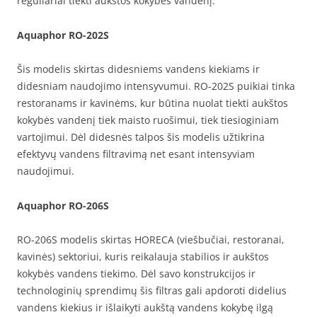
reguliariai tiekti aukštos kokybės vandenį.
Aquaphor RO-202S
Šis modelis skirtas didesniems vandens kiekiams ir
didesniam naudojimo intensyvumui. RO-202S puikiai tinka
restoranams ir kavinėms, kur būtina nuolat tiekti aukštos
kokybės vandenį tiek maisto ruošimui, tiek tiesioginiam
vartojimui. Dėl didesnės talpos šis modelis užtikrina
efektyvų vandens filtravimą net esant intensyviam
naudojimui.
Aquaphor RO-206S
RO-206S modelis skirtas HORECA (viešbučiai, restoranai,
kavinės) sektoriui, kuris reikalauja stabilios ir aukštos
kokybės vandens tiekimo. Dėl savo konstrukcijos ir
technologinių sprendimų šis filtras gali apdoroti didelius
vandens kiekius ir išlaikyti aukštą vandens kokybę ilgą