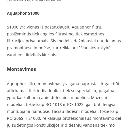
Aquaphor S1000
S1000 yra vienas iš pažangiausių Aquaphor filtrų,
pasižymintis tiek anglies filtravimo, tiek osmozinės
filtracijos privalumais. Šis modelis dažniausiai naudojamas
pramoninėse įmonėse, kur reikia aukščiausios kokybės
vandens dideliais kiekiais.
Montavimas
Aquaphor filtrų montavimas yra gana paprastas ir gali būti
atliekamas tiek individualiai, tiek su specialistų pagalba,
ypač kai kalbama apie didesnius modelius. Mažesni
modeliai, tokie kaip RO-101S ir RO-102S, gali būti lengvai
montuojami namuose. Tačiau didesni modeliai, tokie kaip
RO-206S ir S1000, reikalauja profesionalaus montavimo dėl
jų sudėtingos konstrukcijos ir didesnių vandens tiekimo