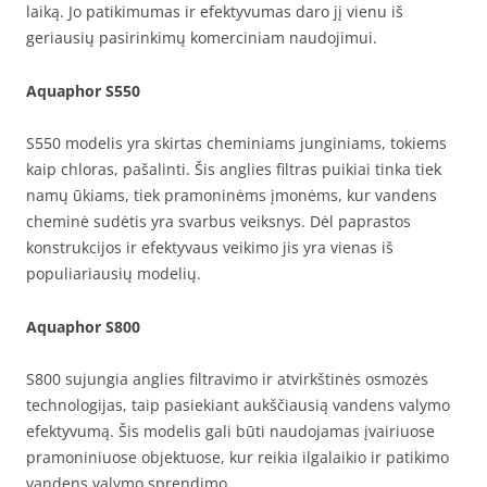
laiką. Jo patikimumas ir efektyvumas daro jį vienu iš
geriausių pasirinkimų komerciniam naudojimui.
Aquaphor S550
S550 modelis yra skirtas cheminiams junginiams, tokiems
kaip chloras, pašalinti. Šis anglies filtras puikiai tinka tiek
namų ūkiams, tiek pramoninėms įmonėms, kur vandens
cheminė sudėtis yra svarbus veiksnys. Dėl paprastos
konstrukcijos ir efektyvaus veikimo jis yra vienas iš
populiariausių modelių.
Aquaphor S800
S800 sujungia anglies filtravimo ir atvirkštinės osmozės
technologijas, taip pasiekiant aukščiausią vandens valymo
efektyvumą. Šis modelis gali būti naudojamas įvairiuose
pramoniniuose objektuose, kur reikia ilgalaikio ir patikimo
vandens valymo sprendimo.