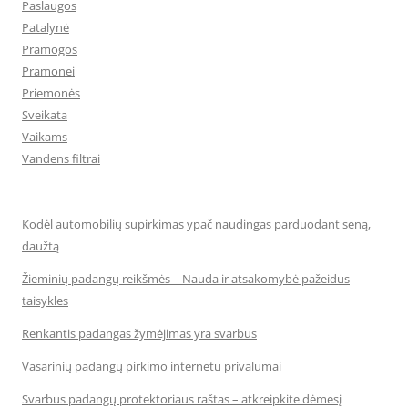
Paslaugos
Patalynė
Pramogos
Pramonei
Priemonės
Sveikata
Vaikams
Vandens filtrai
Kodėl automobilių supirkimas ypač naudingas parduodant seną,
daužtą
Žieminių padangų reikšmės – Nauda ir atsakomybė pažeidus
taisykles
Renkantis padangas žymėjimas yra svarbus
Vasarinių padangų pirkimo internetu privalumai
Svarbus padangų protektoriaus raštas – atkreipkite dėmesį