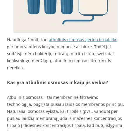
Naudinga žinoti, kad
atbulinis osmosas gerina ir palaiko
geriamo vandens kokybę namuose ar biure. Todėl jei
sudėtyje nėra bakterijų, nitratų, nitritų ir kitų sveikatai
kenksmingų medžiagų, atbulinio osmoso filtrų rinktis
nereikia.
Kas yra atbulinis osmosas ir kaip jis veikia?
Atbulinis osmosas – tai membraninė filtravimo
technologija, pagrįsta pusiau laidžios membranos principu.
Natūraliai osmosas vyksta, kai tirpiklis (pvz., vanduo) per
pusiau laidžią membraną juda iš mažesnės koncentracijos
tirpalo į didesnės koncentracijos tirpalą, kad būtų išlyginta