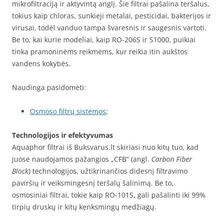
mikrofiltraciją ir aktyvintą anglį. Šie filtrai pašalina teršalus,
tokius kaip chloras, sunkieji metalai, pesticidai, bakterijos ir
virusai, todėl vanduo tampa švaresnis ir saugesnis vartoti.
Be to, kai kurie modeliai, kaip RO-206S ir S1000, puikiai
tinka pramoninėms reikmėms, kur reikia itin aukštos
vandens kokybės.
Naudinga pasidomėti:
Osmoso filtrų sistemos
;
Technologijos ir efektyvumas
Aquaphor filtrai iš Buksvarus.lt skiriasi nuo kitų tuo, kad
juose naudojamos pažangios „CFB“ (angl.
Carbon Fiber
Block
) technologijos, užtikrinančios didesnį filtravimo
paviršių ir veiksmingesnį teršalų šalinimą. Be to,
osmosiniai filtrai, tokie kaip RO-101S, gali pašalinti iki 99%
tirpių druskų ir kitų kenksmingų medžiagų.