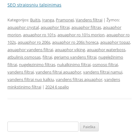
SEO straipsnių talpinimas
Kategorijos:
Buitis
,
Įranga
,
Pramonei
,
Vandens filtrai
| Žymos:
aquaphor crystal
,
aquaphor filtrai
,
aquaphor filtras
,
aquaphor
morion
,
aquaphor ro 101s
,
aquaphor ro 101s morion
,
aquaphor ro
102s
,
aquaphor ro 206s
,
aquaphor ro 206s horeca
,
aquaphor topaz
,
aquaphor vandens filtrai
,
aquaphor viking
,
aquaphor waterboss
,
atbulinis osmosas
,
filtrai
,
geriamo vandens filtrai
,
nugeležinimo
filtrai
,
nugelezinimo filtras
,
nukalkinimo filtrai
,
osmoso filtrai
,
vandens filtrai
,
vandens filtrai aquaphor
,
vandens filtrai namui
,
vandens filtrai nuo kalkiu
,
vandens filtras aquaphor
,
vandens
minkstinimo filtrai
|
2024 6 spalio
Ieškoti: