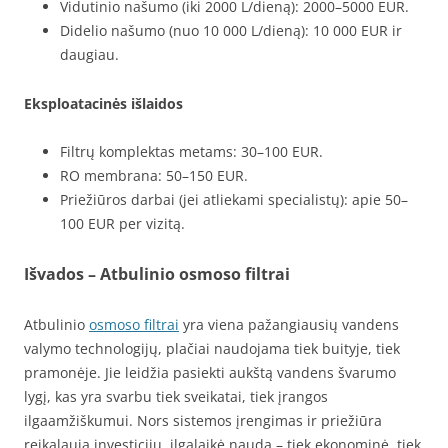
Vidutinio našumo (iki 2000 L/dieną): 2000–5000 EUR.
Didelio našumo (nuo 10 000 L/dieną): 10 000 EUR ir
daugiau.
Eksploatacinės išlaidos
Filtrų komplektas metams: 30–100 EUR.
RO membrana: 50–150 EUR.
Priežiūros darbai (jei atliekami specialistų): apie 50–
100 EUR per vizitą.
Išvados – Atbulinio osmoso filtrai
Atbulinio
osmoso filtrai
yra viena pažangiausių vandens
valymo technologijų, plačiai naudojama tiek buityje, tiek
pramonėje. Jie leidžia pasiekti aukštą vandens švarumo
lygį, kas yra svarbu tiek sveikatai, tiek įrangos
ilgaamžiškumui. Nors sistemos įrengimas ir priežiūra
reikalauja investicijų, ilgalaikė nauda – tiek ekonominė, tiek