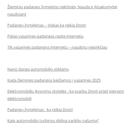
Žieminių padangų žymėjimo reikšmės, Nauda ir Atsakomybė
naudojant
Padangų žymėjimas – Viskas ką reikia žinoti
Pigias vasarines padangas rasite internetu
Tik vasarinės padangos internetu – naudotų nepirkčiau
Nano danga automobilio stiklams
Kada žieminės padangos keičiamos į vasarines 2025
Elektromobilių įkrovimo stotelės - ką svarbu žinoti prieš įsigyjant
elektromobilį
Padangų žymėjimas - ką reikia žinoti
Kaip automobilio turbinos didina variklių našumą?