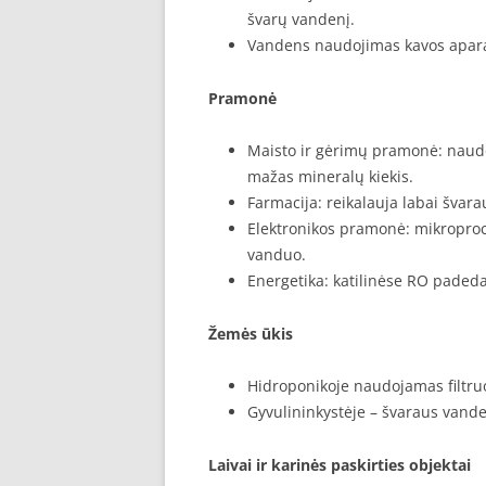
švarų vandenį.
Vandens naudojimas kavos apara
Pramonė
Maisto ir gėrimų pramonė: naudoj
mažas mineralų kiekis.
Farmacija: reikalauja labai švara
Elektronikos pramonė: mikroproc
vanduo.
Energetika: katilinėse RO paded
Žemės ūkis
Hidroponikoje naudojamas filtru
Gyvulininkystėje – švaraus vande
Laivai ir karinės paskirties objektai