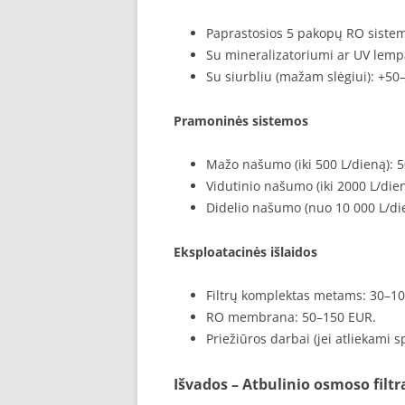
Paprastosios 5 pakopų RO siste
Su mineralizatoriumi ar UV lemp
Su siurbliu (mažam slėgiui): +50
Pramoninės sistemos
Mažo našumo (iki 500 L/dieną): 
Vidutinio našumo (iki 2000 L/die
Didelio našumo (nuo 10 000 L/die
Eksploatacinės išlaidos
Filtrų komplektas metams: 30–1
RO membrana: 50–150 EUR.
Priežiūros darbai (jei atliekami s
Išvados – Atbulinio osmoso filtr