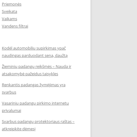
Priemonės
Sveikata
Vaikams
Vandens filtrai
Kodėl automobilių supirkimas ypač
naudingas parduodant seną, daužtą
Žieminių padangų reikšmės – Nauda ir
atsakomybė pažeidus taisykles
Renkantis padangas žymėjimas yra
svarbus
Vasarinių padangų pirkimo internetu
privalumai
Svarbus padangų protektoriaus raštas –
atkreipkite dėmesį