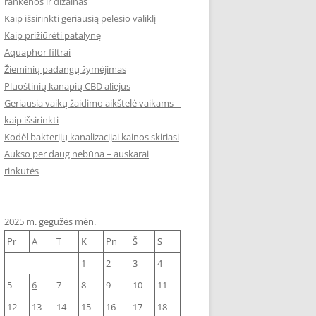
rankenos ir dizainas
Kaip išsirinkti geriausią pelėsio valiklį
Kaip prižiūrėti patalynę
Aquaphor filtrai
Žieminių padangų žymėjimas
Pluoštinių kanapių CBD aliejus
Geriausia vaikų žaidimo aikštelė vaikams –
kaip išsirinkti
Kodėl bakterijų kanalizacijai kainos skiriasi
Aukso per daug nebūna – auskarai
rinkutės
2025 m. gegužės mėn.
Pr
A
T
K
Pn
Š
S
1
2
3
4
5
6
7
8
9
10
11
12
13
14
15
16
17
18