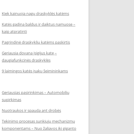
Kiek kainuoja nagų draskyklės katėms
Katės gadina baldus ir daiktus namuose –
kaip atpratinti
Pagrindinė draskyklių katėms paskirtis
Geriausia dovana įsigijus katę –
daugiafunkcinės draskyklės
9 laimingos katės įsakų šeimininkams
Geriausias pasirinkimas – Automobilių
supirkimas
Nuotraukos ir spauda ant drobės
Tekinimo procesas sunkiųjų mechanizmų
komponentams – Nuo žaliavos iki giganto