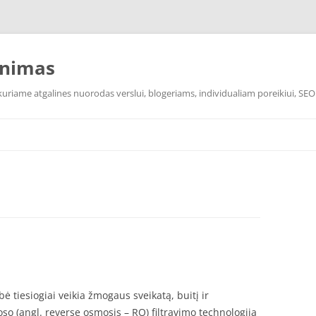
inimas
uriame atgalines nuorodas verslui, blogeriams, individualiam poreikiui, SEO
ė tiesiogiai veikia žmogaus sveikatą, buitį ir
o (angl. reverse osmosis – RO) filtravimo technologija