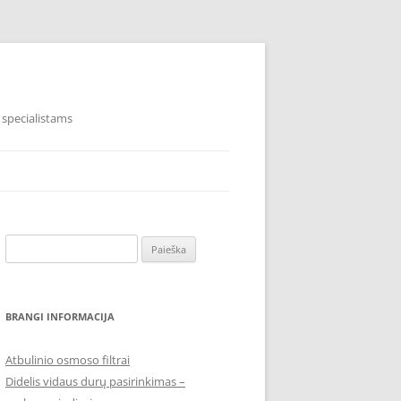
 specialistams
Ieškoti:
BRANGI INFORMACIJA
Atbulinio osmoso filtrai
Didelis vidaus durų pasirinkimas –