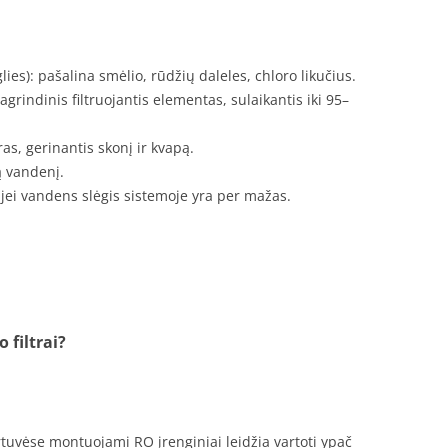
ies): pašalina smėlio, rūdžių daleles, chloro likučius.
pagrindinis filtruojantis elementas, sulaikantis iki 95–
tras, gerinantis skonį ir kvapą.
tą vandenį.
, jei vandens slėgis sistemoje yra per mažas.
filtrai?
tuvėse montuojami RO įrenginiai leidžia vartoti ypač