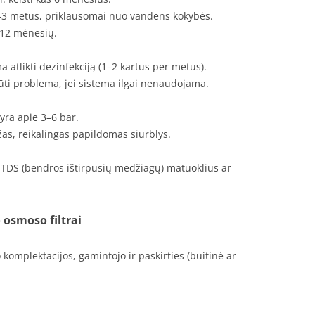
–3 metus, priklausomai nuo vandens kokybės.
6–12 mėnesių.
atlikti dezinfekciją (1–2 kartus per metus).
ūti problema, jei sistema ilgai nenaudojama.
yra apie 3–6 bar.
s, reikalingas papildomas siurblys.
i TDS (bendros ištirpusių medžiagų) matuoklius ar
 osmoso filtrai
komplektacijos, gamintojo ir paskirties (buitinė ar