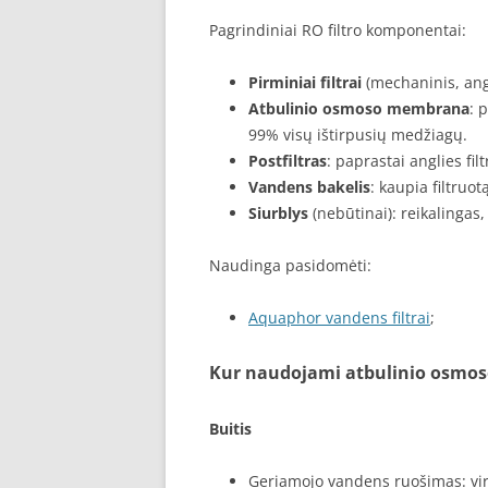
Pagrindiniai RO filtro komponentai:
Pirminiai filtrai
(mechaninis, angl
Atbulinio osmoso membrana
: 
99% visų ištirpusių medžiagų.
Postfiltras
: paprastai anglies fil
Vandens bakelis
: kaupia filtruo
Siurblys
(nebūtinai): reikalingas
Naudinga pasidomėti:
Aquaphor vandens filtrai
;
Kur naudojami atbulinio osmoso 
Buitis
Geriamojo vandens ruošimas: vir