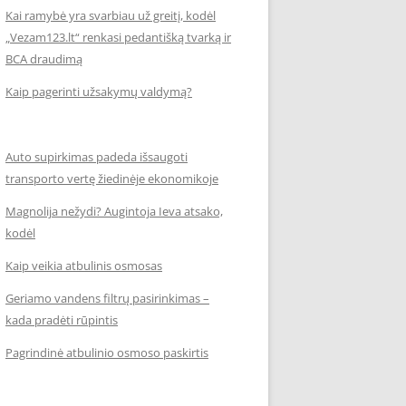
Kai ramybė yra svarbiau už greitį, kodėl
„Vezam123.lt“ renkasi pedantišką tvarką ir
BCA draudimą
Kaip pagerinti užsakymų valdymą?
Auto supirkimas padeda išsaugoti
transporto vertę žiedinėje ekonomikoje
Magnolija nežydi? Augintoja Ieva atsako,
kodėl
Kaip veikia atbulinis osmosas
Geriamo vandens filtrų pasirinkimas –
kada pradėti rūpintis
Pagrindinė atbulinio osmoso paskirtis