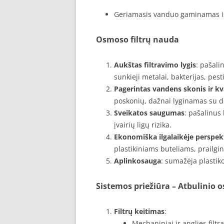
Geriamasis vanduo gaminamas iš
Osmoso filtrų nauda
Aukštas filtravimo lygis
: pašali
sunkieji metalai, bakterijas, pesti
Pagerintas vandens skonis ir k
poskonių, dažnai lyginamas su di
Sveikatos saugumas
: pašalinus
įvairių ligų rizika.
Ekonomiška ilgalaikėje perspek
plastikiniams buteliams, prailgi
Aplinkosauga
: sumažėja plastiko
Sistemos priežiūra – Atbulinio o
Filtrų keitimas
:
Mechaniniai ir anglies filtra