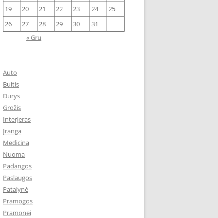
19
20
21
22
23
24
25
26
27
28
29
30
31
« Gru
Auto
Buitis
Durys
Grožis
Interjeras
Įranga
Medicina
Nuoma
Padangos
Paslaugos
Patalynė
Pramogos
Pramonei