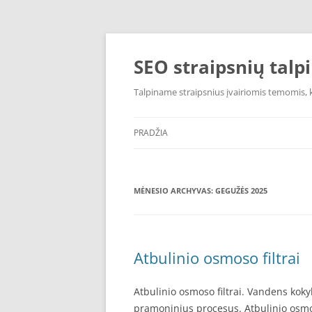
Pereiti
prie
turinio
SEO straipsnių talp
Talpiname straipsnius įvairiomis temomis, k
PRADŽIA
MĖNESIO ARCHYVAS:
GEGUŽĖS 2025
Atbulinio osmoso filtrai
Atbulinio osmoso filtrai. Vandens kokyb
pramoninius procesus. Atbulinio osmos