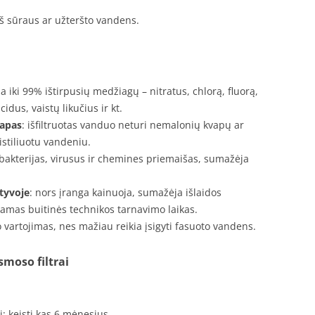
 sūraus ar užteršto vandens.
na iki 99% ištirpusių medžiagų – nitratus, chlorą, fluorą,
cidus, vaistų likučius ir kt.
vapas
: išfiltruotas vanduo neturi nemalonių kvapų ar
stiliuotu vandeniu.
 bakterijas, virusus ir chemines priemaišas, sumažėja
tyvoje
: nors įranga kainuoja, sumažėja išlaidos
namas buitinės technikos tarnavimo laikas.
 vartojimas, nes mažiau reikia įsigyti fasuoto vandens.
smoso filtrai
i: keisti kas 6 mėnesius.