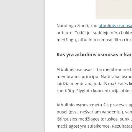
Naudinga žinoti, kad
atbulinis osmosa
ar biure. Todėl jei sudėtyje nėra bakter
medžiagų, atbulinio osmoso filtrų rinkt
Kas yra atbulinis osmosas ir kaip
Atbulinis osmosas – tai membraninė fi
membranos principu. Natūraliai osmosas
laidžią membraną juda iš mažesnės kon
kad būtų išlyginta koncentracija abi
Atbulinio osmoso metu šis procesas a
pusei (pvz., nešvariam vandeniui), va
ištirpusios medžiagos (druskos, sunk
medžiagos) yra sulaikomos. Rezultatas