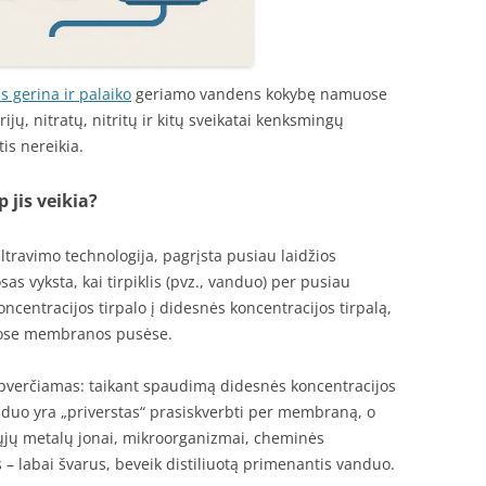
s gerina ir palaiko
geriamo vandens kokybę namuose
ijų, nitratų, nitritų ir kitų sveikatai kenksmingų
is nereikia.
 jis veikia?
ltravimo technologija, pagrįsta pusiau laidžios
 vyksta, kai tirpiklis (pvz., vanduo) per pusiau
centracijos tirpalo į didesnės koncentracijos tirpalą,
ejose membranos pusėse.
pverčiamas: taikant spaudimą didesnės koncentracijos
nduo yra „priverstas“ prasiskverbti per membraną, o
iųjų metalų jonai, mikroorganizmai, cheminės
 – labai švarus, beveik distiliuotą primenantis vanduo.