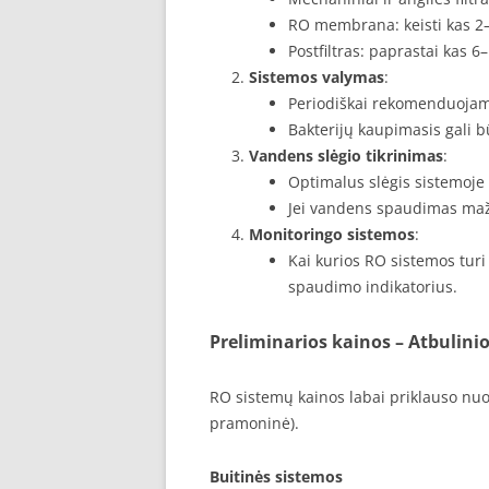
RO membrana: keisti kas 2
Postfiltras: paprastai kas 
Sistemos valymas
:
Periodiškai rekomenduojama 
Bakterijų kaupimasis gali b
Vandens slėgio tikrinimas
:
Optimalus slėgis sistemoje 
Jei vandens spaudimas maža
Monitoringo sistemos
:
Kai kurios RO sistemos tur
spaudimo indikatorius.
Preliminarios kainos – Atbulinio
RO sistemų kainos labai priklauso nuo 
pramoninė).
Buitinės sistemos