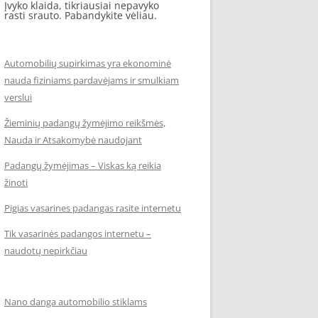
Įvyko klaida, tikriausiai nepavyko
rasti srauto. Pabandykite vėliau.
Automobilių supirkimas yra ekonominė
nauda fiziniams pardavėjams ir smulkiam
verslui
Žieminių padangų žymėjimo reikšmės,
Nauda ir Atsakomybė naudojant
Padangų žymėjimas – Viskas ką reikia
žinoti
Pigias vasarines padangas rasite internetu
Tik vasarinės padangos internetu –
naudotų nepirkčiau
Nano danga automobilio stiklams