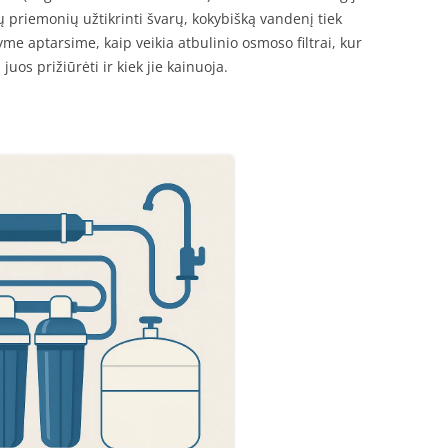
ų priemonių užtikrinti švarų, kokybišką vandenį tiek
yme aptarsime, kaip veikia atbulinio osmoso filtrai, kur
juos prižiūrėti ir kiek jie kainuoja.