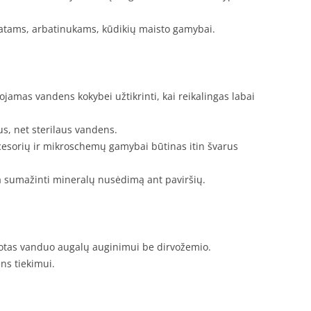
tams, arbatinukams, kūdikių maisto gamybai.
amas vandens kokybei užtikrinti, kai reikalingas labai
us, net sterilaus vandens.
esorių ir mikroschemų gamybai būtinas itin švarus
a sumažinti mineralų nusėdimą ant paviršių.
otas vanduo augalų auginimui be dirvožemio.
ns tiekimui.