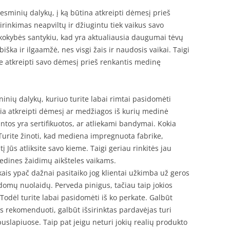
esminių dalykų, į ką būtina atkreipti dėmesį prieš
irinkimas neapviltų ir džiugintu tiek vaikus savo
 kokybės santykiu, kad yra aktualiausia daugumai tėvų
iška ir ilgaamžė, nes visgi žais ir naudosis vaikai. Taigi
e atkreipti savo dėmesį prieš renkantis medinę
inių dalykų, kuriuo turite labai rimtai pasidomėti
škia atkreipti dėmesį ar medžiagos iš kurių medinė
tos yra sertifikuotos, ar atliekami bandymai. Kokia
rite žinoti, kad mediena impregnuota fabrike,
į Jūs atliksite savo kieme. Taigi geriau rinkitės jau
dines žaidimų aikšteles vaikams.
kais ypač dažnai pasitaiko jog klientai užkimba už geros
ldomų nuolaidų. Perveda pinigus, tačiau taip jokios
Todėl turite labai pasidomėti iš ko perkate. Galbūt
ms rekomenduoti, galbūt išsirinktas pardavėjas turi
uslapiuose. Taip pat jeigu neturi jokių realių produkto