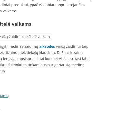
diniai produktai, ypač vis labiau populiarėjančios
a vaikams.
štelė vaikams
įsigyti medines žaidimų
aiksteles
vaikų žaidimui taip
ek dizainu, tiek tiekėjų klausimu. Dažnai ir kaina
 lengviau apsispręsti, tai kuomet viskas sukasi labai
iktų išsirinkti tą tinkamiausią ir geriausią medinę
kui?
ikams
;
s