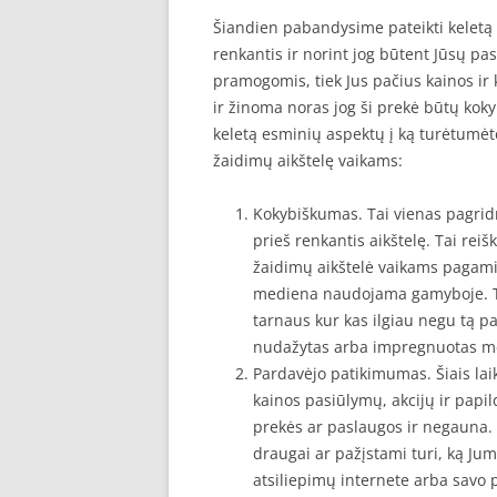
Šiandien pabandysime pateikti keletą 
renkantis ir norint jog būtent Jūsų pas
pramogomis, tiek Jus pačius kainos ir
ir žinoma noras jog ši prekė būtų kokyb
keletą esminių aspektų į ką turėtumėt
žaidimų aikštelę vaikams:
Kokybiškumas. Tai vienas pagridn
prieš renkantis aikštelę. Tai rei
žaidimų aikštelė vaikams pagamin
mediena naudojama gamyboje. Tu
tarnaus kur kas ilgiau negu tą pat
nudažytas arba impregnuotas me
Pardavėjo patikimumas. Šiais lai
kainos pasiūlymų, akcijų ir papi
prekės ar paslaugos ir negauna. 
draugai ar pažįstami turi, ką Ju
atsiliepimų internete arba savo p