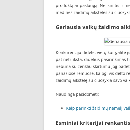
produktą ar paslaugą. Ne išimtis ir me
medinės žaidimų aikštelės su čiuožykl
Geriausia vaikų žaidimo aik
Konkurencija didelė, vietų kur galite 
pat netrūksta, didelius pasirinkimas ti
nebūna su ženkliu skirtumu jog padėtų
panašiose rėmuose, kaipgi vis dėlto re
žaidimų aikštelę su čiuožykla savo vai
Naudinga pasidomėti:
Kaip parinkti žaidimų namelį va
Esminiai kriterijai renkanti