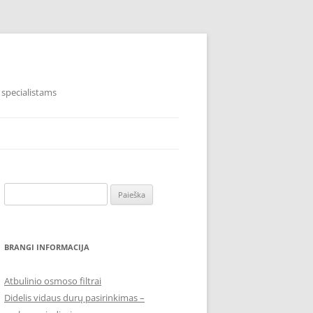
 specialistams
Ieškoti:
BRANGI INFORMACIJA
Atbulinio osmoso filtrai
Didelis vidaus durų pasirinkimas –