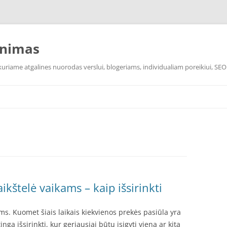
inimas
uriame atgalines nuorodas verslui, blogeriams, individualiam poreikiui, SEO
ikštelė vaikams – kaip išsirinkti
ms. Kuomet šiais laikais kiekvienos prekės pasiūla yra
ga išsirinkti, kur geriausiai būtų įsigyti vieną ar kitą