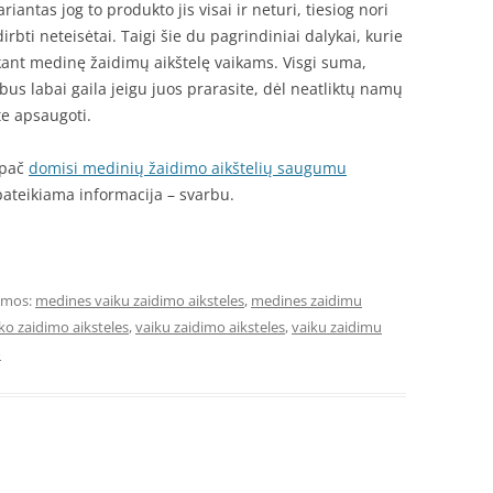
antas jog to produkto jis visai ir neturi, tiesiog nori
dirbti neteisėtai. Taigi šie du pagrindiniai dalykai, kurie
rkant medinę žaidimų aikštelę vaikams. Visgi suma,
r bus labai gaila jeigu juos prarasite, dėl neatliktų namų
te apsaugoti.
ypač
domisi medinių žaidimo aikštelių saugumu
pateikiama informacija – svarbu.
ymos:
medines vaiku zaidimo aiksteles
,
medines zaidimu
ko zaidimo aiksteles
,
vaiku zaidimo aiksteles
,
vaiku zaidimu
o