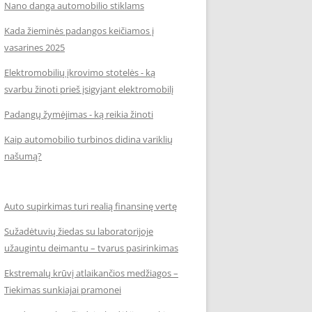
Nano danga automobilio stiklams
Kada žieminės padangos keičiamos į
vasarines 2025
Elektromobilių įkrovimo stotelės - ką
svarbu žinoti prieš įsigyjant elektromobilį
Padangų žymėjimas - ką reikia žinoti
Kaip automobilio turbinos didina variklių
našumą?
Auto supirkimas turi realią finansinę vertę
Sužadėtuvių žiedas su laboratorijoje
užaugintu deimantu – tvarus pasirinkimas
Ekstremalų krūvį atlaikančios medžiagos –
Tiekimas sunkiajai pramonei