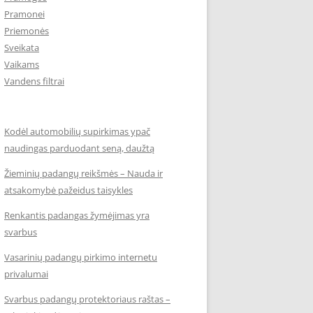
Pramonei
Priemonės
Sveikata
Vaikams
Vandens filtrai
Kodėl automobilių supirkimas ypač
naudingas parduodant seną, daužtą
Žieminių padangų reikšmės – Nauda ir
atsakomybė pažeidus taisykles
Renkantis padangas žymėjimas yra
svarbus
Vasarinių padangų pirkimo internetu
privalumai
Svarbus padangų protektoriaus raštas –