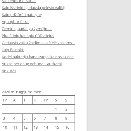
rankenos ir dizainas
Kaip išsirinkti geriausią pelėsio valiklį
Kaip prižiūrėti patalynę
Aquaphor filtrai
Žieminių padangų žymėjimas
Pluoštinių kanapių CBD aliejus
Geriausia vaikų žaidimo aikštelė vaikams –
kaip išsirinkti
Kodėl bakterijų kanalizacijai kainos skiriasi
Aukso per daug nebūna – auskarai
rinkutės
2026 m. rugpjūčio mėn.
Pr
A
T
K
Pn
Š
S
1
2
3
4
5
6
7
8
9
10
11
12
13
14
15
16