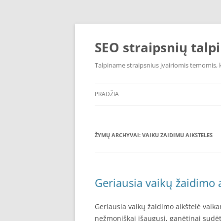
Pereiti
prie
turinio
SEO straipsnių talp
Talpiname straipsnius įvairiomis temomis, k
PRADŽIA
ŽYMŲ ARCHYVAI:
VAIKU ZAIDIMU AIKSTELES
Geriausia vaikų žaidimo a
Geriausia vaikų žaidimo aikštelė vaika
nežmoniškai išaugusi, ganėtinai sudėtin