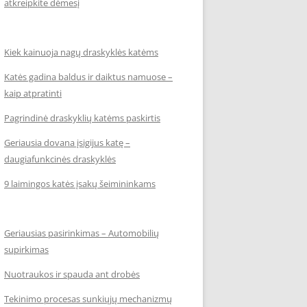
atkreipkite dėmesį
Kiek kainuoja nagų draskyklės katėms
Katės gadina baldus ir daiktus namuose –
kaip atpratinti
Pagrindinė draskyklių katėms paskirtis
Geriausia dovana įsigijus katę –
daugiafunkcinės draskyklės
9 laimingos katės įsakų šeimininkams
Geriausias pasirinkimas – Automobilių
supirkimas
Nuotraukos ir spauda ant drobės
Tekinimo procesas sunkiųjų mechanizmų