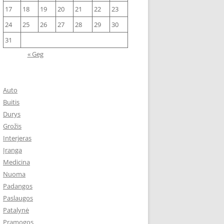
17
18
19
20
21
22
23
24
25
26
27
28
29
30
31
« Geg
Auto
Buitis
Durys
Grožis
Interjeras
Įranga
Medicina
Nuoma
Padangos
Paslaugos
Patalynė
Pramogos