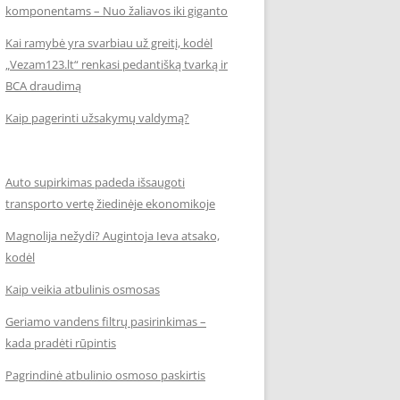
komponentams – Nuo žaliavos iki giganto
Kai ramybė yra svarbiau už greitį, kodėl
„Vezam123.lt“ renkasi pedantišką tvarką ir
BCA draudimą
Kaip pagerinti užsakymų valdymą?
Auto supirkimas padeda išsaugoti
transporto vertę žiedinėje ekonomikoje
Magnolija nežydi? Augintoja Ieva atsako,
kodėl
Kaip veikia atbulinis osmosas
Geriamo vandens filtrų pasirinkimas –
kada pradėti rūpintis
Pagrindinė atbulinio osmoso paskirtis