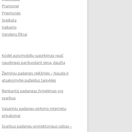
Pramonei
Priemonės
Sveikata
Vaikams
Vandens filtrai
Kodėl automobilių supirkimas ypač
naudingas parduodant seną, daužtą
Žieminių padangų reikšmės – Nauda ir
atsakomybė pažeidus taisykles
Renkantis padangas žymėjimas yra
svarbus
Vasarinių padangų pirkimo internetu
privalumai
Svarbus padangų protektoriaus raštas –