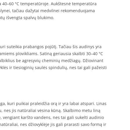
ma 40–60 °C temperatūroje. Aukštesnė temperatūra
atalynei, tačiau dažytai medvilnei rekomenduojama
tų išvengta spalvų blukimo.
kuri suteikia prabangos pojūtį. Tačiau šis audinys yra
amiems plovikliams. Satiną geriausia skalbti 30–40 °C
albiklius be agresyvių cheminių medžiagų. Džiovinant
ės ir tiesioginių saulės spindulių, nes tai gali pažeisti
aga, kuri puikiai praleidžia orą ir yra labai atspari. Linas
, nes jis natūraliai vėsina kūną. Skalbimo metu liną
, vengiant karšto vandens, nes tai gali sukelti audinio
atūraliai, nes džiovyklėje jis gali prarasti savo formą ir