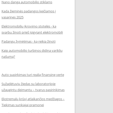
Nano danga automobilio stiklams
Kada žieminės padangos keičiamos į
vasarines 2025
Elektromobilių įkrovimo stotelės - ką
svarbu žinoti prieš įsigyjant elektromobilį
Padangų žymėjimas - ką reikia žinoti
Kaip automobilio turbinos didina variklių
našumą?
Auto supirkimas turi realią finansinę vertę
Sužadėtuvių žiedas su laboratorijoje
užaugintu deimantu – tvarus pasirinkimas
Ekstremalų krūvį atlaikančios medžiagos –
Tiekimas sunkiajai pramonei