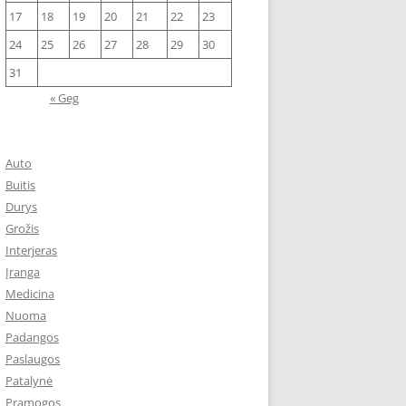
17
18
19
20
21
22
23
24
25
26
27
28
29
30
31
« Geg
Auto
Buitis
Durys
Grožis
Interjeras
Įranga
Medicina
Nuoma
Padangos
Paslaugos
Patalynė
Pramogos