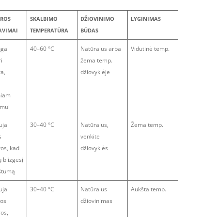
ŪROS
SKALBIMO
DŽIOVINIMO
LYGINIMAS
AVIMAI
TEMPERATŪRA
BŪDAS
nga
40–60 °C
Natūralus arba
Vidutinė temp.
i
žema temp.
ra,
džiovyklėje
niam
imui
uja
30–40 °C
Natūralus,
Žema temp.
s
venkite
ros, kad
džiovyklės
ų blizgesį
kštumą
uja
30–40 °C
Natūralus
Aukšta temp.
ios
džiovinimas
ros,