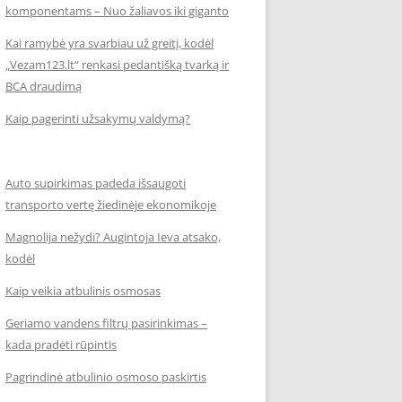
komponentams – Nuo žaliavos iki giganto
Kai ramybė yra svarbiau už greitį, kodėl
„Vezam123.lt“ renkasi pedantišką tvarką ir
BCA draudimą
Kaip pagerinti užsakymų valdymą?
Auto supirkimas padeda išsaugoti
transporto vertę žiedinėje ekonomikoje
Magnolija nežydi? Augintoja Ieva atsako,
kodėl
Kaip veikia atbulinis osmosas
Geriamo vandens filtrų pasirinkimas –
kada pradėti rūpintis
Pagrindinė atbulinio osmoso paskirtis