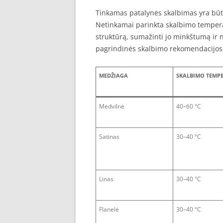
Tinkamas patalynės skalbimas yra būt
Netinkamai parinkta skalbimo temperat
struktūrą, sumažinti jo minkštumą ir n
pagrindinės skalbimo rekomendacijos
MEDŽIAGA
SKALBIMO TEMP
Medvilnė
40–60 °C
Satinas
30–40 °C
Linas
30–40 °C
Flanelė
30–40 °C