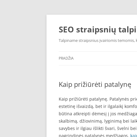
Pereiti
prie
turinio
SEO straipsnių talp
Talpiname straipsnius įvairiomis temomis, k
PRADŽIA
Kaip prižiūrėti patalynę
Kaip prižiūrėti patalynę. Patalynės pri
estetinę išvaizdą, bet ir ilgalaikį kom
būtina atkreipti dėmesį į jos medžiagas
skalbimą, džiovinimą, lyginimą bei lai
savybes ir ilgiau išlikti švari, švelni 
pagrindinės patalynės medžiagos,
kai