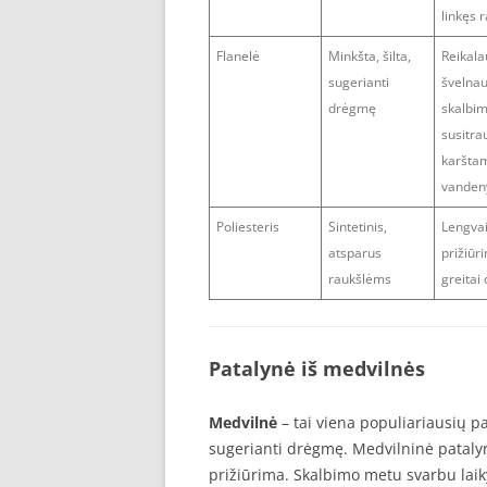
linkęs r
Flanelė
Minkšta, šilta,
Reikala
sugerianti
švelna
drėgmę
skalbim
susitra
karšta
vanden
Poliesteris
Sintetinis,
Lengva
atsparus
prižiūr
raukšlėms
greitai
Patalynė iš medvilnės
Medvilnė
– tai viena populiariausių pa
sugerianti drėgmę. Medvilninė patalyn
prižiūrima. Skalbimo metu svarbu lai