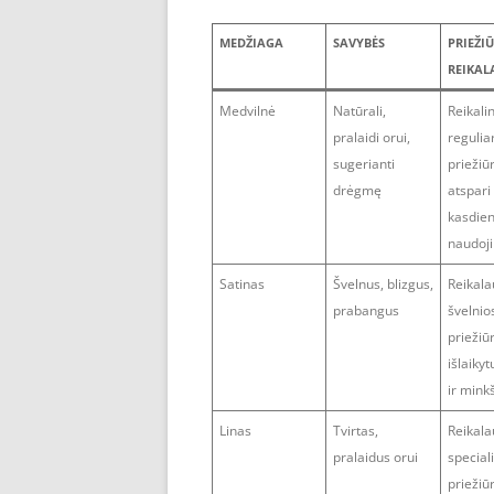
MEDŽIAGA
SAVYBĖS
PRIEŽI
REIKAL
Medvilnė
Natūrali,
Reikali
pralaidi orui,
reguliar
sugerianti
priežiū
drėgmę
atspari
kasdie
naudoj
Satinas
Švelnus, blizgus,
Reikala
prabangus
švelnio
priežiū
išlaikyt
ir min
Linas
Tvirtas,
Reikala
pralaidus orui
special
priežiū