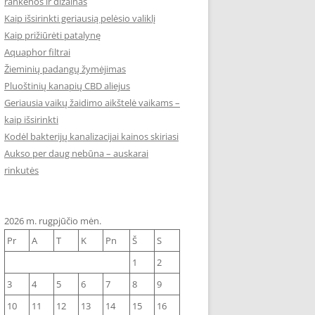
rankenos ir dizainas
Kaip išsirinkti geriausią pelėsio valiklį
Kaip prižiūrėti patalynę
Aquaphor filtrai
Žieminių padangų žymėjimas
Pluoštinių kanapių CBD aliejus
Geriausia vaikų žaidimo aikštelė vaikams –
kaip išsirinkti
Kodėl bakterijų kanalizacijai kainos skiriasi
Aukso per daug nebūna – auskarai
rinkutės
2026 m. rugpjūčio mėn.
Pr
A
T
K
Pn
Š
S
1
2
3
4
5
6
7
8
9
10
11
12
13
14
15
16