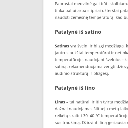
Paprastai medvilnė gali būti skalbia
tinka baltai arba stipriai užterštai p
naudoti žemesnę temperatūrą, kad bū
Patalynė iš satino
Satinas
yra švelni ir blizgi medžiaga, 
jautrus aukštai temperatūrai ir netink
temperatūroje, naudojant švelnius sk
satiną, rekomenduojama vengti džiovykl
audinio struktūrą ir blizgesį.
Patalynė iš lino
Linas
– tai natūrali ir itin tvirta medži
dažnai naudojamas šiltuoju metų laiku
reikėtų skalbti 30–40 °C temperatūroje
susitraukimą. Džiovinti liną geriausia n