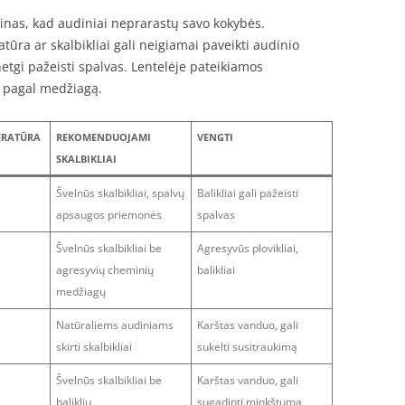
inas, kad audiniai neprarastų savo kokybės.
ūra ar skalbikliai gali neigiamai paveikti audinio
etgi pažeisti spalvas. Lentelėje pateikiamos
 pagal medžiagą.
ERATŪRA
REKOMENDUOJAMI
VENGTI
SKALBIKLIAI
Švelnūs skalbikliai, spalvų
Balikliai gali pažeisti
apsaugos priemonės
spalvas
Švelnūs skalbikliai be
Agresyvūs plovikliai,
agresyvių cheminių
balikliai
medžiagų
Natūraliems audiniams
Karštas vanduo, gali
skirti skalbikliai
sukelti susitraukimą
Švelnūs skalbikliai be
Karštas vanduo, gali
baliklių
sugadinti minkštumą