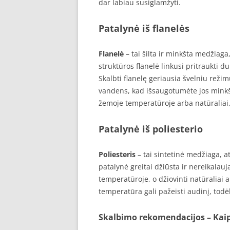
dar labiau susiglamžyti.
Patalynė iš flanelės
Flanelė
– tai šilta ir minkšta medžiag
struktūros flanelė linkusi pritraukti du
Skalbti flanelę geriausia švelniu reži
vandens, kad išsaugotumėte jos minkš
žemoje temperatūroje arba natūraliai
Patalynė iš poliesterio
Poliesteris
– tai sintetinė medžiaga, at
patalynė greitai džiūsta ir nereikalau
temperatūroje, o džiovinti natūraliai
temperatūra gali pažeisti audinį, todėl
Skalbimo rekomendacijos – Kaip 