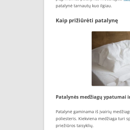
patalynė tarnautų kuo ilgiau.
Kaip prižiūrėti patalynę
Patalynės medžiagų ypatumai ir 
Patalynė gaminama iš įvairių medžiagų,
poliesteris. Kiekviena medžiaga turi sp
priežiūros taisyklių.