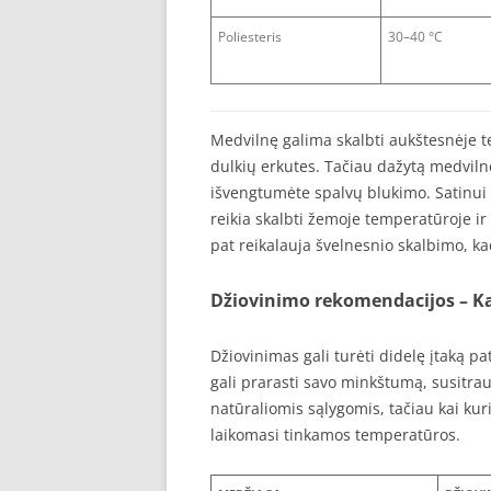
Poliesteris
30–40 °C
Medvilnę galima skalbti aukštesnėje tem
dulkių erkutes. Tačiau dažytą medviln
išvengtumėte spalvų blukimo. Satinui i
reikia skalbti žemoje temperatūroje ir v
pat reikalauja švelnesnio skalbimo, ka
Džiovinimo rekomendacijos – Kai
Džiovinimas gali turėti didelę įtaką p
gali prarasti savo minkštumą, susitrau
natūraliomis sąlygomis, tačiau kai kur
laikomasi tinkamos temperatūros.