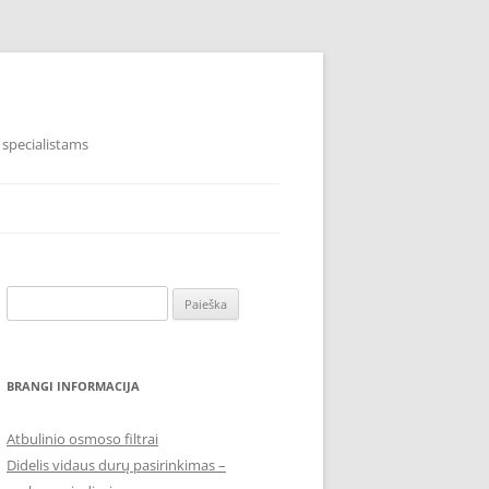
 specialistams
Ieškoti:
BRANGI INFORMACIJA
Atbulinio osmoso filtrai
Didelis vidaus durų pasirinkimas –