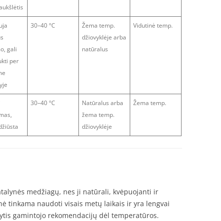
aukšlėtis
uja
30–40 °C
Žema temp.
Vidutinė temp.
us
džiovyklėje arba
o, gali
natūralus
ukti per
me
yje
i
30–40 °C
Natūralus arba
Žema temp.
imas,
žema temp.
 džiūsta
džiovyklėje
talynės medžiagų, nes ji natūrali, kvėpuojanti ir
ė tinkama naudoti visais metų laikais ir yra lengvai
kytis gamintojo rekomendacijų dėl temperatūros.