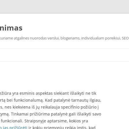
inimas
uriame atgalines nuorodas verslui, blogeriams, individualiam poreikiui, SEO
ežiūra yra esminis aspektas siekiant išlaikyti ne tik
fortą bei funkcionalumą. Kad patalynė tarnautų ilgiau,
, nes kiekviena iš jų reikalauja specifinio požiūrio į
kymą. Tinkamai prižiūrima patalynė gali išlaikyti savo
bei funkcionali. Straipsnyje aptarsime, kokios yra
p jas prižiūrėti
ir kokių priemonių reikia imtis, kad