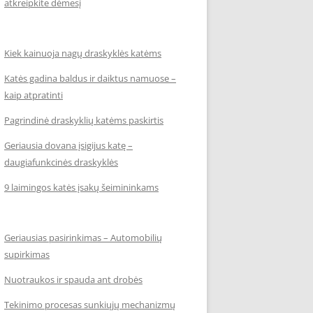
atkreipkite dėmesį
Kiek kainuoja nagų draskyklės katėms
Katės gadina baldus ir daiktus namuose –
kaip atpratinti
Pagrindinė draskyklių katėms paskirtis
Geriausia dovana įsigijus katę –
daugiafunkcinės draskyklės
9 laimingos katės įsakų šeimininkams
Geriausias pasirinkimas – Automobilių
supirkimas
Nuotraukos ir spauda ant drobės
Tekinimo procesas sunkiųjų mechanizmų