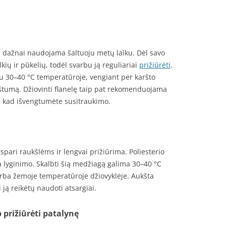
a, dažnai naudojama šaltuoju metų laiku. Dėl savo
lkių ir pūkelių, todėl svarbu ją reguliariai
prižiūrėti
.
mu 30–40 °C temperatūroje, vengiant per karšto
tumą. Džiovinti flanelę taip pat rekomenduojama
, kad išvengtumėte susitraukimo.
spari raukšlėms ir lengvai prižiūrima. Poliesterio
ja lyginimo. Skalbti šią medžiagą galima 30–40 °C
 arba žemoje temperatūroje džiovyklėje. Aukšta
 ją reikėtų naudoti atsargiai.
prižiūrėti patalynę