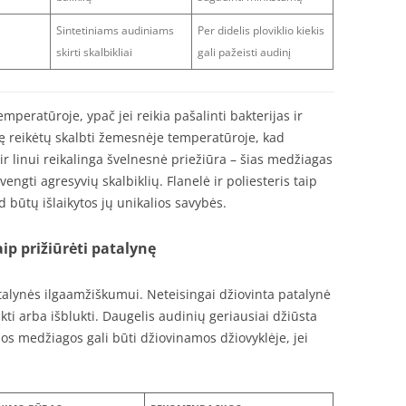
Sintetiniams audiniams
Per didelis ploviklio kiekis
skirti skalbikliai
gali pažeisti audinį
peratūroje, ypač jei reikia pašalinti bakterijas ir
ę reikėtų skalbti žemesnėje temperatūroje, kad
r linui reikalinga švelnesnė priežiūra – šias medžiagas
engti agresyvių skalbiklių. Flanelė ir poliesteris taip
d būtų išlaikytos jų unikalios savybės.
p prižiūrėti patalynę
atalynės ilgaamžiškumui. Neteisingai džiovinta patalynė
kti arba išblukti. Daugelis audinių geriausiai džiūsta
ios medžiagos gali būti džiovinamos džiovyklėje, jei