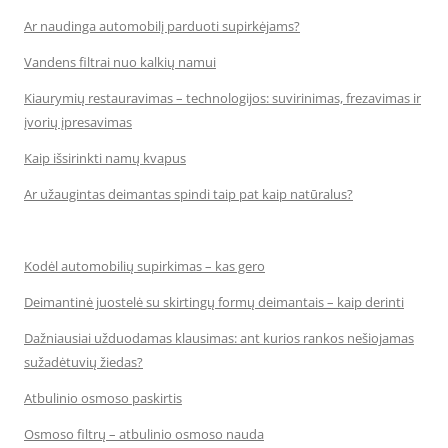
Ar naudinga automobilį parduoti supirkėjams?
Vandens filtrai nuo kalkių namui
Kiaurymių restauravimas – technologijos: suvirinimas, frezavimas ir
įvorių įpresavimas
Kaip išsirinkti namų kvapus
Ar užaugintas deimantas spindi taip pat kaip natūralus?
Kodėl automobilių supirkimas – kas gero
Deimantinė juostelė su skirtingų formų deimantais – kaip derinti
Dažniausiai užduodamas klausimas: ant kurios rankos nešiojamas
sužadėtuvių žiedas?
Atbulinio osmoso paskirtis
Osmoso filtrų – atbulinio osmoso nauda