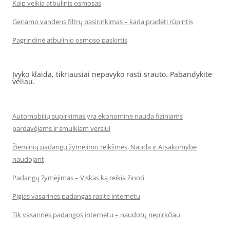
Kaip veikia atbulinis osmosas
Geriamo vandens filtrų pasirinkimas – kada pradėti rūpintis
Pagrindinė atbulinio osmoso paskirtis
Įvyko klaida, tikriausiai nepavyko rasti srauto. Pabandykite
vėliau.
Automobilių supirkimas yra ekonominė nauda fiziniams
pardavėjams ir smulkiam verslui
Žieminių padangų žymėjimo reikšmės, Nauda ir Atsakomybė
naudojant
Padangų žymėjimas – Viskas ką reikia žinoti
Pigias vasarines padangas rasite internetu
Tik vasarinės padangos internetu – naudotų nepirkčiau