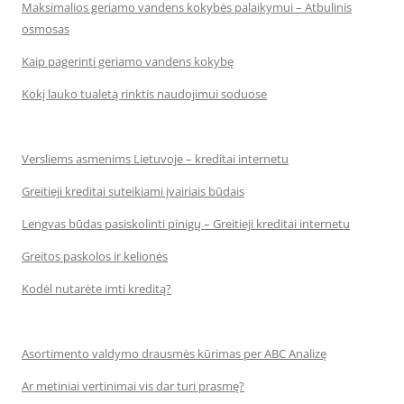
Maksimalios geriamo vandens kokybės palaikymui – Atbulinis
osmosas
Kaip pagerinti geriamo vandens kokybę
Kokį lauko tualetą rinktis naudojimui soduose
Versliems asmenims Lietuvoje – kreditai internetu
Greitieji kreditai suteikiami įvairiais būdais
Lengvas būdas pasiskolinti pinigų – Greitieji kreditai internetu
Greitos paskolos ir kelionės
Kodėl nutarėte imti kreditą?
Asortimento valdymo drausmės kūrimas per ABC Analizę
Ar metiniai vertinimai vis dar turi prasmę?