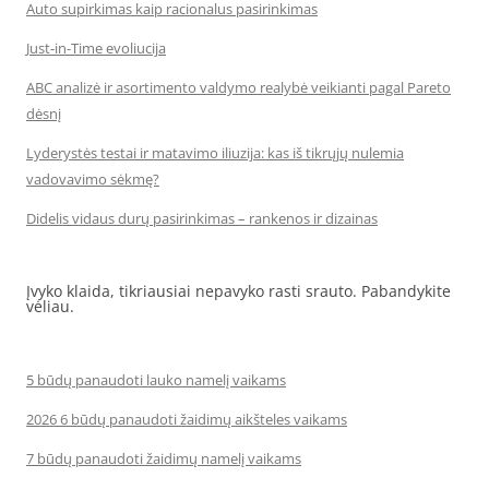
Auto supirkimas kaip racionalus pasirinkimas
Just-in-Time evoliucija
ABC analizė ir asortimento valdymo realybė veikianti pagal Pareto
dėsnį
Lyderystės testai ir matavimo iliuzija: kas iš tikrųjų nulemia
vadovavimo sėkmę?
Didelis vidaus durų pasirinkimas – rankenos ir dizainas
Įvyko klaida, tikriausiai nepavyko rasti srauto. Pabandykite
vėliau.
5 būdų panaudoti lauko namelį vaikams
2026 6 būdų panaudoti žaidimų aikšteles vaikams
7 būdų panaudoti žaidimų namelį vaikams