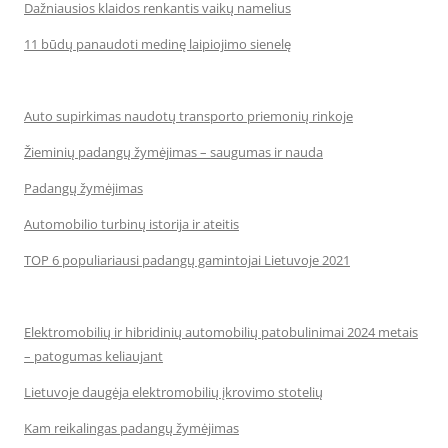
Dažniausios klaidos renkantis vaikų namelius
11 būdų panaudoti medinę laipiojimo sienelę
Auto supirkimas naudotų transporto priemonių rinkoje
Žieminių padangų žymėjimas – saugumas ir nauda
Padangų žymėjimas
Automobilio turbinų istorija ir ateitis
TOP 6 populiariausi padangų gamintojai Lietuvoje 2021
Elektromobilių ir hibridinių automobilių patobulinimai 2024 metais
– patogumas keliaujant
Lietuvoje daugėja elektromobilių įkrovimo stotelių
Kam reikalingas padangų žymėjimas