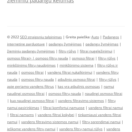
zieminiu padangu keitimas
© 2022
SEO straipsniu talpinimas
| Greita paieška:
Auto
|
Padangos
|
internetine parduotuve
|
padangų žymėjimas
|
padangų žymėjimas
|
žieminių padangų žymėjimas
|
filtrų rūšys
|
filtrai nugeležinimui
|
osmoso filtrai> |
osmoso filtrų nauda
|
osmoso filtrai
|
filtrų rūšys
|
minkštinimo filtrų naudojimas
|
minkštinimo sistema
|
filtrų rūšys ir
nauda
|
osmoso filtrai
|
vandens filtrai nukalkinimui
|
vandens filtrų
nauda
|
osmoso filtrų nauda
|
atbulinio osmoso filtrai
|
filtrų rūšys
|
apie geriamo vandens filtrus
|
kas yra atbulinis osmosas
|
namui
naudingi osmoso filtrai
|
osmoso filtrų nauda
|
naudingi osmoso filtrai
|
kuo naudingi osmoso filtrai
|
vandens filtravimo sistemos
|
filtrų
namui pasirinkimas
|
filtrai komfortui namuose
|
vandens filtrai namui
|
filtrai namams
|
vandens filtrai kokybei
|
tinkamiausi vandens filtrai
namui
|
vandens filtravimo sistemos namui
|
filtrų sprendimai namui
|
ieškome vandens filtrų namui
|
vandens filtrų namui rūšys
|
vandens