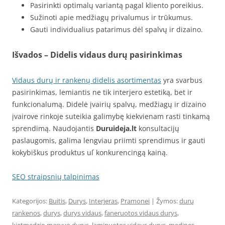
Pasirinkti optimalų variantą pagal kliento poreikius.
Sužinoti apie medžiagų privalumus ir trūkumus.
Gauti individualius patarimus dėl spalvų ir dizaino.
Išvados – Didelis vidaus durų pasirinkimas
Vidaus durų ir rankenų didelis asortimentas
yra svarbus
pasirinkimas, lemiantis ne tik interjero estetiką, bet ir
funkcionalumą. Didelė įvairių spalvų, medžiagų ir dizaino
įvairove rinkoje suteikia galimybę kiekvienam rasti tinkamą
sprendimą. Naudojantis
Duruideja.lt
konsultacijų
paslaugomis, galima lengviau priimti sprendimus ir gauti
kokybiškus produktus uſ konkurencingą kainą.
SEO straipsnių talpinimas
Kategorijos:
Buitis
,
Durys
,
Interjeras
,
Pramonei
| Žymos:
durų
rankenos
,
durys
,
durys vidaus
,
faneruotos vidaus durys
,