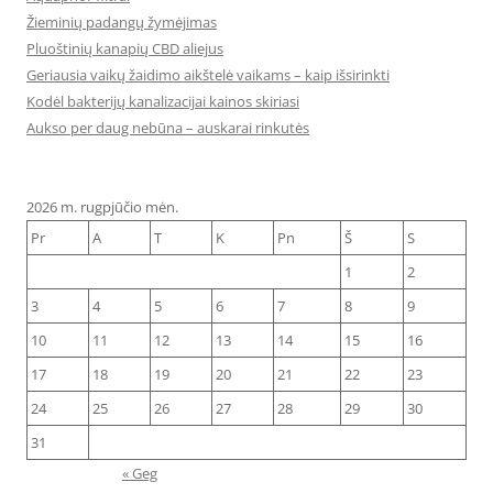
Žieminių padangų žymėjimas
Pluoštinių kanapių CBD aliejus
Geriausia vaikų žaidimo aikštelė vaikams – kaip išsirinkti
Kodėl bakterijų kanalizacijai kainos skiriasi
Aukso per daug nebūna – auskarai rinkutės
2026 m. rugpjūčio mėn.
Pr
A
T
K
Pn
Š
S
1
2
3
4
5
6
7
8
9
10
11
12
13
14
15
16
17
18
19
20
21
22
23
24
25
26
27
28
29
30
31
« Geg