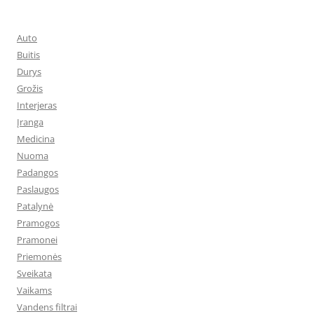
Auto
Buitis
Durys
Grožis
Interjeras
Įranga
Medicina
Nuoma
Padangos
Paslaugos
Patalynė
Pramogos
Pramonei
Priemonės
Sveikata
Vaikams
Vandens filtrai