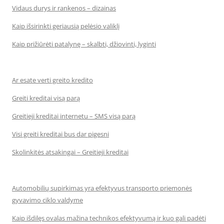
Vidaus durys ir rankenos – dizainas
Kaip išsirinkti geriausią pelėsio valiklį
Kaip prižiūrėti patalynę – skalbti, džiovinti, lyginti
Ar esate verti greito kredito
Greiti kreditai visą parą
Greitieji kreditai internetu – SMS visą parą
Visi greiti kreditai bus dar pigesni
Skolinkitės atsakingai – Greitieji kreditai
Automobilių supirkimas yra efektyvus transporto priemonės
gyvavimo ciklo valdyme
Kaip išdilęs ovalas mažina technikos efektyvumą ir kuo gali padėti