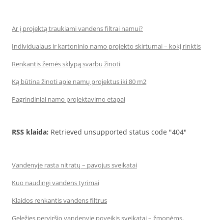
Ar į projektą traukiami vandens filtrai namui?
Individualaus ir kartoninio namo projekto skirtumai – kokį rinktis
Renkantis žemės sklypą svarbu žinoti
Ką būtina žinoti apie namų projektus iki 80 m2
Pagrindiniai namo projektavimo etapai
RSS klaida:
Retrieved unsupported status code "404"
Vandenyje rasta nitratų – pavojus sveikatai
Kuo naudingi vandens tyrimai
Klaidos renkantis vandens filtrus
Geležies perviršio vandenyje poveikis sveikatai – žmonėms,