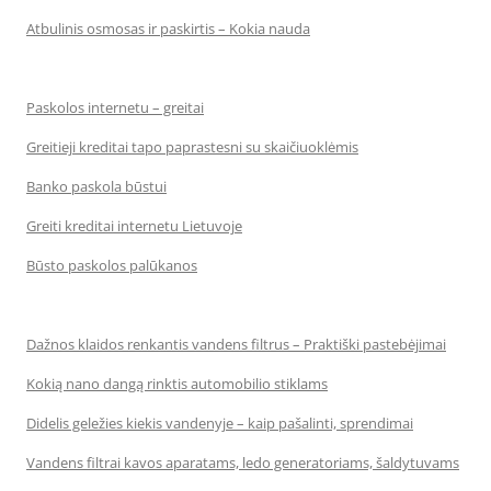
Atbulinis osmosas ir paskirtis – Kokia nauda
Paskolos internetu – greitai
Greitieji kreditai tapo paprastesni su skaičiuoklėmis
Banko paskola būstui
Greiti kreditai internetu Lietuvoje
Būsto paskolos palūkanos
Dažnos klaidos renkantis vandens filtrus – Praktiški pastebėjimai
Kokią nano dangą rinktis automobilio stiklams
Didelis geležies kiekis vandenyje – kaip pašalinti, sprendimai
Vandens filtrai kavos aparatams, ledo generatoriams, šaldytuvams