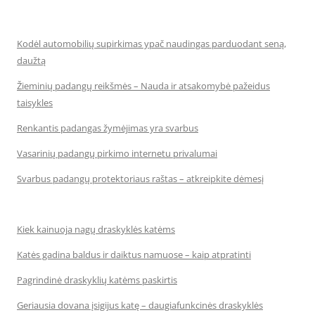
Kodėl automobilių supirkimas ypač naudingas parduodant seną,
daužtą
Žieminių padangų reikšmės – Nauda ir atsakomybė pažeidus
taisykles
Renkantis padangas žymėjimas yra svarbus
Vasarinių padangų pirkimo internetu privalumai
Svarbus padangų protektoriaus raštas – atkreipkite dėmesį
Kiek kainuoja nagų draskyklės katėms
Katės gadina baldus ir daiktus namuose – kaip atpratinti
Pagrindinė draskyklių katėms paskirtis
Geriausia dovana įsigijus katę – daugiafunkcinės draskyklės