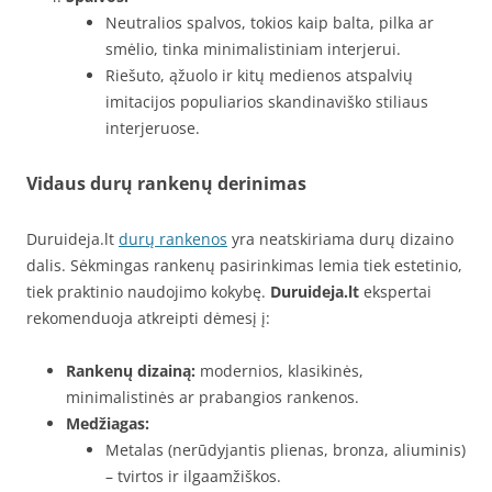
Neutralios spalvos, tokios kaip balta, pilka ar
smėlio, tinka minimalistiniam interjerui.
Riešuto, ąžuolo ir kitų medienos atspalvių
imitacijos populiarios skandinaviško stiliaus
interjeruose.
Vidaus durų rankenų derinimas
Duruideja.lt
durų rankenos
yra neatskiriama durų dizaino
dalis. Sėkmingas rankenų pasirinkimas lemia tiek estetinio,
tiek praktinio naudojimo kokybę.
Duruideja.lt
ekspertai
rekomenduoja atkreipti dėmesį į:
Rankenų dizainą:
modernios, klasikinės,
minimalistinės ar prabangios rankenos.
Medžiagas:
Metalas (nerūdyjantis plienas, bronza, aliuminis)
– tvirtos ir ilgaamžiškos.