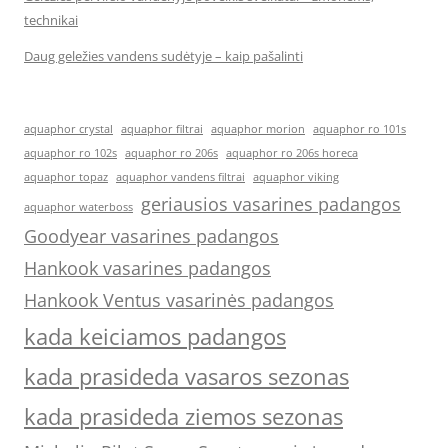
technikai
Daug geležies vandens sudėtyje – kaip pašalinti
aquaphor crystal
aquaphor filtrai
aquaphor morion
aquaphor ro 101s
aquaphor ro 102s
aquaphor ro 206s
aquaphor ro 206s horeca
aquaphor topaz
aquaphor vandens filtrai
aquaphor viking
geriausios vasarines padangos
aquaphor waterboss
Goodyear vasarines padangos
Hankook vasarines padangos
Hankook Ventus vasarinės padangos
kada keiciamos padangos
kada prasideda vasaros sezonas
kada prasideda ziemos sezonas