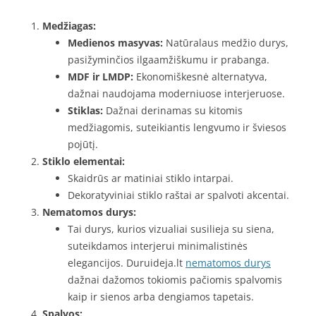
Medžiagas:
Medienos masyvas:
Natūralaus medžio durys,
pasižyminčios ilgaamžiškumu ir prabanga.
MDF ir LMDP:
Ekonomiškesnė alternatyva,
dažnai naudojama moderniuose interjeruose.
Stiklas:
Dažnai derinamas su kitomis
medžiagomis, suteikiantis lengvumo ir šviesos
pojūtį.
Stiklo elementai:
Skaidrūs ar matiniai stiklo intarpai.
Dekoratyviniai stiklo raštai ar spalvoti akcentai.
Nematomos durys:
Tai durys, kurios vizualiai susilieja su siena,
suteikdamos interjerui minimalistinės
elegancijos. Duruideja.lt
nematomos durys
dažnai dažomos tokiomis pačiomis spalvomis
kaip ir sienos arba dengiamos tapetais.
Spalvos: