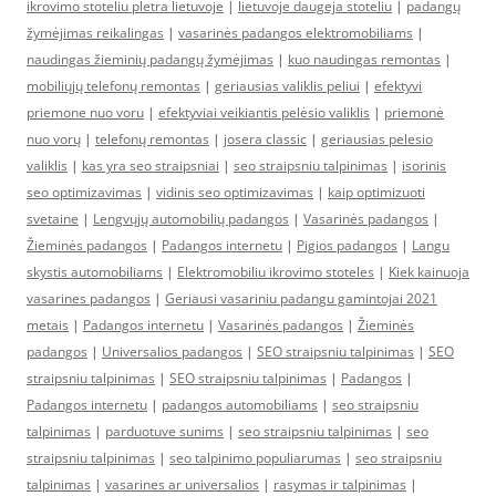
ikrovimo stoteliu pletra lietuvoje
|
lietuvoje daugeja stoteliu
|
padangų
žymėjimas reikalingas
|
vasarinės padangos elektromobiliams
|
naudingas žieminių padangų žymėjimas
|
kuo naudingas remontas
|
mobiliųjų telefonų remontas
|
geriausias valiklis peliui
|
efektyvi
priemone nuo voru
|
efektyviai veikiantis pelėsio valiklis
|
priemonė
nuo vorų
|
telefonų remontas
|
josera classic
|
geriausias pelesio
valiklis
|
kas yra seo straipsniai
|
seo straipsniu talpinimas
|
isorinis
seo optimizavimas
|
vidinis seo optimizavimas
|
kaip optimizuoti
svetaine
|
Lengvųjų automobilių padangos
|
Vasarinės padangos
|
Žieminės padangos
|
Padangos internetu
|
Pigios padangos
|
Langu
skystis automobiliams
|
Elektromobiliu ikrovimo stoteles
|
Kiek kainuoja
vasarines padangos
|
Geriausi vasariniu padangu gamintojai 2021
metais
|
Padangos internetu
|
Vasarinės padangos
|
Žieminės
padangos
|
Universalios padangos
|
SEO straipsniu talpinimas
|
SEO
straipsniu talpinimas
|
SEO straipsniu talpinimas
|
Padangos
|
Padangos internetu
|
padangos automobiliams
|
seo straipsniu
talpinimas
|
parduotuve sunims
|
seo straipsniu talpinimas
|
seo
straipsniu talpinimas
|
seo talpinimo populiarumas
|
seo straipsniu
talpinimas
|
vasarines ar universalios
|
rasymas ir talpinimas
|