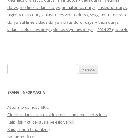
kietmedzio masyvo durys
,
laminuotos vidaus durys
,
medines
durys
,
medines vidaus durys
,
nematomos durys
,
pasleptos durys
,
pigios vidaus durys
,
plastikines vidaus durys
,
spygliuociu masyvo
durys
,
stiklines vidaus durys
,
vidaus duru rusys
,
vidaus durys
,
vidaus karkasines durys
,
vidaus skydines durys
|
2024 27 gruodžio
Ieškoti:
BRANGI INFORMACIJA
Atbulinio osmoso filtrai
Didelis vidaus durų pasirinkimas – rankenos ir dizainas
Kaip išsirinkti geriausią pelėsio valiklį
Kaip prižiūrėti patalynę
Aquaphor filtrai