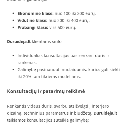
Ekonominė klasė:
nuo 100 iki 200 eurų.
Vidutinė klasė:
nuo 200 iki 400 eurų.
Prabangi klasė:
virš 500 eurų.
Duruideja.lt
klientams siūlo:
Individualias konsultacijas pasirenkant duris ir
rankenas.
Galimybę pasinaudoti nuolaidomis, kurios gali siekti
iki 20% tam tikriems modeliams.
Konsultacijų ir patarimų reikšmė
Renkantis vidaus duris, svarbu atsižvelgti į interjero
dizainą, techninius parametrus ir biudžetą.
Duruideja.lt
teikiamos konsultacijos suteikia galimybę: