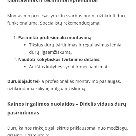
Montavimas ir techniniai sprendimai
Montavimo procesas yra itin svarbus norint užtikrinti durų
funkcionalumą. Specialistų rekomenduojama:
Pasirinkti profesionalų montavimą:
Tikslus durų tvirtinimas ir reguliavimas lemia
durų ilgaamžiškumą.
Naudoti kokybiškas tvirtinimo detales:
Aukštos kokybės vyriai ir mechanizmai.
Duruideja.lt
teikia profesionalias montavimo paslaugas,
užtikrindama kokybę ir ilgaamžiškumą.
Kainos ir galimos nuolaidos – Didelis vidaus durų
pasirinkimas
Durų kainos rinkoje gali skirtis priklausomai nuo medžiagų,
dizaino ir gamintojo: