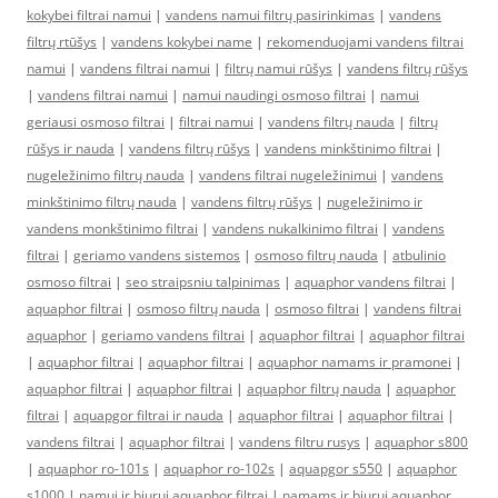
kokybei filtrai namui
|
vandens namui filtrų pasirinkimas
|
vandens
filtrų rtūšys
|
vandens kokybei name
|
rekomenduojami vandens filtrai
namui
|
vandens filtrai namui
|
filtrų namui rūšys
|
vandens filtrų rūšys
|
vandens filtrai namui
|
namui naudingi osmoso filtrai
|
namui
geriausi osmoso filtrai
|
filtrai namui
|
vandens filtrų nauda
|
filtrų
rūšys ir nauda
|
vandens filtrų rūšys
|
vandens minkštinimo filtrai
|
nugeležinimo filtrų nauda
|
vandens filtrai nugeležinimui
|
vandens
minkštinimo filtrų nauda
|
vandens filtrų rūšys
|
nugeležinimo ir
vandens monkštinimo filtrai
|
vandens nukalkinimo filtrai
|
vandens
filtrai
|
geriamo vandens sistemos
|
osmoso filtrų nauda
|
atbulinio
osmoso filtrai
|
seo straipsniu talpinimas
|
aquaphor vandens filtrai
|
aquaphor filtrai
|
osmoso filtrų nauda
|
osmoso filtrai
|
vandens filtrai
aquaphor
|
geriamo vandens filtrai
|
aquaphor filtrai
|
aquaphor filtrai
|
aquaphor filtrai
|
aquaphor filtrai
|
aquaphor namams ir pramonei
|
aquaphor filtrai
|
aquaphor filtrai
|
aquaphor filtrų nauda
|
aquaphor
filtrai
|
aquapgor filtrai ir nauda
|
aquaphor filtrai
|
aquaphor filtrai
|
vandens filtrai
|
aquaphor filtrai
|
vandens filtru rusys
|
aquaphor s800
|
aquaphor ro-101s
|
aquaphor ro-102s
|
aquapgor s550
|
aquaphor
s1000
|
namui ir biurui aquaphor filtrai
|
namams ir biurui aquaphor