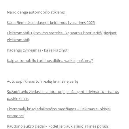
Nano danga automobilio stiklams
Kada žieminės padangos keičiamos į vasarines 2025
Elektromobilių įkrovimo stotelės - ką svarbu žinoti prieš įsigyjant
elektromobilį
Padangų žymėjimas - ką reikia žinoti
Kaip automobilio turbinos didina variklių našumą?
Auto supirkimas turi realią finansinę vertę
Sužadėtuvių žiedas su laboratorijoje užaugintu deimantu – tvarus
pasirinkimas
Ekstremalų krūvį atlaikančios medžiagos – Tiekimas sunkiajai
pramonei
Raudono aukso žiedai – kodėl jie traukia šiuolaikines poras?