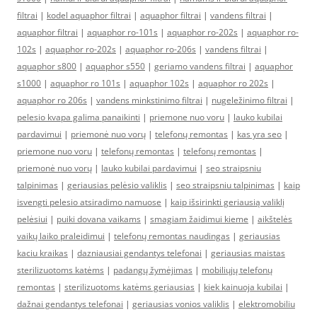
filtrai
|
kodel aquaphor filtrai
|
aquaphor filtrai
|
vandens filtrai
|
aquaphor filtrai
|
aquaphor ro-101s
|
aquaphor ro-202s
|
aquaphor ro-
102s
|
aquaphor ro-202s
|
aquaphor ro-206s
|
vandens filtrai
|
aquaphor s800
|
aquaphor s550
|
geriamo vandens filtrai
|
aquaphor
s1000
|
aquaphor ro 101s
|
aquaphor 102s
|
aquaphor ro 202s
|
aquaphor ro 206s
|
vandens minkstinimo filtrai
|
nugeležinimo filtrai
|
pelesio kvapa galima panaikinti
|
priemone nuo voru
|
lauko kubilai
pardavimui
|
priemonė nuo vorų
|
telefonų remontas
|
kas yra seo
|
priemone nuo voru
|
telefonų remontas
|
telefonų remontas
|
priemonė nuo vorų
|
lauko kubilai pardavimui
|
seo straipsniu
talpinimas
|
geriausias pelėsio valiklis
|
seo straipsniu talpinimas
|
kaip
isvengti pelesio atsiradimo namuose
|
kaip išsirinkti geriausią valiklį
pelėsiui
|
puiki dovana vaikams
|
smagiam žaidimui kieme
|
aikštelės
vaikų laiko praleidimui
|
telefonų remontas naudingas
|
geriausias
kaciu kraikas
|
dazniausiai gendantys telefonai
|
geriausias maistas
sterilizuotoms katėms
|
padangų žymėjimas
|
mobiliųjų telefonų
remontas
|
sterilizuotoms katėms geriausias
|
kiek kainuoja kubilai
|
dažnai gendantys telefonai
|
geriausias vonios valiklis
|
elektromobiliu