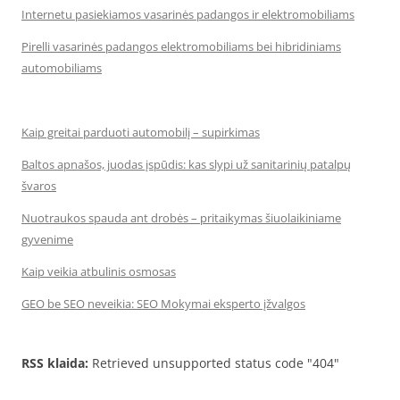
Internetu pasiekiamos vasarinės padangos ir elektromobiliams
Pirelli vasarinės padangos elektromobiliams bei hibridiniams
automobiliams
Kaip greitai parduoti automobilį – supirkimas
Baltos apnašos, juodas įspūdis: kas slypi už sanitarinių patalpų
švaros
Nuotraukos spauda ant drobės – pritaikymas šiuolaikiniame
gyvenime
Kaip veikia atbulinis osmosas
GEO be SEO neveikia: SEO Mokymai eksperto įžvalgos
RSS klaida:
Retrieved unsupported status code "404"