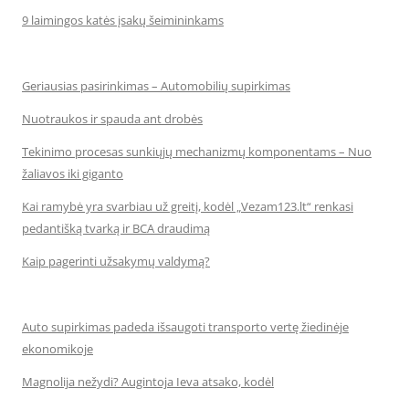
9 laimingos katės įsakų šeimininkams
Geriausias pasirinkimas – Automobilių supirkimas
Nuotraukos ir spauda ant drobės
Tekinimo procesas sunkiųjų mechanizmų komponentams – Nuo
žaliavos iki giganto
Kai ramybė yra svarbiau už greitį, kodėl „Vezam123.lt“ renkasi
pedantišką tvarką ir BCA draudimą
Kaip pagerinti užsakymų valdymą?
Auto supirkimas padeda išsaugoti transporto vertę žiedinėje
ekonomikoje
Magnolija nežydi? Augintoja Ieva atsako, kodėl