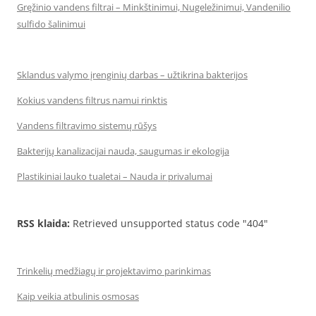
Gręžinio vandens filtrai – Minkštinimui, Nugeležinimui, Vandenilio
sulfido šalinimui
Sklandus valymo įrenginių darbas – užtikrina bakterijos
Kokius vandens filtrus namui rinktis
Vandens filtravimo sistemų rūšys
Bakterijų kanalizacijai nauda, saugumas ir ekologija
Plastikiniai lauko tualetai – Nauda ir privalumai
RSS klaida:
Retrieved unsupported status code "404"
Trinkelių medžiagų ir projektavimo parinkimas
Kaip veikia atbulinis osmosas