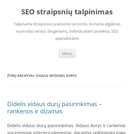
Pereiti
prie
SEO straipsnių talpinimas
turinio
Talpiname straipsnius įvairiomis temomis, kuriame atgalines
nuorodas verslui, blogeriams, individualiam poreikiui, SEO
specialistams
Meniu
ŽYMŲ ARCHYVAI:
VIDAUS SKYDINES DURYS
Didelis vidaus durų pasirinkimas –
rankenos ir dizainas
Didelis vidaus durų pasirinkimas. Vidaus durys ir rankenos
yra esminiai interjero elementai, darantys reikšmingą įtaką