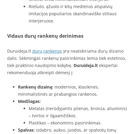
Riešuto, ąžuolo ir kitų medienos atspalvių
imitacijos populiarios skandinaviško stiliaus
interjeruose.
Vidaus durų rankenų derinimas
Duruideja.lt
durų rankenos
yra neatskiriama durų dizaino
dalis. Sėkmingas rankenų pasirinkimas lemia tiek estetinio,
tiek praktinio naudojimo kokybę.
Duruideja.lt
ekspertai
rekomenduoja atkreipti dėmesį į:
Rankenų dizainą:
modernios, klasikinės,
minimalistinės ar prabangios rankenos.
Medžiagas:
Metalas (nerūdyjantis plienas, bronza, aliuminis)
– tvirtos ir ilgaamžiškos.
Plastikas – ekonominis pasirinkimas.
Spalvas:
sidabro, aukso, juodos, ar spalvotų tonų