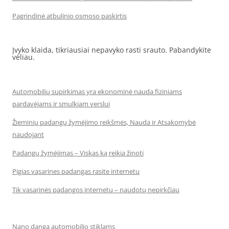
Pagrindinė atbulinio osmoso paskirtis
Įvyko klaida, tikriausiai nepavyko rasti srauto. Pabandykite
vėliau.
Automobilių supirkimas yra ekonominė nauda fiziniams
pardavėjams ir smulkiam verslui
Žieminių padangų žymėjimo reikšmės, Nauda ir Atsakomybė
naudojant
Padangų žymėjimas – Viskas ką reikia žinoti
Pigias vasarines padangas rasite internetu
Tik vasarinės padangos internetu – naudotų nepirkčiau
Nano danga automobilio stiklams