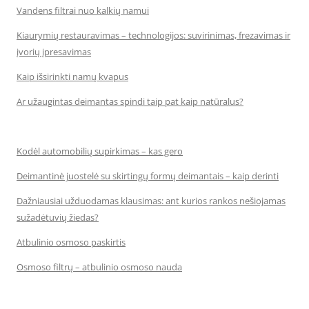
Vandens filtrai nuo kalkių namui
Kiaurymių restauravimas – technologijos: suvirinimas, frezavimas ir
įvorių įpresavimas
Kaip išsirinkti namų kvapus
Ar užaugintas deimantas spindi taip pat kaip natūralus?
Kodėl automobilių supirkimas – kas gero
Deimantinė juostelė su skirtingų formų deimantais – kaip derinti
Dažniausiai užduodamas klausimas: ant kurios rankos nešiojamas
sužadėtuvių žiedas?
Atbulinio osmoso paskirtis
Osmoso filtrų – atbulinio osmoso nauda