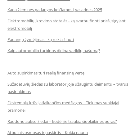
Kada žieminės padangos keičiamos į vasarines 2025
Elektromobilių įkrovimo stotelės - ką svarbu žinoti prieš įsigyjant
elektromobilį
Padangų žymėjimas - ką reikia žinoti
Kaip automobilio turbinos didina variklių našumą?
Auto supirkimas turi realią finansinę vertę
Sužadėtuvių žiedas su laboratorijoje užaugintu deimantu – tvarus
pasirinkimas
Ekstremalų krūvį atlaikančios medžiagos – Tiekimas sunkiajai
pramonei
Raudono aukso žiedai – kodėl jie traukia šiuolaikines poras?
Atbulinis osmosas ir paskirtis – Kokia nauda