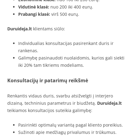
Vidutinė klasė:
nuo 200 iki 400 eurų.
Prabangi klasė:
virš 500 eurų.
Duruideja.lt
klientams siūlo:
Individualias konsultacijas pasirenkant duris ir
rankenas.
Galimybę pasinaudoti nuolaidomis, kurios gali siekti
iki 20% tam tikriems modeliams.
Konsultacijų ir patarimų reikšmė
Renkantis vidaus duris, svarbu atsižvelgti į interjero
dizainą, techninius parametrus ir biudžetą.
Duruideja.lt
teikiamos konsultacijos suteikia galimybę:
Pasirinkti optimalų variantą pagal kliento poreikius.
Sužinoti apie medžiagų privalumus ir trūkumus.