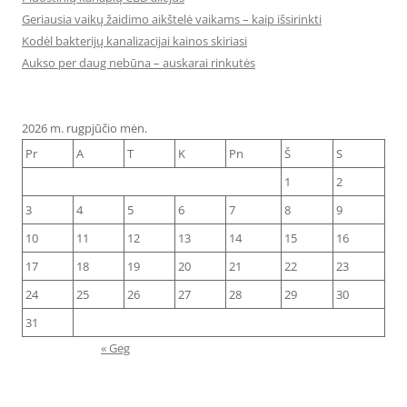
Geriausia vaikų žaidimo aikštelė vaikams – kaip išsirinkti
Kodėl bakterijų kanalizacijai kainos skiriasi
Aukso per daug nebūna – auskarai rinkutės
2026 m. rugpjūčio mėn.
Pr
A
T
K
Pn
Š
S
1
2
3
4
5
6
7
8
9
10
11
12
13
14
15
16
17
18
19
20
21
22
23
24
25
26
27
28
29
30
31
« Geg