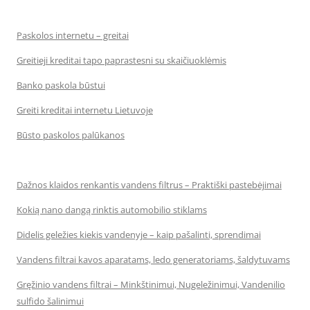
Paskolos internetu – greitai
Greitieji kreditai tapo paprastesni su skaičiuoklėmis
Banko paskola būstui
Greiti kreditai internetu Lietuvoje
Būsto paskolos palūkanos
Dažnos klaidos renkantis vandens filtrus – Praktiški pastebėjimai
Kokią nano dangą rinktis automobilio stiklams
Didelis geležies kiekis vandenyje – kaip pašalinti, sprendimai
Vandens filtrai kavos aparatams, ledo generatoriams, šaldytuvams
Gręžinio vandens filtrai – Minkštinimui, Nugeležinimui, Vandenilio
sulfido šalinimui