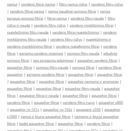
namui
|
vandens filtrai namui
|
filtrų namui rūšys
|
vandens filtrų rūšys
|
vandens filtrai namui
|
namui naudingi osmoso filtrai
|
namui
geriausi osmoso filtrai
|
filtrai namui
|
vandens filtrų nauda
|
filtrų
rūšys ir nauda
|
vandens filtrų rūšys
|
vandens minkštinimo filtrai
|
nugeležinimo filtrų nauda
|
vandens filtrai nugeležinimui
|
vandens
minkštinimo filtrų nauda
|
vandens filtrų rūšys
|
nugeležinimo ir
vandens monkštinimo filtrai
|
vandens nukalkinimo filtrai
|
vandens
filtrai
|
geriamo vandens sistemos
|
osmoso filtrų nauda
|
atbulinio
osmoso filtrai
|
seo straipsniu talpinimas
|
aquaphor vandens filtrai
|
aquaphor filtrai
|
osmoso filtrų nauda
|
osmoso filtrai
|
vandens filtrai
aquaphor
|
geriamo vandens filtrai
|
aquaphor filtrai
|
aquaphor filtrai
|
aquaphor filtrai
|
aquaphor filtrai
|
aquaphor namams ir pramonei
|
aquaphor filtrai
|
aquaphor filtrai
|
aquaphor filtrų nauda
|
aquaphor
filtrai
|
aquapgor filtrai ir nauda
|
aquaphor filtrai
|
aquaphor filtrai
|
vandens filtrai
|
aquaphor filtrai
|
vandens filtru rusys
|
aquaphor s800
|
aquaphor ro-101s
|
aquaphor ro-102s
|
aquapgor s550
|
aquaphor
s1000
|
namui ir biurui aquaphor filtrai
|
namams ir biurui aquaphor
filtrai
|
kodel aquaphor filtrai
|
aquaphor filtrai
|
vandens filtrai
|
aquaphor filtrai
|
aquaphor ro-101s
|
aquaphor ro-202s
|
aquaphor ro-