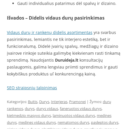
Gauti individualius patarimus dėl spalvų ir dizaino.
Išvados – Didelis vidaus durų pasirinkimas
Vidaus durų ir rankenų didelis asortimentas
yra svarbus
pasirinkimas, lemiantis ne tik interjero estetiką, bet ir
funkcionalumą. Didelė įvairių spalvų, medžiagų ir dizaino
įvairove rinkoje suteikia galimybę kiekvienam rasti tinkamą
sprendimą. Naudojantis
Duruideja.lt
konsultacijų
paslaugomis, galima lengviau priimti sprendimus ir gauti
kokybiškus produktus uſ konkurencingą kainą.
SEO straipsnių talpinimas
Kategorijos:
Buitis
,
Durys
,
Interjeras
,
Pramonei
| Žymos:
durų
rankenos
,
durys
,
durys vidaus
,
faneruotos vidaus durys
,
kietmedzio masyvo durys
,
laminuotos vidaus durys
,
medines
durys
,
medines vidaus durys
,
nematomos durys
,
pasleptos durys
,