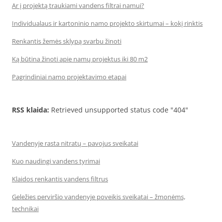
Ar į projektą traukiami vandens filtrai namui?
Individualaus ir kartoninio namo projekto skirtumai – kokį rinktis
Renkantis žemės sklypą svarbu žinoti
Ką būtina žinoti apie namų projektus iki 80 m2
Pagrindiniai namo projektavimo etapai
RSS klaida:
Retrieved unsupported status code "404"
Vandenyje rasta nitratų – pavojus sveikatai
Kuo naudingi vandens tyrimai
Klaidos renkantis vandens filtrus
Geležies perviršio vandenyje poveikis sveikatai – žmonėms,
technikai