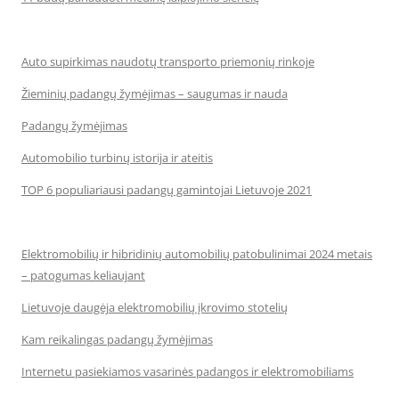
Auto supirkimas naudotų transporto priemonių rinkoje
Žieminių padangų žymėjimas – saugumas ir nauda
Padangų žymėjimas
Automobilio turbinų istorija ir ateitis
TOP 6 populiariausi padangų gamintojai Lietuvoje 2021
Elektromobilių ir hibridinių automobilių patobulinimai 2024 metais
– patogumas keliaujant
Lietuvoje daugėja elektromobilių įkrovimo stotelių
Kam reikalingas padangų žymėjimas
Internetu pasiekiamos vasarinės padangos ir elektromobiliams