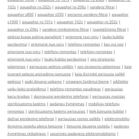
102s
|
aquaphor ro-202s
|
aquaphor ro-206s
|
vandens filtrai
|
aquaphor s800
|
aquaphor s550
|
geriamo vandens filtrai
|
aquaphor
s1000
|
aquaphor ro 101s
|
aquaphor 102s
|
aquaphor ro 202s
|
aquaphor ro 206s
|
vandens minkstinimo filtrai
|
nugeležinimo filtrai
|
pelesio kvapa galima panaikinti
|
priemone nuo voru
|
lauko kubilai
pardavimui
|
priemonė nuo vorų
|
telefonų remontas
|
kas yra seo
|
priemone nuo voru
|
telefonų remontas
|
telefonų remontas
|
priemonė nuo vorų
|
lauko kubilai pardavimui
|
seo straipsniu
talpinimas
|
geriausias pelėsio valiklis
|
seo straipsniu talpinimas
|
kaip
isvengti pelesio atsiradimo namuose
|
kaip išsirinkti geriausią valiklį
pelėsiui
|
puiki dovana vaikams
|
smagiam žaidimui kieme
|
aikštelės
vaikų laiko praleidimui
|
telefonų remontas naudingas
|
geriausias
kaciu kraikas
|
dazniausiai gendantys telefonai
|
geriausias maistas
sterilizuotoms katėms
|
padangų žymėjimas
|
mobiliųjų telefonų
remontas
|
sterilizuotoms katėms geriausias
|
kiek kainuoja kubilai
|
dažnai gendantys telefonai
|
geriausias vonios valiklis
|
elektromobiliu
ikrovimo stoteliu pletra lietuvoje
|
lietuvoje daugeja stoteliu
|
padangų
žymėjimas reikalingas
|
vasarinės padangos elektromobiliams
|