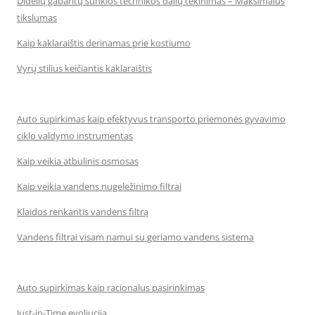
Didelių gabaritų sunkios technikos dalių tekinimas – Maksimalus
tikslumas
Kaip kaklaraištis derinamas prie kostiumo
Vyrų stilius keičiantis kaklaraištis
Auto supirkimas kaip efektyvus transporto priemonės gyvavimo
ciklo valdymo instrumentas
Kaip veikia atbulinis osmosas
Kaip veikia vandens nugeležinimo filtrai
Klaidos renkantis vandens filtrą
Vandens filtrai visam namui su geriamo vandens sistema
Auto supirkimas kaip racionalus pasirinkimas
Just-in-Time evoliucija