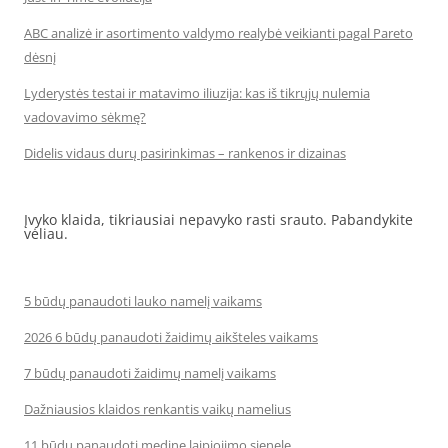
ABC analizė ir asortimento valdymo realybė veikianti pagal Pareto
dėsnį
Lyderystės testai ir matavimo iliuzija: kas iš tikrųjų nulemia
vadovavimo sėkmę?
Didelis vidaus durų pasirinkimas – rankenos ir dizainas
Įvyko klaida, tikriausiai nepavyko rasti srauto. Pabandykite
vėliau.
5 būdų panaudoti lauko namelį vaikams
2026 6 būdų panaudoti žaidimų aikšteles vaikams
7 būdų panaudoti žaidimų namelį vaikams
Dažniausios klaidos renkantis vaikų namelius
11 būdų panaudoti medinę laipiojimo sienelę