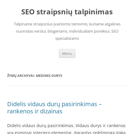
Pereiti
prie
SEO straipsnių talpinimas
turinio
Talpiname straipsnius įvairiomis temomis, kuriame atgalines
nuorodas verslui, blogeriams, individualiam poreikiui, SEO
specialistams
Meniu
ŽYMŲ ARCHYVAI:
MEDINES DURYS
Didelis vidaus durų pasirinkimas –
rankenos ir dizainas
Didelis vidaus durų pasirinkimas. Vidaus durys ir rankenos
yra esminiai interjero elementai, darantys reikšmingą įtaką