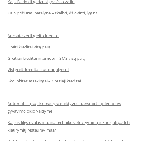
Kaip išsirinkti geriausią pelėsio valiklį
Kaip prižiūrėti patalynę – skalbti, džiovinti, lyginti
Ar esate verti greito kredito
Greiti kreditai visą parą
Greitieji kreditai internetu – SMS visą parą
Visi greiti kreditai bus dar pigesni
Skolinkitės atsakingai – Greitieji kreditai
Automobilių supirkimas yra efektyvus transporto priemonės
gyvavimo ciklo valdyme
Kaip išdilęs ovalas mažina technikos efektyvumą ir kuo gali padėti
kiaurymių restauravimas?