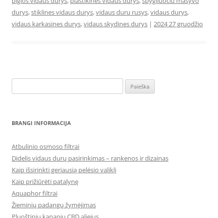
pigios vidaus durys
,
plastikines vidaus durys
,
spygliuociu masyvo
durys
,
stiklines vidaus durys
,
vidaus duru rusys
,
vidaus durys
,
vidaus karkasines durys
,
vidaus skydines durys
|
2024 27 gruodžio
Ieškoti:
BRANGI INFORMACIJA
Atbulinio osmoso filtrai
Didelis vidaus durų pasirinkimas – rankenos ir dizainas
Kaip išsirinkti geriausią pelėsio valiklį
Kaip prižiūrėti patalynę
Aquaphor filtrai
Žieminių padangų žymėjimas
Pluoštinių kanapių CBD aliejus