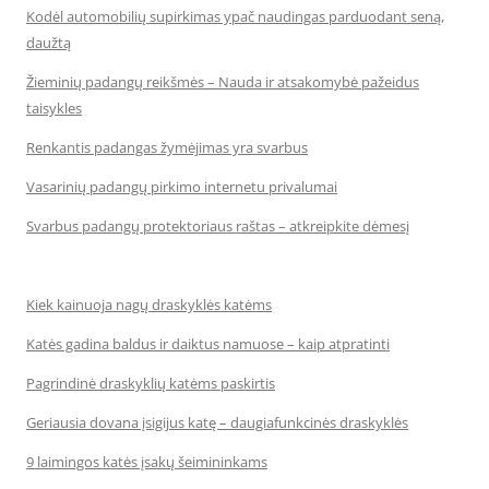
Kodėl automobilių supirkimas ypač naudingas parduodant seną,
daužtą
Žieminių padangų reikšmės – Nauda ir atsakomybė pažeidus
taisykles
Renkantis padangas žymėjimas yra svarbus
Vasarinių padangų pirkimo internetu privalumai
Svarbus padangų protektoriaus raštas – atkreipkite dėmesį
Kiek kainuoja nagų draskyklės katėms
Katės gadina baldus ir daiktus namuose – kaip atpratinti
Pagrindinė draskyklių katėms paskirtis
Geriausia dovana įsigijus katę – daugiafunkcinės draskyklės
9 laimingos katės įsakų šeimininkams