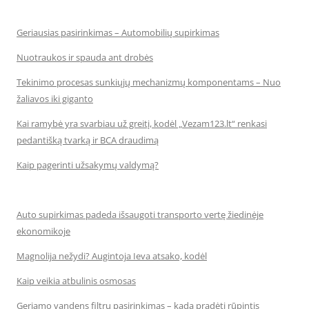
Geriausias pasirinkimas – Automobilių supirkimas
Nuotraukos ir spauda ant drobės
Tekinimo procesas sunkiųjų mechanizmų komponentams – Nuo
žaliavos iki giganto
Kai ramybė yra svarbiau už greitį, kodėl „Vezam123.lt“ renkasi
pedantišką tvarką ir BCA draudimą
Kaip pagerinti užsakymų valdymą?
Auto supirkimas padeda išsaugoti transporto vertę žiedinėje
ekonomikoje
Magnolija nežydi? Augintoja Ieva atsako, kodėl
Kaip veikia atbulinis osmosas
Geriamo vandens filtrų pasirinkimas – kada pradėti rūpintis