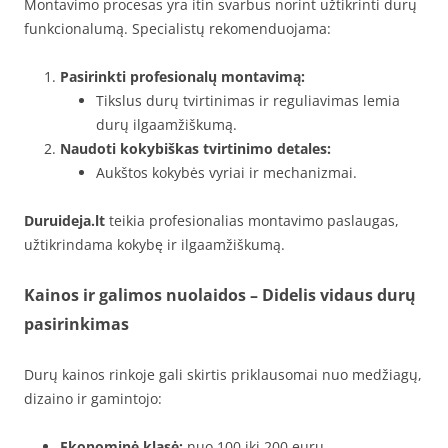
Montavimo procesas yra itin svarbus norint užtikrinti durų
funkcionalumą. Specialistų rekomenduojama:
Pasirinkti profesionalų montavimą:
Tikslus durų tvirtinimas ir reguliavimas lemia
durų ilgaamžiškumą.
Naudoti kokybiškas tvirtinimo detales:
Aukštos kokybės vyriai ir mechanizmai.
Duruideja.lt
teikia profesionalias montavimo paslaugas,
užtikrindama kokybę ir ilgaamžiškumą.
Kainos ir galimos nuolaidos – Didelis vidaus durų
pasirinkimas
Durų kainos rinkoje gali skirtis priklausomai nuo medžiagų,
dizaino ir gamintojo:
Ekonominė klasė:
nuo 100 iki 200 eurų.