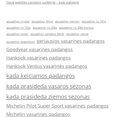
Daug geležies vandens sudėtyje – kaip pašalinti
aquaphor crystal
aquaphor filtrai
aquaphor morion
aquaphor ro 101s
aquaphor ro 102s
aquaphor ro 206s
aquaphor ro 206s horeca
aquaphor topaz
aquaphor vandens filtrai
aquaphor viking
geriausios vasarines padangos
aquaphor waterboss
Goodyear vasarines padangos
Hankook vasarines padangos
Hankook Ventus vasarinės padangos
kada keiciamos padangos
kada prasideda vasaros sezonas
kada prasideda ziemos sezonas
Michelin Pilot Super Sport vasarinės padangos
Michelin vasarines padangos