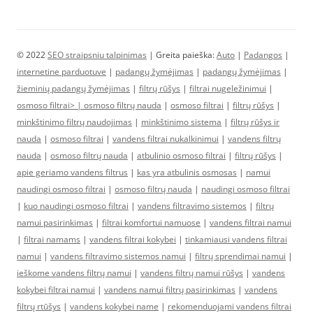
© 2022
SEO straipsniu talpinimas
| Greita paieška:
Auto
|
Padangos
|
internetine parduotuve
|
padangų žymėjimas
|
padangų žymėjimas
|
žieminių padangų žymėjimas
|
filtrų rūšys
|
filtrai nugeležinimui
|
osmoso filtrai> |
osmoso filtrų nauda
|
osmoso filtrai
|
filtrų rūšys
|
minkštinimo filtrų naudojimas
|
minkštinimo sistema
|
filtrų rūšys ir
nauda
|
osmoso filtrai
|
vandens filtrai nukalkinimui
|
vandens filtrų
nauda
|
osmoso filtrų nauda
|
atbulinio osmoso filtrai
|
filtrų rūšys
|
apie geriamo vandens filtrus
|
kas yra atbulinis osmosas
|
namui
naudingi osmoso filtrai
|
osmoso filtrų nauda
|
naudingi osmoso filtrai
|
kuo naudingi osmoso filtrai
|
vandens filtravimo sistemos
|
filtrų
namui pasirinkimas
|
filtrai komfortui namuose
|
vandens filtrai namui
|
filtrai namams
|
vandens filtrai kokybei
|
tinkamiausi vandens filtrai
namui
|
vandens filtravimo sistemos namui
|
filtrų sprendimai namui
|
ieškome vandens filtrų namui
|
vandens filtrų namui rūšys
|
vandens
kokybei filtrai namui
|
vandens namui filtrų pasirinkimas
|
vandens
filtrų rtūšys
|
vandens kokybei name
|
rekomenduojami vandens filtrai