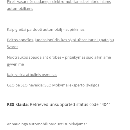
Pirelli vasarinės padangos elektromobiliams bei hibridiniams
automobiliams
Kaip greitai parduoti automobilį – supirkimas
Baltos apnašos, juodas įspūdis: kas slypi už sanitarinių patalpų
švaros
Nuotraukos spauda ant drobės – pritaikymas šiuolaikiniame
gyvenime
Kaip veikia atbulinis osmosas
GEO be SEO neveikia: SEO Mokymai eksperto įžvalgos
RSS klaida:
Retrieved unsupported status code "404"
Ar naudinga automobilį parduoti supirkėjams?