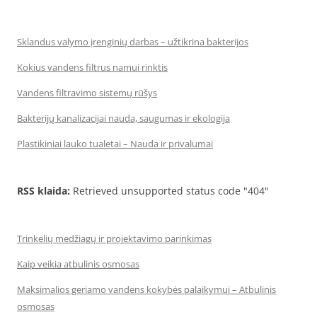
Sklandus valymo įrenginių darbas – užtikrina bakterijos
Kokius vandens filtrus namui rinktis
Vandens filtravimo sistemų rūšys
Bakterijų kanalizacijai nauda, saugumas ir ekologija
Plastikiniai lauko tualetai – Nauda ir privalumai
RSS klaida:
Retrieved unsupported status code "404"
Trinkelių medžiagų ir projektavimo parinkimas
Kaip veikia atbulinis osmosas
Maksimalios geriamo vandens kokybės palaikymui – Atbulinis
osmosas