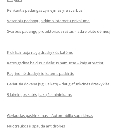
Renkantis padangas žymėjimas yra svarbus
Vasarinių padangų pirkimo internetu privalumai
Svarbus padangų protektoriaus raštas – atkreipkite dėmesį
Kiek kainuoja nagų draskyklės katėms
Katės gadina baldus ir daiktus namuose – kaip atpratinti
Pagrindinė draskyklių katėms paskirtis
Geriausia dovana įsigijus katę – daugiafunkcinės draskyklės
9 laimingos katės įsakų šeimininkams
Geriausias pasirinkimas – Automobilių supirkimas
Nuotraukos ir spauda ant drobės