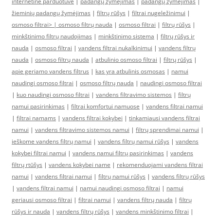
internetine parduotuve
|
padangų žymėjimas
|
padangų žymėjimas
|
žieminių padangų žymėjimas
|
filtrų rūšys
|
filtrai nugeležinimui
|
osmoso filtrai> |
osmoso filtrų nauda
|
osmoso filtrai
|
filtrų rūšys
|
minkštinimo filtrų naudojimas
|
minkštinimo sistema
|
filtrų rūšys ir
nauda
|
osmoso filtrai
|
vandens filtrai nukalkinimui
|
vandens filtrų
nauda
|
osmoso filtrų nauda
|
atbulinio osmoso filtrai
|
filtrų rūšys
|
apie geriamo vandens filtrus
|
kas yra atbulinis osmosas
|
namui
naudingi osmoso filtrai
|
osmoso filtrų nauda
|
naudingi osmoso filtrai
|
kuo naudingi osmoso filtrai
|
vandens filtravimo sistemos
|
filtrų
namui pasirinkimas
|
filtrai komfortui namuose
|
vandens filtrai namui
|
filtrai namams
|
vandens filtrai kokybei
|
tinkamiausi vandens filtrai
namui
|
vandens filtravimo sistemos namui
|
filtrų sprendimai namui
|
ieškome vandens filtrų namui
|
vandens filtrų namui rūšys
|
vandens
kokybei filtrai namui
|
vandens namui filtrų pasirinkimas
|
vandens
filtrų rtūšys
|
vandens kokybei name
|
rekomenduojami vandens filtrai
namui
|
vandens filtrai namui
|
filtrų namui rūšys
|
vandens filtrų rūšys
|
vandens filtrai namui
|
namui naudingi osmoso filtrai
|
namui
geriausi osmoso filtrai
|
filtrai namui
|
vandens filtrų nauda
|
filtrų
rūšys ir nauda
|
vandens filtrų rūšys
|
vandens minkštinimo filtrai
|