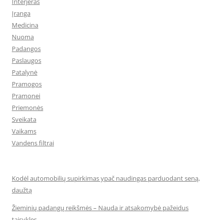
Interjeras
Įranga
Medicina
Nuoma
Padangos
Paslaugos
Patalynė
Pramogos
Pramonei
Priemonės
Sveikata
Vaikams
Vandens filtrai
Kodėl automobilių supirkimas ypač naudingas parduodant seną,
daužtą
Žieminių padangų reikšmės – Nauda ir atsakomybė pažeidus
taisykles