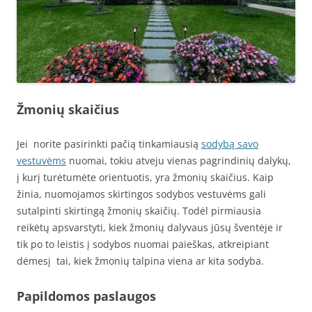
Žmonių skaičius
Jei norite pasirinkti pačią tinkamiausią
sodybą savo
vestuvėms
nuomai, tokiu atveju vienas pagrindinių dalykų,
į kurį turėtumėte orientuotis, yra žmonių skaičius. Kaip
žinia, nuomojamos skirtingos sodybos vestuvėms gali
sutalpinti skirtingą žmonių skaičių. Todėl pirmiausia
reikėtų apsvarstyti, kiek žmonių dalyvaus jūsų šventėje ir
tik po to leistis į sodybos nuomai paieškas, atkreipiant
dėmesį tai, kiek žmonių talpina viena ar kita sodyba.
Papildomos paslaugos