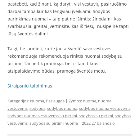
pastebėti, kad žinant, ką daryti, visi vestuvių pasiruošimo
darbai tampa kur kas lengviau įveikiami. Sodybos
parinkimas nuomai – taip pat ne išimtis: žinodami, kas
svarbiausia, greitai įvertinsite, kas iš tiesų nusipelnė tapti
jūsų šventės dalimi.
Taigi, tie jaunieji, kurie jau atšventė savo vestuves
rekomenduoja rekomenduoja rinktis nuomai sodybą su
pirtimi. Tai ne tik pramoga, bet ir tam tikras
atsipalaidavimo būdas, pramoga šventės metu.
Straipsniu talpinimas
Kategorijos:
Nuoma
,
Paslaugos
| Žymos:
nuoma
,
nuoma
vestuvems
,
sodybos
,
sodybos nuoma
,
sodybos nuoma vestuvems
,
sodybos nuoma vestuvems su pirtimi
,
sodybos su pirtimi
,
sodybos
vestuvems
,
sudybos su pirtimi nuoma
|
2022 27 balandžio