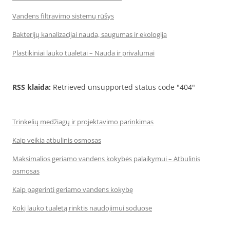
Vandens filtravimo sistemų rūšys
Bakterijų kanalizacijai nauda, saugumas ir ekologija
Plastikiniai lauko tualetai – Nauda ir privalumai
RSS klaida:
Retrieved unsupported status code "404"
Trinkelių medžiagų ir projektavimo parinkimas
Kaip veikia atbulinis osmosas
Maksimalios geriamo vandens kokybės palaikymui – Atbulinis
osmosas
Kaip pagerinti geriamo vandens kokybę
Kokį lauko tualetą rinktis naudojimui soduose