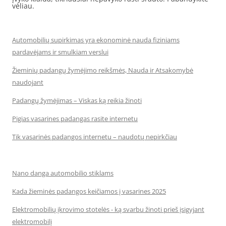
vėliau.
Automobilių supirkimas yra ekonominė nauda fiziniams
pardavėjams ir smulkiam verslui
Žieminių padangų žymėjimo reikšmės, Nauda ir Atsakomybė
naudojant
Padangų žymėjimas – Viskas ką reikia žinoti
Pigias vasarines padangas rasite internetu
Tik vasarinės padangos internetu – naudotų nepirkčiau
Nano danga automobilio stiklams
Kada žieminės padangos keičiamos į vasarines 2025
Elektromobilių įkrovimo stotelės - ką svarbu žinoti prieš įsigyjant
elektromobilį