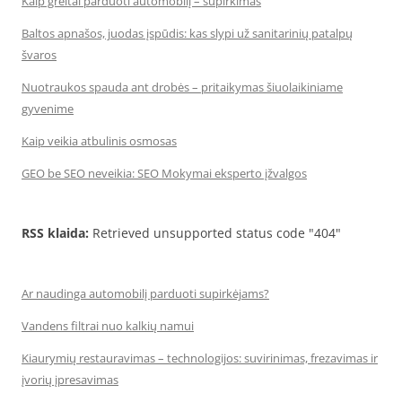
Kaip greitai parduoti automobilį – supirkimas
Baltos apnašos, juodas įspūdis: kas slypi už sanitarinių patalpų
švaros
Nuotraukos spauda ant drobės – pritaikymas šiuolaikiniame
gyvenime
Kaip veikia atbulinis osmosas
GEO be SEO neveikia: SEO Mokymai eksperto įžvalgos
RSS klaida:
Retrieved unsupported status code "404"
Ar naudinga automobilį parduoti supirkėjams?
Vandens filtrai nuo kalkių namui
Kiaurymių restauravimas – technologijos: suvirinimas, frezavimas ir
įvorių įpresavimas