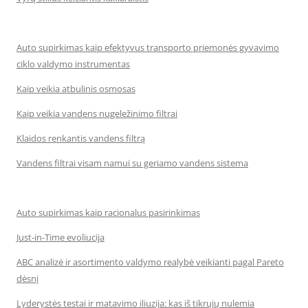
Auto supirkimas kaip efektyvus transporto priemonės gyvavimo
ciklo valdymo instrumentas
Kaip veikia atbulinis osmosas
Kaip veikia vandens nugeležinimo filtrai
Klaidos renkantis vandens filtrą
Vandens filtrai visam namui su geriamo vandens sistema
Auto supirkimas kaip racionalus pasirinkimas
Just-in-Time evoliucija
ABC analizė ir asortimento valdymo realybė veikianti pagal Pareto
dėsnį
Lyderystės testai ir matavimo iliuzija: kas iš tikrųjų nulemia