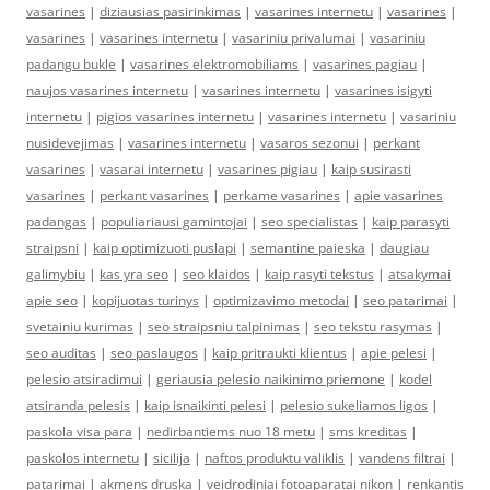
vasarines
|
diziausias pasirinkimas
|
vasarines internetu
|
vasarines
|
vasarines
|
vasarines internetu
|
vasariniu privalumai
|
vasariniu
padangu bukle
|
vasarines elektromobiliams
|
vasarines pagiau
|
naujos vasarines internetu
|
vasarines internetu
|
vasarines isigyti
internetu
|
pigios vasarines internetu
|
vasarines internetu
|
vasariniu
nusidevejimas
|
vasarines internetu
|
vasaros sezonui
|
perkant
vasarines
|
vasarai internetu
|
vasarines pigiau
|
kaip susirasti
vasarines
|
perkant vasarines
|
perkame vasarines
|
apie vasarines
padangas
|
populiariausi gamintojai
|
seo specialistas
|
kaip parasyti
straipsni
|
kaip optimizuoti puslapi
|
semantine paieska
|
daugiau
galimybiu
|
kas yra seo
|
seo klaidos
|
kaip rasyti tekstus
|
atsakymai
apie seo
|
kopijuotas turinys
|
optimizavimo metodai
|
seo patarimai
|
svetainiu kurimas
|
seo straipsniu talpinimas
|
seo tekstu rasymas
|
seo auditas
|
seo paslaugos
|
kaip pritraukti klientus
|
apie pelesi
|
pelesio atsiradimui
|
geriausia pelesio naikinimo priemone
|
kodel
atsiranda pelesis
|
kaip isnaikinti pelesi
|
pelesio sukeliamos ligos
|
paskola visa para
|
nedirbantiems nuo 18 metu
|
sms kreditas
|
paskolos internetu
|
sicilija
|
naftos produktu valiklis
|
vandens filtrai
|
patarimai
|
akmens druska
|
veidrodiniai fotoaparatai nikon
|
renkantis