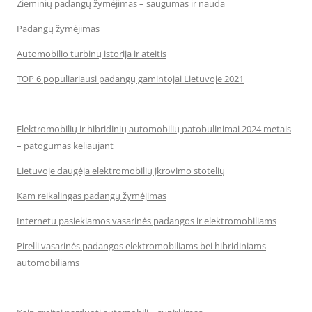
Žieminių padangų žymėjimas – saugumas ir nauda
Padangų žymėjimas
Automobilio turbinų istorija ir ateitis
TOP 6 populiariausi padangų gamintojai Lietuvoje 2021
Elektromobilių ir hibridinių automobilių patobulinimai 2024 metais
– patogumas keliaujant
Lietuvoje daugėja elektromobilių įkrovimo stotelių
Kam reikalingas padangų žymėjimas
Internetu pasiekiamos vasarinės padangos ir elektromobiliams
Pirelli vasarinės padangos elektromobiliams bei hibridiniams
automobiliams