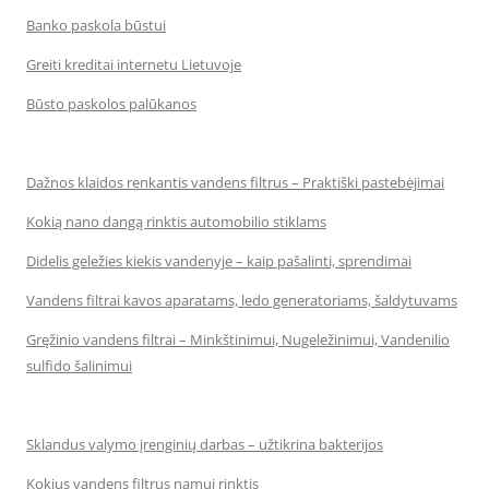
Banko paskola būstui
Greiti kreditai internetu Lietuvoje
Būsto paskolos palūkanos
Dažnos klaidos renkantis vandens filtrus – Praktiški pastebėjimai
Kokią nano dangą rinktis automobilio stiklams
Didelis geležies kiekis vandenyje – kaip pašalinti, sprendimai
Vandens filtrai kavos aparatams, ledo generatoriams, šaldytuvams
Gręžinio vandens filtrai – Minkštinimui, Nugeležinimui, Vandenilio
sulfido šalinimui
Sklandus valymo įrenginių darbas – užtikrina bakterijos
Kokius vandens filtrus namui rinktis