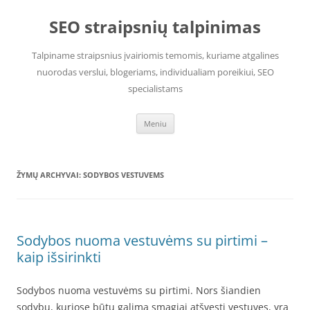
Pereiti
prie
SEO straipsnių talpinimas
turinio
Talpiname straipsnius įvairiomis temomis, kuriame atgalines
nuorodas verslui, blogeriams, individualiam poreikiui, SEO
specialistams
Meniu
ŽYMŲ ARCHYVAI:
SODYBOS VESTUVEMS
Sodybos nuoma vestuvėms su pirtimi –
kaip išsirinkti
Sodybos nuoma vestuvėms su pirtimi. Nors šiandien
sodybų, kuriose būtų galima smagiai atšvęsti vestuves, yra