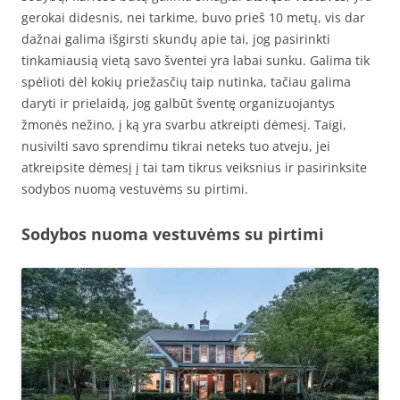
gerokai didesnis, nei tarkime, buvo prieš 10 metų, vis dar
dažnai galima išgirsti skundų apie tai, jog pasirinkti
tinkamiausią vietą savo šventei yra labai sunku. Galima tik
spėlioti dėl kokių priežasčių taip nutinka, tačiau galima
daryti ir prielaidą, jog galbūt šventę organizuojantys
žmonės nežino, į ką yra svarbu atkreipti dėmesį. Taigi,
nusivilti savo sprendimu tikrai neteks tuo atveju, jei
atkreipsite dėmesį į tai tam tikrus veiksnius ir pasirinksite
sodybos nuomą vestuvėms su pirtimi.
Sodybos nuoma vestuvėms su pirtimi