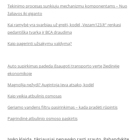
Tekinimo procesas sunkiųjų mechanizmų komponentams – Nuo
žaliavos iki giganto
Kai ramybė yra svarbiau už greitį, kodėl „Vezam123.lt“ renkasi
pedantišką tvarką ir BCA draudimą
Kaip pagerinti užsakymų valdymą?
Auto supirkimas padeda išsaugoti transporto vertę žiedinėje
ekonomikoje
Magnolija nežydi? Augintoja Ieva atsako, kodėl
Kaip veikia atbulinis osmosas
Geriamo vandens filtrų pasirinkimas – kada pradėti rūpintis
Pagrindinė atbulinio osmoso paskirtis
Įvyko klaida, tikriausiai nepavyko rasti srauto. Pabandykite