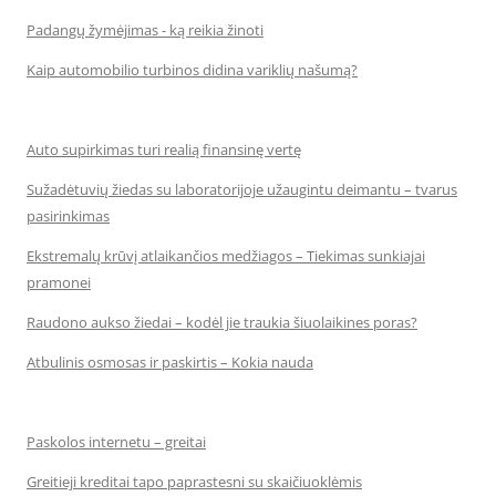
Padangų žymėjimas - ką reikia žinoti
Kaip automobilio turbinos didina variklių našumą?
Auto supirkimas turi realią finansinę vertę
Sužadėtuvių žiedas su laboratorijoje užaugintu deimantu – tvarus
pasirinkimas
Ekstremalų krūvį atlaikančios medžiagos – Tiekimas sunkiajai
pramonei
Raudono aukso žiedai – kodėl jie traukia šiuolaikines poras?
Atbulinis osmosas ir paskirtis – Kokia nauda
Paskolos internetu – greitai
Greitieji kreditai tapo paprastesni su skaičiuoklėmis