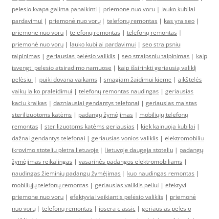
pelesio kvapa galima panaikinti
|
priemone nuo voru
|
lauko kubilai
pardavimui
|
priemonė nuo vorų
|
telefonų remontas
|
kas yra seo
|
priemone nuo voru
|
telefonų remontas
|
telefonų remontas
|
priemonė nuo vorų
|
lauko kubilai pardavimui
|
seo straipsniu
talpinimas
|
geriausias pelėsio valiklis
|
seo straipsniu talpinimas
|
kaip
isvengti pelesio atsiradimo namuose
|
kaip išsirinkti geriausią valiklį
pelėsiui
|
puiki dovana vaikams
|
smagiam žaidimui kieme
|
aikštelės
vaikų laiko praleidimui
|
telefonų remontas naudingas
|
geriausias
kaciu kraikas
|
dazniausiai gendantys telefonai
|
geriausias maistas
sterilizuotoms katėms
|
padangų žymėjimas
|
mobiliųjų telefonų
remontas
|
sterilizuotoms katėms geriausias
|
kiek kainuoja kubilai
|
dažnai gendantys telefonai
|
geriausias vonios valiklis
|
elektromobiliu
ikrovimo stoteliu pletra lietuvoje
|
lietuvoje daugeja stoteliu
|
padangų
žymėjimas reikalingas
|
vasarinės padangos elektromobiliams
|
naudingas žieminių padangų žymėjimas
|
kuo naudingas remontas
|
mobiliųjų telefonų remontas
|
geriausias valiklis peliui
|
efektyvi
priemone nuo voru
|
efektyviai veikiantis pelėsio valiklis
|
priemonė
nuo vorų
|
telefonų remontas
|
josera classic
|
geriausias pelesio