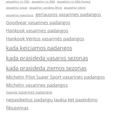
aquaphor ro 102s
aquaphor ro 206s
aquaphor ro 206s horeca
aquaphor topaz
aquaphor vandens filtrai
aquaphor viking
geriausios vasarines padangos
aquaphor waterboss
Goodyear vasarines padangos
Hankook vasarines padangos
Hankook Ventus vasarinės padangos
kada keiciamos padangos
kada prasideda vasaros sezonas
kada prasideda ziemos sezonas
Michelin Pilot Super Sport vasarinės padangos
Michelin vasarines padangos
naujos vasarines padangos
nepasikeitus padangu laukia ket pazeidimo
fiksavimas