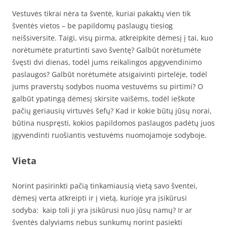
Vestuvės tikrai nėra ta šventė, kuriai pakaktų vien tik
šventės vietos – be papildomų paslaugų tiesiog
neišsiversite. Taigi, visų pirma, atkreipkite dėmesį į tai, kuo
norėtumėte praturtinti savo šventę? Galbūt norėtumėte
švęsti dvi dienas, todėl jums reikalingos apgyvendinimo
paslaugos? Galbūt norėtumėte atsigaivinti pirtelėje, todėl
jums praverstų sodybos nuoma vestuvėms su pirtimi? O
galbūt ypatingą dėmesį skirsite vaišėms, todėl ieškote
pačių geriausių virtuvės šefų? Kad ir kokie būtų jūsų norai,
būtina nuspręsti, kokios papildomos paslaugos padėtų juos
įgyvendinti ruošiantis vestuvėms nuomojamoje sodyboje.
Vieta
Norint pasirinkti pačią tinkamiausią vietą savo šventei,
dėmesį verta atkreipti ir į vietą, kurioje yra įsikūrusi
sodyba: kaip toli ji yra įsikūrusi nuo jūsų namų? Ir ar
šventės dalyviams nebus sunkumų norint pasiekti