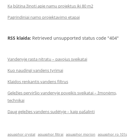
Ką būtina žinoti apie namų projektus iki 80 m2
Pagrindiniai namo projektavimo etapai
RSS klaida:
Retrieved unsupported status code "404"
Vandenyje rasta nitratų – pavojus sveikatai
Kuo naudingi vandens tyrimai
Klaidos renkantis vandens filtrus
Geležies perviršio vandenyje poveikis sveikatai – žmonėms,
technikai
Daug geležies vandens sudėtyje – kaip pašalinti
aquaphor crystal
aquaphor filtrai
aquaphor morion
aquaphor ro 101s