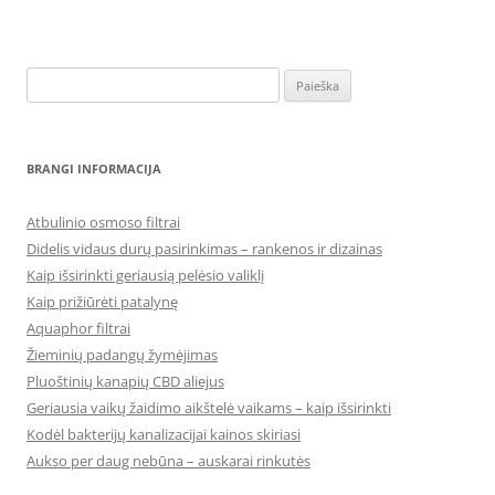
Ieškoti:
BRANGI INFORMACIJA
Atbulinio osmoso filtrai
Didelis vidaus durų pasirinkimas – rankenos ir dizainas
Kaip išsirinkti geriausią pelėsio valiklį
Kaip prižiūrėti patalynę
Aquaphor filtrai
Žieminių padangų žymėjimas
Pluoštinių kanapių CBD aliejus
Geriausia vaikų žaidimo aikštelė vaikams – kaip išsirinkti
Kodėl bakterijų kanalizacijai kainos skiriasi
Aukso per daug nebūna – auskarai rinkutės