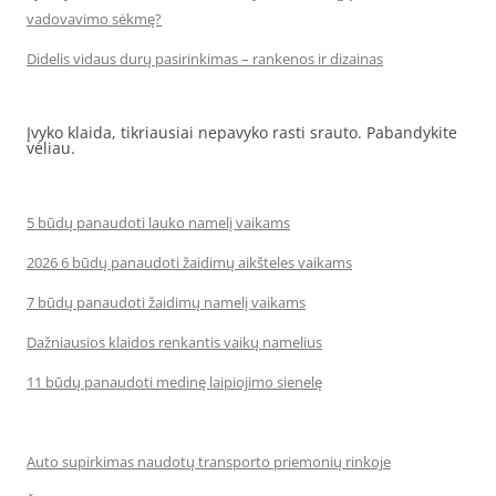
vadovavimo sėkmę?
Didelis vidaus durų pasirinkimas – rankenos ir dizainas
Įvyko klaida, tikriausiai nepavyko rasti srauto. Pabandykite
vėliau.
5 būdų panaudoti lauko namelį vaikams
2026 6 būdų panaudoti žaidimų aikšteles vaikams
7 būdų panaudoti žaidimų namelį vaikams
Dažniausios klaidos renkantis vaikų namelius
11 būdų panaudoti medinę laipiojimo sienelę
Auto supirkimas naudotų transporto priemonių rinkoje