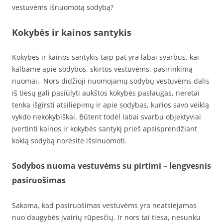
vestuvėms išnuomotą sodybą?
Kokybės ir kainos santykis
Kokybės ir kainos santykis taip pat yra labai svarbus, kai
kalbame apie sodybos, skirtos vestuvėms, pasirinkimą
nuomai. Nors didžioji nuomojamų sodybų vestuvėms dalis
iš tiesų gali pasiūlyti aukštos kokybės paslaugas, neretai
tenka išgirsti atsiliepimų ir apie sodybas, kurios savo veiklą
vykdo nekokybiškai. Būtent todėl labai svarbu objektyviai
įvertinti kainos ir kokybės santykį prieš apsisprendžiant
kokią sodybą norėsite išsinuomoti.
Sodybos nuoma vestuvėms su pirtimi – lengvesnis
pasiruošimas
Sakoma, kad pasiruošimas vestuvėms yra neatsiejamas
nuo daugybės įvairių rūpesčių. Ir nors tai tiesa, nesunku