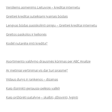
Versliems asmenims Lietuvoje – kreditai internetu
Greitieji kreditai suteikiami įvairiais būdais
Lengvas būdas pasiskolinti pinigų – Greitieji kreditai internetu
Greitos paskolos ir kelionės
Kodėl nutarėte imti kreditą?
Asortimento valdymo drausmės kūrimas per ABC Analizę
Ar metiniai vertinimai vis dar turi prasmę?
Vidaus durys ir rankenos – dizainas
Kaip išsirinkti geriausią pelėsio valiklį
Kaip prižiūrėti patalynę – skalbti, džiovinti, lyginti