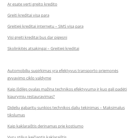
Ar esate verti greito kredito
Greiti kreditai visą parą
Greitieji kreditai internetu – SMS visą parą
Visi greiti kreditai bus dar pigesni
Skolinkitės atsakingai – Greitieji kreditai
Automobilių supirkimas yra efektyvus transporto priemonės
gyvavimo ciklo valdyme
Kaip išdilęs ovalas mažina technikos efektyvumą ir kuo gali padėti
kiaurymių restauravimas?
Didelių gabaritų sunkios technikos dalių tekinimas – Maksimalus
tikslumas
Kaip kaklaraištis derinamas prie kostiumo
Vyrų stilius keičiantis kaklaraištis