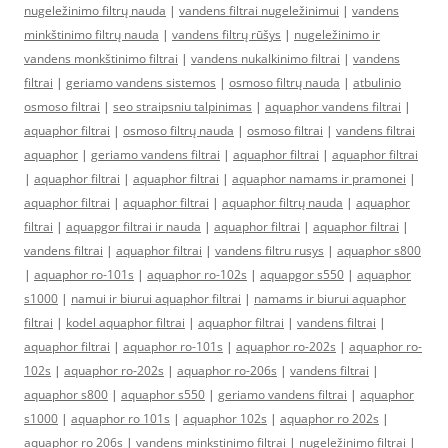
nugeležinimo filtrų nauda
|
vandens filtrai nugeležinimui
|
vandens
minkštinimo filtrų nauda
|
vandens filtrų rūšys
|
nugeležinimo ir
vandens monkštinimo filtrai
|
vandens nukalkinimo filtrai
|
vandens
filtrai
|
geriamo vandens sistemos
|
osmoso filtrų nauda
|
atbulinio
osmoso filtrai
|
seo straipsniu talpinimas
|
aquaphor vandens filtrai
|
aquaphor filtrai
|
osmoso filtrų nauda
|
osmoso filtrai
|
vandens filtrai
aquaphor
|
geriamo vandens filtrai
|
aquaphor filtrai
|
aquaphor filtrai
|
aquaphor filtrai
|
aquaphor filtrai
|
aquaphor namams ir pramonei
|
aquaphor filtrai
|
aquaphor filtrai
|
aquaphor filtrų nauda
|
aquaphor
filtrai
|
aquapgor filtrai ir nauda
|
aquaphor filtrai
|
aquaphor filtrai
|
vandens filtrai
|
aquaphor filtrai
|
vandens filtru rusys
|
aquaphor s800
|
aquaphor ro-101s
|
aquaphor ro-102s
|
aquapgor s550
|
aquaphor
s1000
|
namui ir biurui aquaphor filtrai
|
namams ir biurui aquaphor
filtrai
|
kodel aquaphor filtrai
|
aquaphor filtrai
|
vandens filtrai
|
aquaphor filtrai
|
aquaphor ro-101s
|
aquaphor ro-202s
|
aquaphor ro-
102s
|
aquaphor ro-202s
|
aquaphor ro-206s
|
vandens filtrai
|
aquaphor s800
|
aquaphor s550
|
geriamo vandens filtrai
|
aquaphor
s1000
|
aquaphor ro 101s
|
aquaphor 102s
|
aquaphor ro 202s
|
aquaphor ro 206s
|
vandens minkstinimo filtrai
|
nugeležinimo filtrai
|