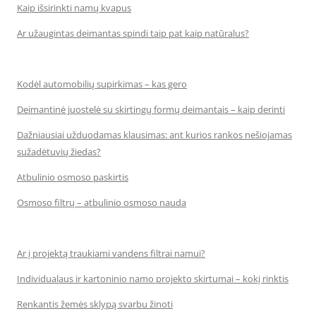
Kaip išsirinkti namų kvapus
Ar užaugintas deimantas spindi taip pat kaip natūralus?
Kodėl automobilių supirkimas – kas gero
Deimantinė juostelė su skirtingų formų deimantais – kaip derinti
Dažniausiai užduodamas klausimas: ant kurios rankos nešiojamas
sužadėtuvių žiedas?
Atbulinio osmoso paskirtis
Osmoso filtrų – atbulinio osmoso nauda
Ar į projektą traukiami vandens filtrai namui?
Individualaus ir kartoninio namo projekto skirtumai – kokį rinktis
Renkantis žemės sklypą svarbu žinoti