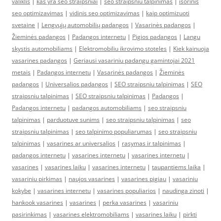
valiklis
|
kas yra seo straipsniai
|
seo straipsniu talpinimas
|
isorinis
seo optimizavimas
|
vidinis seo optimizavimas
|
kaip optimizuoti
svetaine
|
Lengvųjų automobilių padangos
|
Vasarinės padangos
|
Žieminės padangos
|
Padangos internetu
|
Pigios padangos
|
Langu
skystis automobiliams
|
Elektromobiliu ikrovimo stoteles
|
Kiek kainuoja
vasarines padangos
|
Geriausi vasariniu padangu gamintojai 2021
metais
|
Padangos internetu
|
Vasarinės padangos
|
Žieminės
padangos
|
Universalios padangos
|
SEO straipsniu talpinimas
|
SEO
straipsniu talpinimas
|
SEO straipsniu talpinimas
|
Padangos
|
Padangos internetu
|
padangos automobiliams
|
seo straipsniu
talpinimas
|
parduotuve sunims
|
seo straipsniu talpinimas
|
seo
straipsniu talpinimas
|
seo talpinimo populiarumas
|
seo straipsniu
talpinimas
|
vasarines ar universalios
|
rasymas ir talpinimas
|
padangos internetu
|
vasarines internetu
|
vasarines internetu
|
vasarines
|
vasarines laiku
|
vasarines internetu
|
taupantiems laika
|
vasariniu pirkimas
|
naujos vasarines
|
vasarines pigiau
|
vasariniu
kokybe
|
vasarines internetu
|
vasarines populiarios
|
naudinga zinoti
|
hankook vasarines
|
vasarines
|
perka vasarines
|
vasariniu
pasirinkimas
|
vasarines elektromobiliams
|
vasarines laiku
|
pirkti