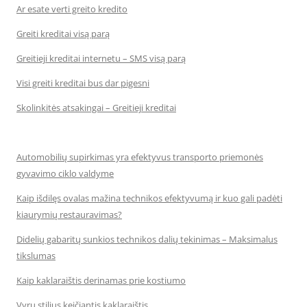
Ar esate verti greito kredito
Greiti kreditai visą parą
Greitieji kreditai internetu – SMS visą parą
Visi greiti kreditai bus dar pigesni
Skolinkitės atsakingai – Greitieji kreditai
Automobilių supirkimas yra efektyvus transporto priemonės
gyvavimo ciklo valdyme
Kaip išdilęs ovalas mažina technikos efektyvumą ir kuo gali padėti
kiaurymių restauravimas?
Didelių gabaritų sunkios technikos dalių tekinimas – Maksimalus
tikslumas
Kaip kaklaraištis derinamas prie kostiumo
Vyrų stilius keičiantis kaklaraištis