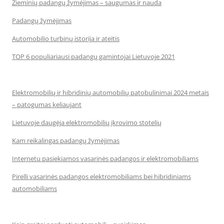
Žieminių padangų žymėjimas – saugumas ir nauda
Padangų žymėjimas
Automobilio turbinų istorija ir ateitis
TOP 6 populiariausi padangų gamintojai Lietuvoje 2021
Elektromobilių ir hibridinių automobilių patobulinimai 2024 metais
– patogumas keliaujant
Lietuvoje daugėja elektromobilių įkrovimo stotelių
Kam reikalingas padangų žymėjimas
Internetu pasiekiamos vasarinės padangos ir elektromobiliams
Pirelli vasarinės padangos elektromobiliams bei hibridiniams
automobiliams