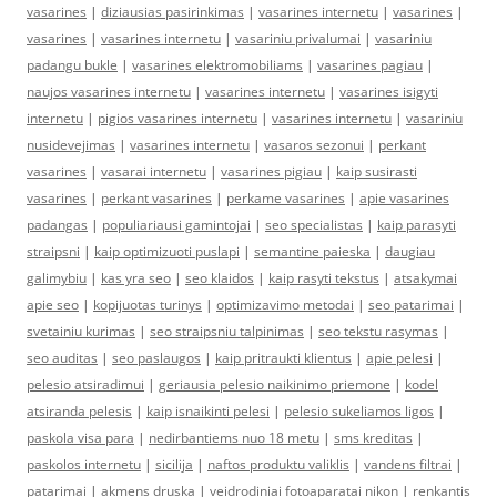
vasarines
|
diziausias pasirinkimas
|
vasarines internetu
|
vasarines
|
vasarines
|
vasarines internetu
|
vasariniu privalumai
|
vasariniu
padangu bukle
|
vasarines elektromobiliams
|
vasarines pagiau
|
naujos vasarines internetu
|
vasarines internetu
|
vasarines isigyti
internetu
|
pigios vasarines internetu
|
vasarines internetu
|
vasariniu
nusidevejimas
|
vasarines internetu
|
vasaros sezonui
|
perkant
vasarines
|
vasarai internetu
|
vasarines pigiau
|
kaip susirasti
vasarines
|
perkant vasarines
|
perkame vasarines
|
apie vasarines
padangas
|
populiariausi gamintojai
|
seo specialistas
|
kaip parasyti
straipsni
|
kaip optimizuoti puslapi
|
semantine paieska
|
daugiau
galimybiu
|
kas yra seo
|
seo klaidos
|
kaip rasyti tekstus
|
atsakymai
apie seo
|
kopijuotas turinys
|
optimizavimo metodai
|
seo patarimai
|
svetainiu kurimas
|
seo straipsniu talpinimas
|
seo tekstu rasymas
|
seo auditas
|
seo paslaugos
|
kaip pritraukti klientus
|
apie pelesi
|
pelesio atsiradimui
|
geriausia pelesio naikinimo priemone
|
kodel
atsiranda pelesis
|
kaip isnaikinti pelesi
|
pelesio sukeliamos ligos
|
paskola visa para
|
nedirbantiems nuo 18 metu
|
sms kreditas
|
paskolos internetu
|
sicilija
|
naftos produktu valiklis
|
vandens filtrai
|
patarimai
|
akmens druska
|
veidrodiniai fotoaparatai nikon
|
renkantis