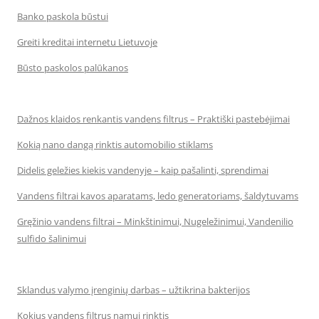
Banko paskola būstui
Greiti kreditai internetu Lietuvoje
Būsto paskolos palūkanos
Dažnos klaidos renkantis vandens filtrus – Praktiški pastebėjimai
Kokią nano dangą rinktis automobilio stiklams
Didelis geležies kiekis vandenyje – kaip pašalinti, sprendimai
Vandens filtrai kavos aparatams, ledo generatoriams, šaldytuvams
Gręžinio vandens filtrai – Minkštinimui, Nugeležinimui, Vandenilio
sulfido šalinimui
Sklandus valymo įrenginių darbas – užtikrina bakterijos
Kokius vandens filtrus namui rinktis