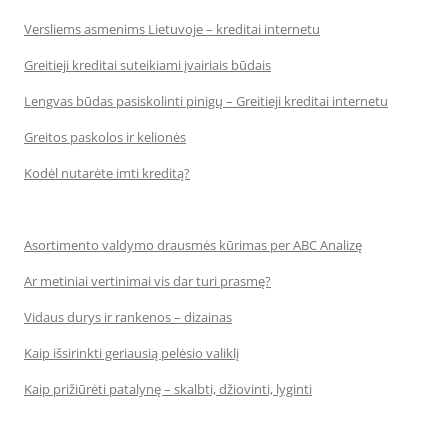
Versliems asmenims Lietuvoje – kreditai internetu
Greitieji kreditai suteikiami įvairiais būdais
Lengvas būdas pasiskolinti pinigų – Greitieji kreditai internetu
Greitos paskolos ir kelionės
Kodėl nutarėte imti kreditą?
Asortimento valdymo drausmės kūrimas per ABC Analizę
Ar metiniai vertinimai vis dar turi prasmę?
Vidaus durys ir rankenos – dizainas
Kaip išsirinkti geriausią pelėsio valiklį
Kaip prižiūrėti patalynę – skalbti, džiovinti, lyginti