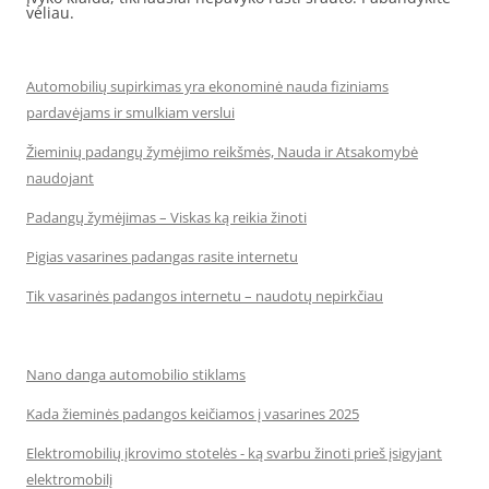
vėliau.
Automobilių supirkimas yra ekonominė nauda fiziniams
pardavėjams ir smulkiam verslui
Žieminių padangų žymėjimo reikšmės, Nauda ir Atsakomybė
naudojant
Padangų žymėjimas – Viskas ką reikia žinoti
Pigias vasarines padangas rasite internetu
Tik vasarinės padangos internetu – naudotų nepirkčiau
Nano danga automobilio stiklams
Kada žieminės padangos keičiamos į vasarines 2025
Elektromobilių įkrovimo stotelės - ką svarbu žinoti prieš įsigyjant
elektromobilį