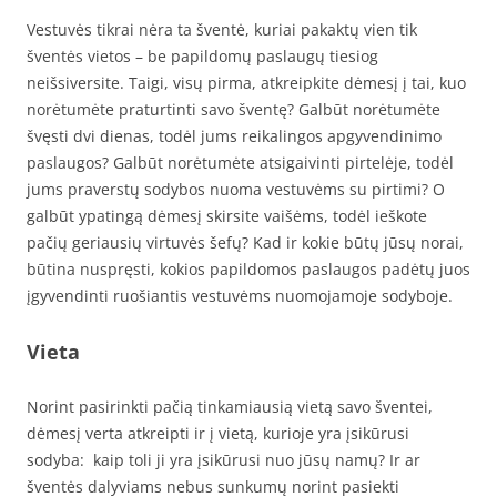
Vestuvės tikrai nėra ta šventė, kuriai pakaktų vien tik
šventės vietos – be papildomų paslaugų tiesiog
neišsiversite. Taigi, visų pirma, atkreipkite dėmesį į tai, kuo
norėtumėte praturtinti savo šventę? Galbūt norėtumėte
švęsti dvi dienas, todėl jums reikalingos apgyvendinimo
paslaugos? Galbūt norėtumėte atsigaivinti pirtelėje, todėl
jums praverstų sodybos nuoma vestuvėms su pirtimi? O
galbūt ypatingą dėmesį skirsite vaišėms, todėl ieškote
pačių geriausių virtuvės šefų? Kad ir kokie būtų jūsų norai,
būtina nuspręsti, kokios papildomos paslaugos padėtų juos
įgyvendinti ruošiantis vestuvėms nuomojamoje sodyboje.
Vieta
Norint pasirinkti pačią tinkamiausią vietą savo šventei,
dėmesį verta atkreipti ir į vietą, kurioje yra įsikūrusi
sodyba: kaip toli ji yra įsikūrusi nuo jūsų namų? Ir ar
šventės dalyviams nebus sunkumų norint pasiekti