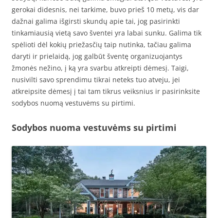
gerokai didesnis, nei tarkime, buvo prieš 10 metų, vis dar
dažnai galima išgirsti skundų apie tai, jog pasirinkti
tinkamiausią vietą savo šventei yra labai sunku. Galima tik
spėlioti dėl kokių priežasčių taip nutinka, tačiau galima
daryti ir prielaidą, jog galbūt šventę organizuojantys
žmonės nežino, į ką yra svarbu atkreipti dėmesį. Taigi,
nusivilti savo sprendimu tikrai neteks tuo atveju, jei
atkreipsite dėmesį į tai tam tikrus veiksnius ir pasirinksite
sodybos nuomą vestuvėms su pirtimi.
Sodybos nuoma vestuvėms su pirtimi