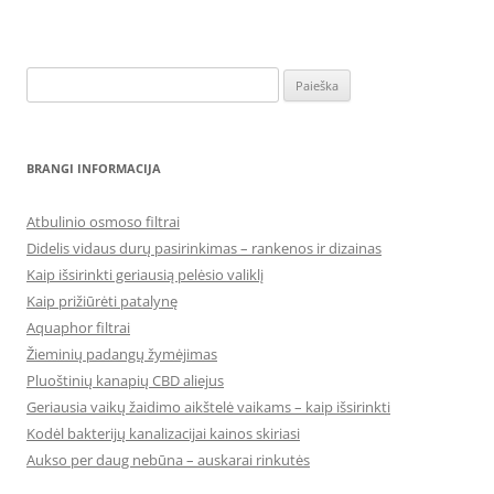
Ieškoti:
BRANGI INFORMACIJA
Atbulinio osmoso filtrai
Didelis vidaus durų pasirinkimas – rankenos ir dizainas
Kaip išsirinkti geriausią pelėsio valiklį
Kaip prižiūrėti patalynę
Aquaphor filtrai
Žieminių padangų žymėjimas
Pluoštinių kanapių CBD aliejus
Geriausia vaikų žaidimo aikštelė vaikams – kaip išsirinkti
Kodėl bakterijų kanalizacijai kainos skiriasi
Aukso per daug nebūna – auskarai rinkutės