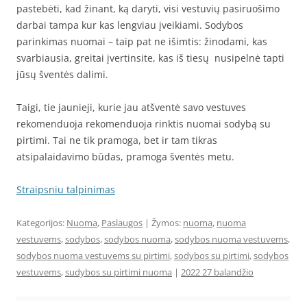
pastebėti, kad žinant, ką daryti, visi vestuvių pasiruošimo
darbai tampa kur kas lengviau įveikiami. Sodybos
parinkimas nuomai – taip pat ne išimtis: žinodami, kas
svarbiausia, greitai įvertinsite, kas iš tiesų nusipelnė tapti
jūsų šventės dalimi.
Taigi, tie jaunieji, kurie jau atšventė savo vestuves
rekomenduoja rekomenduoja rinktis nuomai sodybą su
pirtimi. Tai ne tik pramoga, bet ir tam tikras
atsipalaidavimo būdas, pramoga šventės metu.
Straipsniu talpinimas
Kategorijos:
Nuoma
,
Paslaugos
| Žymos:
nuoma
,
nuoma
vestuvems
,
sodybos
,
sodybos nuoma
,
sodybos nuoma vestuvems
,
sodybos nuoma vestuvems su pirtimi
,
sodybos su pirtimi
,
sodybos
vestuvems
,
sudybos su pirtimi nuoma
|
2022 27 balandžio