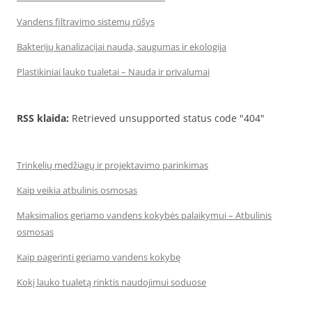
Vandens filtravimo sistemų rūšys
Bakterijų kanalizacijai nauda, saugumas ir ekologija
Plastikiniai lauko tualetai – Nauda ir privalumai
RSS klaida:
Retrieved unsupported status code "404"
Trinkelių medžiagų ir projektavimo parinkimas
Kaip veikia atbulinis osmosas
Maksimalios geriamo vandens kokybės palaikymui – Atbulinis
osmosas
Kaip pagerinti geriamo vandens kokybę
Kokį lauko tualetą rinktis naudojimui soduose