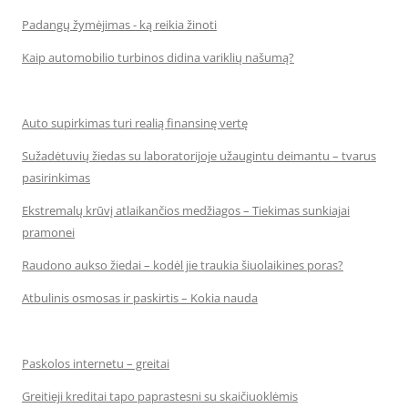
Padangų žymėjimas - ką reikia žinoti
Kaip automobilio turbinos didina variklių našumą?
Auto supirkimas turi realią finansinę vertę
Sužadėtuvių žiedas su laboratorijoje užaugintu deimantu – tvarus
pasirinkimas
Ekstremalų krūvį atlaikančios medžiagos – Tiekimas sunkiajai
pramonei
Raudono aukso žiedai – kodėl jie traukia šiuolaikines poras?
Atbulinis osmosas ir paskirtis – Kokia nauda
Paskolos internetu – greitai
Greitieji kreditai tapo paprastesni su skaičiuoklėmis