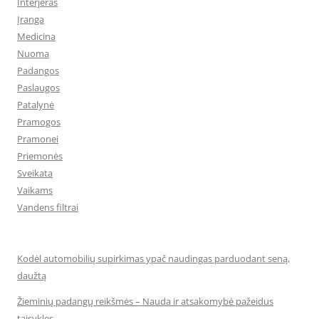
Interjeras
Įranga
Medicina
Nuoma
Padangos
Paslaugos
Patalynė
Pramogos
Pramonei
Priemonės
Sveikata
Vaikams
Vandens filtrai
Kodėl automobilių supirkimas ypač naudingas parduodant seną,
daužtą
Žieminių padangų reikšmės – Nauda ir atsakomybė pažeidus
taisykles