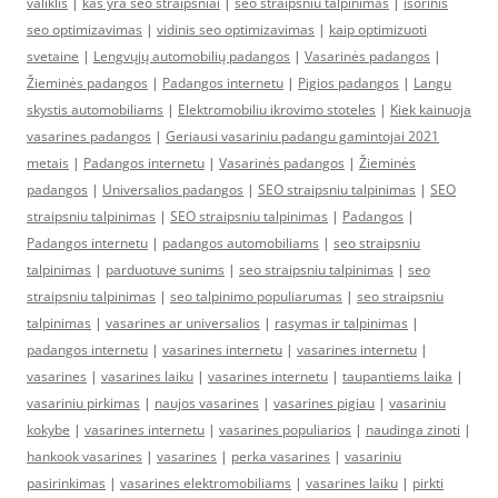
valiklis
|
kas yra seo straipsniai
|
seo straipsniu talpinimas
|
isorinis
seo optimizavimas
|
vidinis seo optimizavimas
|
kaip optimizuoti
svetaine
|
Lengvųjų automobilių padangos
|
Vasarinės padangos
|
Žieminės padangos
|
Padangos internetu
|
Pigios padangos
|
Langu
skystis automobiliams
|
Elektromobiliu ikrovimo stoteles
|
Kiek kainuoja
vasarines padangos
|
Geriausi vasariniu padangu gamintojai 2021
metais
|
Padangos internetu
|
Vasarinės padangos
|
Žieminės
padangos
|
Universalios padangos
|
SEO straipsniu talpinimas
|
SEO
straipsniu talpinimas
|
SEO straipsniu talpinimas
|
Padangos
|
Padangos internetu
|
padangos automobiliams
|
seo straipsniu
talpinimas
|
parduotuve sunims
|
seo straipsniu talpinimas
|
seo
straipsniu talpinimas
|
seo talpinimo populiarumas
|
seo straipsniu
talpinimas
|
vasarines ar universalios
|
rasymas ir talpinimas
|
padangos internetu
|
vasarines internetu
|
vasarines internetu
|
vasarines
|
vasarines laiku
|
vasarines internetu
|
taupantiems laika
|
vasariniu pirkimas
|
naujos vasarines
|
vasarines pigiau
|
vasariniu
kokybe
|
vasarines internetu
|
vasarines populiarios
|
naudinga zinoti
|
hankook vasarines
|
vasarines
|
perka vasarines
|
vasariniu
pasirinkimas
|
vasarines elektromobiliams
|
vasarines laiku
|
pirkti