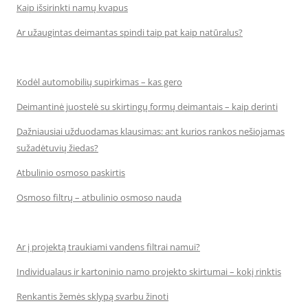
Kaip išsirinkti namų kvapus
Ar užaugintas deimantas spindi taip pat kaip natūralus?
Kodėl automobilių supirkimas – kas gero
Deimantinė juostelė su skirtingų formų deimantais – kaip derinti
Dažniausiai užduodamas klausimas: ant kurios rankos nešiojamas
sužadėtuvių žiedas?
Atbulinio osmoso paskirtis
Osmoso filtrų – atbulinio osmoso nauda
Ar į projektą traukiami vandens filtrai namui?
Individualaus ir kartoninio namo projekto skirtumai – kokį rinktis
Renkantis žemės sklypą svarbu žinoti