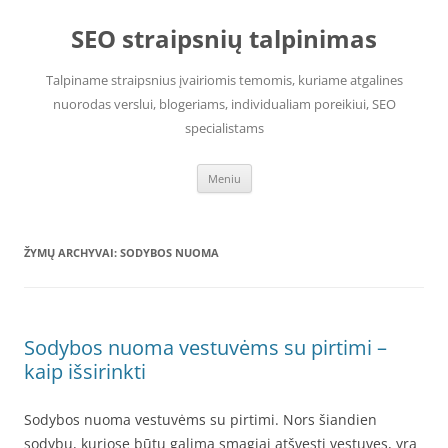
Pereiti
prie
SEO straipsnių talpinimas
turinio
Talpiname straipsnius įvairiomis temomis, kuriame atgalines
nuorodas verslui, blogeriams, individualiam poreikiui, SEO
specialistams
Meniu
ŽYMŲ ARCHYVAI:
SODYBOS NUOMA
Sodybos nuoma vestuvėms su pirtimi –
kaip išsirinkti
Sodybos nuoma vestuvėms su pirtimi. Nors šiandien
sodybų, kuriose būtų galima smagiai atšvęsti vestuves, yra