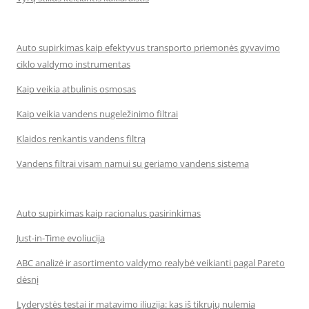
Auto supirkimas kaip efektyvus transporto priemonės gyvavimo
ciklo valdymo instrumentas
Kaip veikia atbulinis osmosas
Kaip veikia vandens nugeležinimo filtrai
Klaidos renkantis vandens filtrą
Vandens filtrai visam namui su geriamo vandens sistema
Auto supirkimas kaip racionalus pasirinkimas
Just-in-Time evoliucija
ABC analizė ir asortimento valdymo realybė veikianti pagal Pareto
dėsnį
Lyderystės testai ir matavimo iliuzija: kas iš tikrųjų nulemia