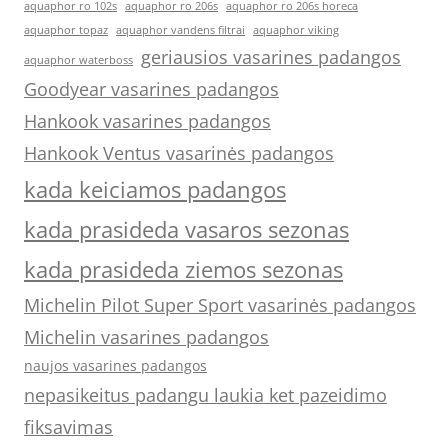
aquaphor ro 102s
aquaphor ro 206s
aquaphor ro 206s horeca
aquaphor topaz
aquaphor vandens filtrai
aquaphor viking
geriausios vasarines padangos
aquaphor waterboss
Goodyear vasarines padangos
Hankook vasarines padangos
Hankook Ventus vasarinės padangos
kada keiciamos padangos
kada prasideda vasaros sezonas
kada prasideda ziemos sezonas
Michelin Pilot Super Sport vasarinės padangos
Michelin vasarines padangos
naujos vasarines padangos
nepasikeitus padangu laukia ket pazeidimo
fiksavimas