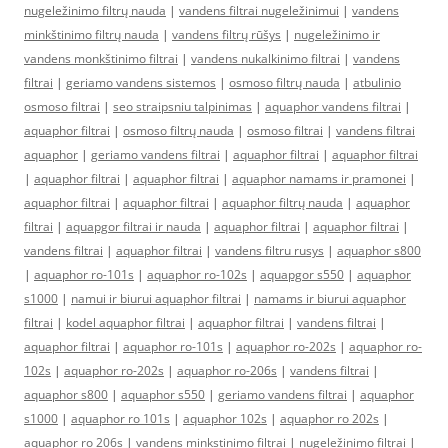
nugeležinimo filtrų nauda
|
vandens filtrai nugeležinimui
|
vandens
minkštinimo filtrų nauda
|
vandens filtrų rūšys
|
nugeležinimo ir
vandens monkštinimo filtrai
|
vandens nukalkinimo filtrai
|
vandens
filtrai
|
geriamo vandens sistemos
|
osmoso filtrų nauda
|
atbulinio
osmoso filtrai
|
seo straipsniu talpinimas
|
aquaphor vandens filtrai
|
aquaphor filtrai
|
osmoso filtrų nauda
|
osmoso filtrai
|
vandens filtrai
aquaphor
|
geriamo vandens filtrai
|
aquaphor filtrai
|
aquaphor filtrai
|
aquaphor filtrai
|
aquaphor filtrai
|
aquaphor namams ir pramonei
|
aquaphor filtrai
|
aquaphor filtrai
|
aquaphor filtrų nauda
|
aquaphor
filtrai
|
aquapgor filtrai ir nauda
|
aquaphor filtrai
|
aquaphor filtrai
|
vandens filtrai
|
aquaphor filtrai
|
vandens filtru rusys
|
aquaphor s800
|
aquaphor ro-101s
|
aquaphor ro-102s
|
aquapgor s550
|
aquaphor
s1000
|
namui ir biurui aquaphor filtrai
|
namams ir biurui aquaphor
filtrai
|
kodel aquaphor filtrai
|
aquaphor filtrai
|
vandens filtrai
|
aquaphor filtrai
|
aquaphor ro-101s
|
aquaphor ro-202s
|
aquaphor ro-
102s
|
aquaphor ro-202s
|
aquaphor ro-206s
|
vandens filtrai
|
aquaphor s800
|
aquaphor s550
|
geriamo vandens filtrai
|
aquaphor
s1000
|
aquaphor ro 101s
|
aquaphor 102s
|
aquaphor ro 202s
|
aquaphor ro 206s
|
vandens minkstinimo filtrai
|
nugeležinimo filtrai
|