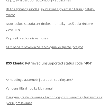
Kaip greitai parduoti automobilį – supirkimas
Baltos apnašos, juodas įspūdis: kas slypi už sanitarinių patalpų
švaros
Nuotraukos spauda ant drobės – pritaikymas šiuolaikiniame
gyvenime
Kaip veikia atbulinis osmosas
GEO be SEO neveikia: SEO Mokymai eksperto įžvalgos
RSS klaida:
Retrieved unsupported status code "404"
Ar naudinga automobilį parduoti supirkėjams?
Vandens filtrai nuo kalkių namui
Kiaurymių restauravimas – technologijos: suvirinimas, frezavimas ir
įvorių įpresavimas