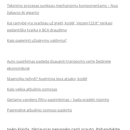
Tekinimo procesas sunkiųjų mechanizmų komponentams – Nuo
žaliavos iki giganto
Kai ramybė yra svarbiau už greitį, kodėl „Vezam123.lt“ renkasi
pedantišką tvarką ir BCA draudimą
Kaip pagerinti užsakymų valdymą?
Auto supirkimas padeda išsaugoti transporto vertę žiedinėje
ekonomikoje
Magnolija nežydi? Augintoja Ieva atsako, kodėl
Kaip veikia atbulinis osmosas
Geriamo vandens filtrų pasirinkimas – kada pradėti rūpintis
Pagrindinė atbulinio osmoso paskirtis
Įvyko klaida, tikriausiai nepavyko rasti srauto. Pabandykite