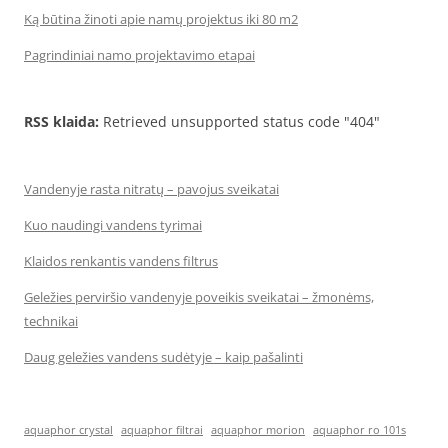
Ką būtina žinoti apie namų projektus iki 80 m2
Pagrindiniai namo projektavimo etapai
RSS klaida:
Retrieved unsupported status code "404"
Vandenyje rasta nitratų – pavojus sveikatai
Kuo naudingi vandens tyrimai
Klaidos renkantis vandens filtrus
Geležies perviršio vandenyje poveikis sveikatai – žmonėms,
technikai
Daug geležies vandens sudėtyje – kaip pašalinti
aquaphor crystal
aquaphor filtrai
aquaphor morion
aquaphor ro 101s