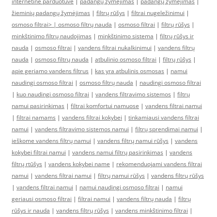
internetine parduotuve
|
padangų žymėjimas
|
padangų žymėjimas
|
žieminių padangų žymėjimas
|
filtrų rūšys
|
filtrai nugeležinimui
|
osmoso filtrai> |
osmoso filtrų nauda
|
osmoso filtrai
|
filtrų rūšys
|
minkštinimo filtrų naudojimas
|
minkštinimo sistema
|
filtrų rūšys ir
nauda
|
osmoso filtrai
|
vandens filtrai nukalkinimui
|
vandens filtrų
nauda
|
osmoso filtrų nauda
|
atbulinio osmoso filtrai
|
filtrų rūšys
|
apie geriamo vandens filtrus
|
kas yra atbulinis osmosas
|
namui
naudingi osmoso filtrai
|
osmoso filtrų nauda
|
naudingi osmoso filtrai
|
kuo naudingi osmoso filtrai
|
vandens filtravimo sistemos
|
filtrų
namui pasirinkimas
|
filtrai komfortui namuose
|
vandens filtrai namui
|
filtrai namams
|
vandens filtrai kokybei
|
tinkamiausi vandens filtrai
namui
|
vandens filtravimo sistemos namui
|
filtrų sprendimai namui
|
ieškome vandens filtrų namui
|
vandens filtrų namui rūšys
|
vandens
kokybei filtrai namui
|
vandens namui filtrų pasirinkimas
|
vandens
filtrų rtūšys
|
vandens kokybei name
|
rekomenduojami vandens filtrai
namui
|
vandens filtrai namui
|
filtrų namui rūšys
|
vandens filtrų rūšys
|
vandens filtrai namui
|
namui naudingi osmoso filtrai
|
namui
geriausi osmoso filtrai
|
filtrai namui
|
vandens filtrų nauda
|
filtrų
rūšys ir nauda
|
vandens filtrų rūšys
|
vandens minkštinimo filtrai
|