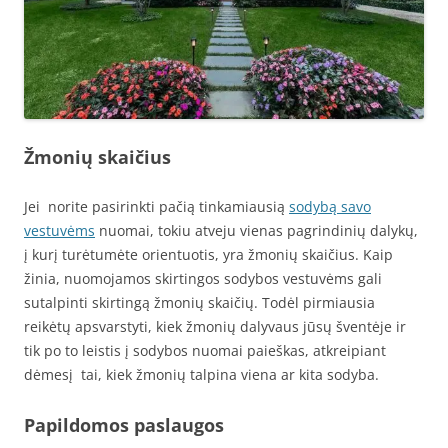
Žmonių skaičius
Jei norite pasirinkti pačią tinkamiausią
sodybą savo
vestuvėms
nuomai, tokiu atveju vienas pagrindinių dalykų,
į kurį turėtumėte orientuotis, yra žmonių skaičius. Kaip
žinia, nuomojamos skirtingos sodybos vestuvėms gali
sutalpinti skirtingą žmonių skaičių. Todėl pirmiausia
reikėtų apsvarstyti, kiek žmonių dalyvaus jūsų šventėje ir
tik po to leistis į sodybos nuomai paieškas, atkreipiant
dėmesį tai, kiek žmonių talpina viena ar kita sodyba.
Papildomos paslaugos