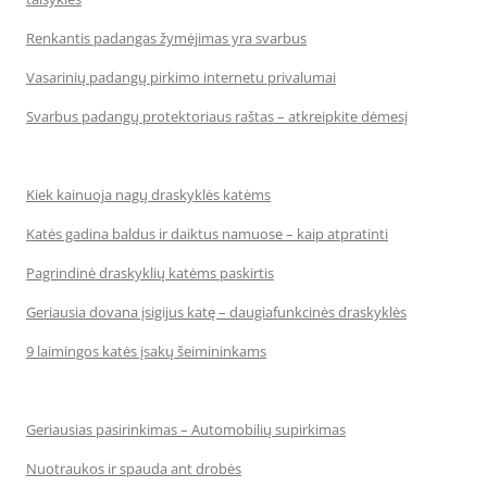
Renkantis padangas žymėjimas yra svarbus
Vasarinių padangų pirkimo internetu privalumai
Svarbus padangų protektoriaus raštas – atkreipkite dėmesį
Kiek kainuoja nagų draskyklės katėms
Katės gadina baldus ir daiktus namuose – kaip atpratinti
Pagrindinė draskyklių katėms paskirtis
Geriausia dovana įsigijus katę – daugiafunkcinės draskyklės
9 laimingos katės įsakų šeimininkams
Geriausias pasirinkimas – Automobilių supirkimas
Nuotraukos ir spauda ant drobės