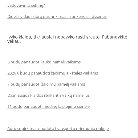
vadovavimo sėkmę?
Didelis vidaus durų pasirinkimas – rankenos ir dizainas
Įvyko klaida, tikriausiai nepavyko rasti srauto. Pabandykite
vėliau.
5 būdų panaudoti lauko namelį vaikams
2026 6 būdų panaudoti žaidimų aikšteles vaikams
7 būdų panaudoti žaidimų namelį vaikams
Dažniausios klaidos renkantis vaikų namelius
11 būdų panaudoti medinę laipiojimo sienelę
Auto supirkimas naudotų transporto priemonių rinkoje