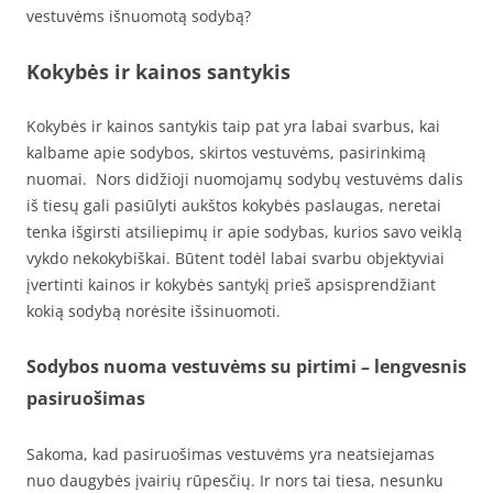
vestuvėms išnuomotą sodybą?
Kokybės ir kainos santykis
Kokybės ir kainos santykis taip pat yra labai svarbus, kai
kalbame apie sodybos, skirtos vestuvėms, pasirinkimą
nuomai. Nors didžioji nuomojamų sodybų vestuvėms dalis
iš tiesų gali pasiūlyti aukštos kokybės paslaugas, neretai
tenka išgirsti atsiliepimų ir apie sodybas, kurios savo veiklą
vykdo nekokybiškai. Būtent todėl labai svarbu objektyviai
įvertinti kainos ir kokybės santykį prieš apsisprendžiant
kokią sodybą norėsite išsinuomoti.
Sodybos nuoma vestuvėms su pirtimi – lengvesnis
pasiruošimas
Sakoma, kad pasiruošimas vestuvėms yra neatsiejamas
nuo daugybės įvairių rūpesčių. Ir nors tai tiesa, nesunku