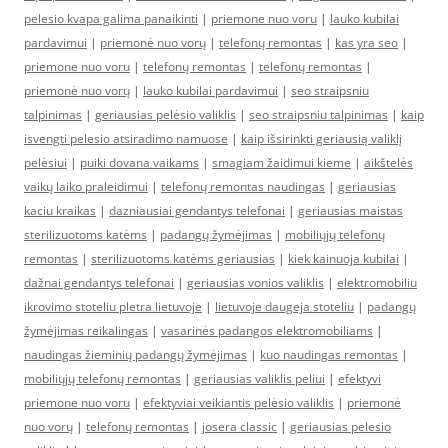
pelesio kvapa galima panaikinti
|
priemone nuo voru
|
lauko kubilai
pardavimui
|
priemonė nuo vorų
|
telefonų remontas
|
kas yra seo
|
priemone nuo voru
|
telefonų remontas
|
telefonų remontas
|
priemonė nuo vorų
|
lauko kubilai pardavimui
|
seo straipsniu
talpinimas
|
geriausias pelėsio valiklis
|
seo straipsniu talpinimas
|
kaip
isvengti pelesio atsiradimo namuose
|
kaip išsirinkti geriausią valiklį
pelėsiui
|
puiki dovana vaikams
|
smagiam žaidimui kieme
|
aikštelės
vaikų laiko praleidimui
|
telefonų remontas naudingas
|
geriausias
kaciu kraikas
|
dazniausiai gendantys telefonai
|
geriausias maistas
sterilizuotoms katėms
|
padangų žymėjimas
|
mobiliųjų telefonų
remontas
|
sterilizuotoms katėms geriausias
|
kiek kainuoja kubilai
|
dažnai gendantys telefonai
|
geriausias vonios valiklis
|
elektromobiliu
ikrovimo stoteliu pletra lietuvoje
|
lietuvoje daugeja stoteliu
|
padangų
žymėjimas reikalingas
|
vasarinės padangos elektromobiliams
|
naudingas žieminių padangų žymėjimas
|
kuo naudingas remontas
|
mobiliųjų telefonų remontas
|
geriausias valiklis peliui
|
efektyvi
priemone nuo voru
|
efektyviai veikiantis pelėsio valiklis
|
priemonė
nuo vorų
|
telefonų remontas
|
josera classic
|
geriausias pelesio