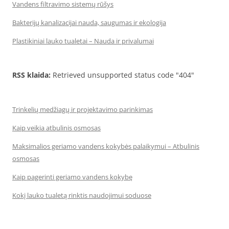
Vandens filtravimo sistemų rūšys
Bakterijų kanalizacijai nauda, saugumas ir ekologija
Plastikiniai lauko tualetai – Nauda ir privalumai
RSS klaida:
Retrieved unsupported status code "404"
Trinkelių medžiagų ir projektavimo parinkimas
Kaip veikia atbulinis osmosas
Maksimalios geriamo vandens kokybės palaikymui – Atbulinis
osmosas
Kaip pagerinti geriamo vandens kokybę
Kokį lauko tualetą rinktis naudojimui soduose