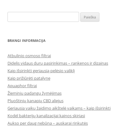
Ieškoti:
BRANGI INFORMACIJA
Atbulinio osmoso filtrai
Didelis vidaus durų pasirinkimas – rankenos ir dizainas
Kaip išsirinkti geriausią pelėsio valiklį
Kaip prižiūrėti patalynę
Aquaphor filtrai
Žieminių padangų žymėjimas
Pluoštinių kanapių CBD aliejus
Geriausia vaikų žaidimo aikštelė vaikams – kaip išsirinkti
Kodėl bakterijų kanalizacijai kainos skiriasi
Aukso per daug nebūna – auskarai rinkutės