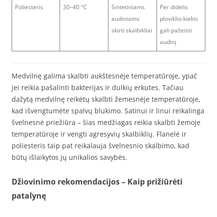
Poliesteris
30–40 °C
Sintetiniams
Per didelis
audiniams
ploviklio kiekis
skirti skalbikliai
gali pažeisti
audinį
Medvilnę galima skalbti aukštesnėje temperatūroje, ypač
jei reikia pašalinti bakterijas ir dulkių erkutes. Tačiau
dažytą medvilnę reikėtų skalbti žemesnėje temperatūroje,
kad išvengtumėte spalvų blukimo. Satinui ir linui reikalinga
švelnesnė priežiūra – šias medžiagas reikia skalbti žemoje
temperatūroje ir vengti agresyvių skalbiklių. Flanelė ir
poliesteris taip pat reikalauja švelnesnio skalbimo, kad
būtų išlaikytos jų unikalios savybės.
Džiovinimo rekomendacijos – Kaip prižiūrėti
patalynę