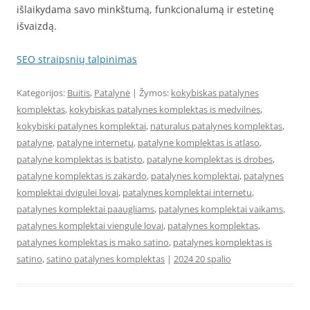
išlaikydama savo minkštumą, funkcionalumą ir estetinę
išvaizdą.
SEO straipsnių talpinimas
Kategorijos:
Buitis
,
Patalynė
| Žymos:
kokybiskas patalynes
komplektas
,
kokybiskas patalynes komplektas is medvilnes
,
kokybiski patalynes komplektai
,
naturalus patalynes komplektas
,
patalyne
,
patalyne internetu
,
patalyne komplektas is atlaso
,
patalyne komplektas is batisto
,
patalyne komplektas is drobes
,
patalyne komplektas is zakardo
,
patalynes komplektai
,
patalynes
komplektai dvigulei lovai
,
patalynes komplektai internetu
,
patalynes komplektai paaugliams
,
patalynes komplektai vaikams
,
patalynes komplektai viengule lovai
,
patalynes komplektas
,
patalynes komplektas is mako satino
,
patalynes komplektas is
satino
,
satino patalynes komplektas
|
2024 20 spalio