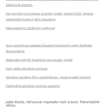
žaliavos iki giganto
Kai ramybė yra svarbiau už greitį, kodėl „Vezam123.lt“ renkasi
pedantišką tvarką ir BCA draudimą
Kaip pagerinti užsakymų valdymą?
Auto supirkimas padeda išsaugoti transporto vertę žiedinėje
ekonomikoje
Magnolija nežydi? Augintoja Ieva atsako, kodėl
Kaip veikia atbulinis osmosas
Geriamo vandens filtrų pasirinkimas – kada pradėti rūpintis
Pagrindinė atbulinio osmoso paskirtis
Įvyko klaida, tikriausiai nepavyko rasti srauto. Pabandykite
vėliau.