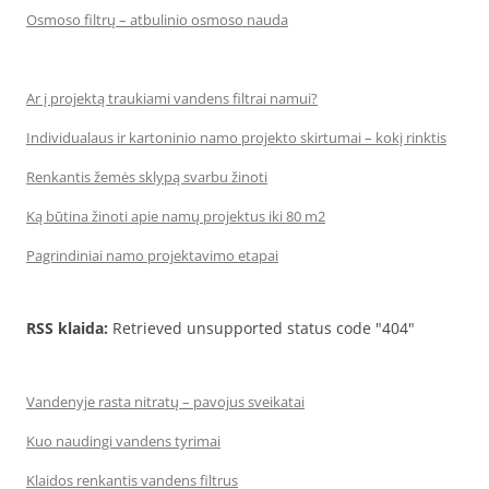
Osmoso filtrų – atbulinio osmoso nauda
Ar į projektą traukiami vandens filtrai namui?
Individualaus ir kartoninio namo projekto skirtumai – kokį rinktis
Renkantis žemės sklypą svarbu žinoti
Ką būtina žinoti apie namų projektus iki 80 m2
Pagrindiniai namo projektavimo etapai
RSS klaida:
Retrieved unsupported status code "404"
Vandenyje rasta nitratų – pavojus sveikatai
Kuo naudingi vandens tyrimai
Klaidos renkantis vandens filtrus