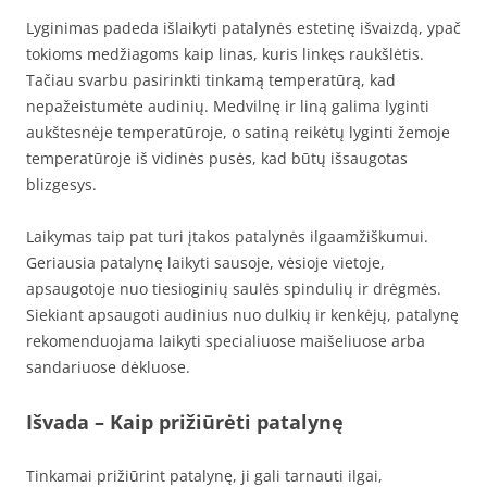
Lyginimas padeda išlaikyti patalynės estetinę išvaizdą, ypač
tokioms medžiagoms kaip linas, kuris linkęs raukšlėtis.
Tačiau svarbu pasirinkti tinkamą temperatūrą, kad
nepažeistumėte audinių. Medvilnę ir liną galima lyginti
aukštesnėje temperatūroje, o satiną reikėtų lyginti žemoje
temperatūroje iš vidinės pusės, kad būtų išsaugotas
blizgesys.
Laikymas taip pat turi įtakos patalynės ilgaamžiškumui.
Geriausia patalynę laikyti sausoje, vėsioje vietoje,
apsaugotoje nuo tiesioginių saulės spindulių ir drėgmės.
Siekiant apsaugoti audinius nuo dulkių ir kenkėjų, patalynę
rekomenduojama laikyti specialiuose maišeliuose arba
sandariuose dėkluose.
Išvada – Kaip prižiūrėti patalynę
Tinkamai prižiūrint patalynę, ji gali tarnauti ilgai,