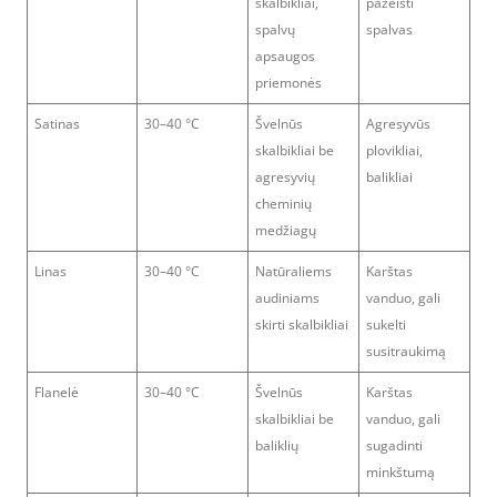
skalbikliai,
pažeisti
spalvų
spalvas
apsaugos
priemonės
Satinas
30–40 °C
Švelnūs
Agresyvūs
skalbikliai be
plovikliai,
agresyvių
balikliai
cheminių
medžiagų
Linas
30–40 °C
Natūraliems
Karštas
audiniams
vanduo, gali
skirti skalbikliai
sukelti
susitraukimą
Flanelė
30–40 °C
Švelnūs
Karštas
skalbikliai be
vanduo, gali
baliklių
sugadinti
minkštumą