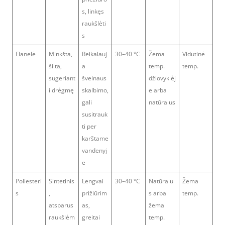
s, linkęs
raukšlėti
s
Flanelė
Minkšta,
Reikalauj
30–40 °C
Žema
Vidutinė
šilta,
a
temp.
temp.
sugeriant
švelnaus
džiovyklėj
i drėgmę
skalbimo,
e arba
gali
natūralus
susitrauk
ti per
karštame
vandenyj
e
Poliesteri
Sintetinis
Lengvai
30–40 °C
Natūralu
Žema
s
,
prižiūrim
s arba
temp.
atsparus
as,
žema
raukšlėm
greitai
temp.