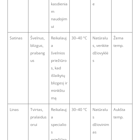
kasdienia
e
m
naudojim
ui
Satinas
Švelnus,
Reikalauj
30–40 °C
Natūralu
Žema
blizgus,
a
s, venkite
temp.
prabang
švelnios
džiovyklė
us
priežiūro
s
s, kad
išlaikytų
blizgesį ir
minkštu
mą
Linas
Tvirtas,
Reikalauj
30–40 °C
Natūralu
Aukšta
pralaidus
a
s
temp.
orui
specialio
džiovinim
s
as
priežiūro