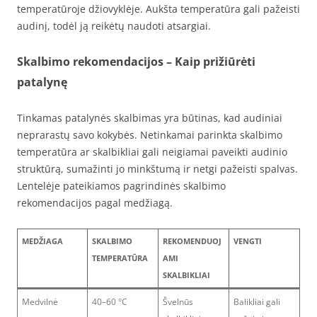
temperatūroje džiovyklėje. Aukšta temperatūra gali pažeisti
audinį, todėl ją reikėtų naudoti atsargiai.
Skalbimo rekomendacijos – Kaip prižiūrėti
patalynę
Tinkamas patalynės skalbimas yra būtinas, kad audiniai
neprarastų savo kokybės. Netinkamai parinkta skalbimo
temperatūra ar skalbikliai gali neigiamai paveikti audinio
struktūrą, sumažinti jo minkštumą ir netgi pažeisti spalvas.
Lentelėje pateikiamos pagrindinės skalbimo
rekomendacijos pagal medžiagą.
MEDŽIAGA
SKALBIMO
REKOMENDUOJ
VENGTI
TEMPERATŪRA
AMI
SKALBIKLIAI
Medvilnė
40–60 °C
Švelnūs
Balikliai gali