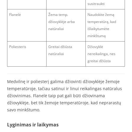
susitraukti
Flanelė
Žema temp.
Naudokite žemą
džiovyklėje arba
temperatūrą, kad
natūraliai
išlaikytumėte
minkštumą
Poliesteris
Greitai džiūsta
Džiovyklė
natūraliai
nereikalinga, nes
greitai džiūsta
Medvilnę ir poliesterį galima džiovinti džiovyklėje žemoje
temperatūroje, tačiau satinui ir linui reikalingas natūralus
džiovinimas. Flanelė taip pat gali būti džiovinama
džiovyklėje, bet tik žemoje temperatūroje, kad neprarastų
savo minkštumo.
Lyginimas ir laikymas