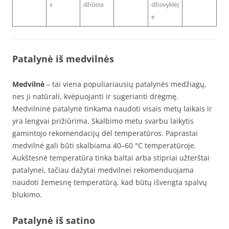
s
džiūsta
džiovyklėj
e
Patalynė iš medvilnės
Medvilnė
– tai viena populiariausių patalynės medžiagų,
nes ji natūrali, kvėpuojanti ir sugerianti drėgmę.
Medvilninė patalynė tinkama naudoti visais metų laikais ir
yra lengvai prižiūrima. Skalbimo metu svarbu laikytis
gamintojo rekomendacijų dėl temperatūros. Paprastai
medvilnė gali būti skalbiama 40–60 °C temperatūroje.
Aukštesnė temperatūra tinka baltai arba stipriai užterštai
patalynei, tačiau dažytai medvilnei rekomenduojama
naudoti žemesnę temperatūrą, kad būtų išvengta spalvų
blukimo.
Patalynė iš satino