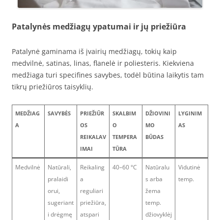
Patalynės medžiagų ypatumai ir jų priežiūra
Patalynė gaminama iš įvairių medžiagų, tokių kaip
medvilnė, satinas, linas, flanelė ir poliesteris. Kiekviena
medžiaga turi specifines savybes, todėl būtina laikytis tam
tikrų priežiūros taisyklių.
MEDŽIAG
SAVYBĖS
PRIEŽIŪR
SKALBIM
DŽIOVINI
LYGINIM
A
OS
O
MO
AS
REIKALAV
TEMPERA
BŪDAS
IMAI
TŪRA
Medvilnė
Natūrali,
Reikaling
40–60 °C
Natūralu
Vidutinė
pralaidi
a
s arba
temp.
orui,
reguliari
žema
sugeriant
priežiūra,
temp.
i drėgmę
atspari
džiovyklėj