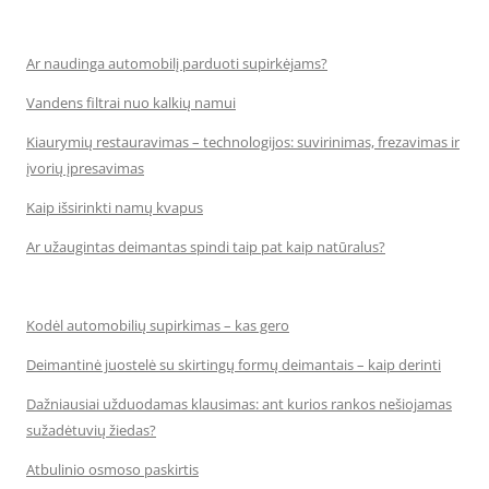
Ar naudinga automobilį parduoti supirkėjams?
Vandens filtrai nuo kalkių namui
Kiaurymių restauravimas – technologijos: suvirinimas, frezavimas ir
įvorių įpresavimas
Kaip išsirinkti namų kvapus
Ar užaugintas deimantas spindi taip pat kaip natūralus?
Kodėl automobilių supirkimas – kas gero
Deimantinė juostelė su skirtingų formų deimantais – kaip derinti
Dažniausiai užduodamas klausimas: ant kurios rankos nešiojamas
sužadėtuvių žiedas?
Atbulinio osmoso paskirtis