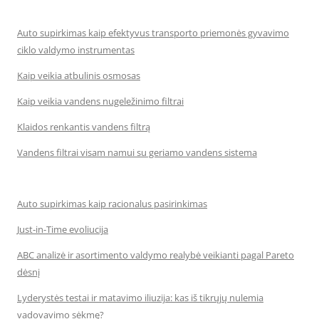
Auto supirkimas kaip efektyvus transporto priemonės gyvavimo
ciklo valdymo instrumentas
Kaip veikia atbulinis osmosas
Kaip veikia vandens nugeležinimo filtrai
Klaidos renkantis vandens filtrą
Vandens filtrai visam namui su geriamo vandens sistema
Auto supirkimas kaip racionalus pasirinkimas
Just-in-Time evoliucija
ABC analizė ir asortimento valdymo realybė veikianti pagal Pareto
dėsnį
Lyderystės testai ir matavimo iliuzija: kas iš tikrųjų nulemia
vadovavimo sėkmę?