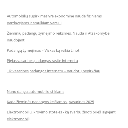
Automobilių supirkimas yra ekonominė nauda fiziniams
pardavėjams ir smulkiam verslui
Žieminių padangų žymėjimo reikšmės, Nauda ir Atsakomybė
naudojant
Padangų žymėjimas – Viskas ką reikia žinoti
Pigias vasarines padangas rasite internetu
Tik vasarinės padangos internetu – naudotų nepirkčiau
Nano danga automobilio stiklams
Kada žieminės padangos keičiamos į vasarines 2025
Elektromobilių įkrovimo stotelės - ką svarbu žinoti prieš įsigyjant
elektromobilį