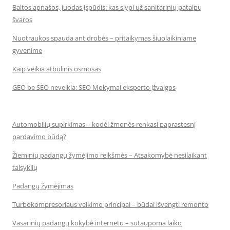
Baltos apnašos, juodas įspūdis: kas slypi už sanitarinių patalpų
švaros
Nuotraukos spauda ant drobės – pritaikymas šiuolaikiniame
gyvenime
Kaip veikia atbulinis osmosas
GEO be SEO neveikia: SEO Mokymai eksperto įžvalgos
Automobilių supirkimas – kodėl žmonės renkasi paprastesnį
pardavimo būdą?
Žieminių padangų žymėjimo reikšmės – Atsakomybė nesilaikant
taisyklių
Padangų žymėjimas
Turbokompresoriaus veikimo principai – būdai išvengti remonto
Vasarinių padangų kokybė internetu – sutaupoma laiko