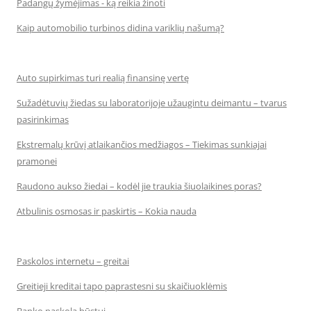
Padangų žymėjimas - ką reikia žinoti
Kaip automobilio turbinos didina variklių našumą?
Auto supirkimas turi realią finansinę vertę
Sužadėtuvių žiedas su laboratorijoje užaugintu deimantu – tvarus
pasirinkimas
Ekstremalų krūvį atlaikančios medžiagos – Tiekimas sunkiajai
pramonei
Raudono aukso žiedai – kodėl jie traukia šiuolaikines poras?
Atbulinis osmosas ir paskirtis – Kokia nauda
Paskolos internetu – greitai
Greitieji kreditai tapo paprastesni su skaičiuoklėmis