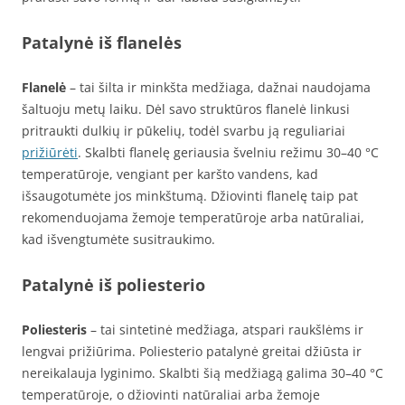
Patalynė iš flanelės
Flanelė
– tai šilta ir minkšta medžiaga, dažnai naudojama
šaltuoju metų laiku. Dėl savo struktūros flanelė linkusi
pritraukti dulkių ir pūkelių, todėl svarbu ją reguliariai
prižiūrėti
. Skalbti flanelę geriausia švelniu režimu 30–40 °C
temperatūroje, vengiant per karšto vandens, kad
išsaugotumėte jos minkštumą. Džiovinti flanelę taip pat
rekomenduojama žemoje temperatūroje arba natūraliai,
kad išvengtumėte susitraukimo.
Patalynė iš poliesterio
Poliesteris
– tai sintetinė medžiaga, atspari raukšlėms ir
lengvai prižiūrima. Poliesterio patalynė greitai džiūsta ir
nereikalauja lyginimo. Skalbti šią medžiagą galima 30–40 °C
temperatūroje, o džiovinti natūraliai arba žemoje