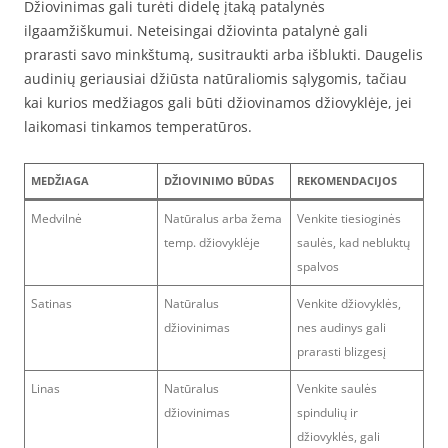
Džiovinimas gali turėti didelę įtaką patalynės
ilgaamžiškumui. Neteisingai džiovinta patalynė gali
prarasti savo minkštumą, susitraukti arba išblukti. Daugelis
audinių geriausiai džiūsta natūraliomis sąlygomis, tačiau
kai kurios medžiagos gali būti džiovinamos džiovyklėje, jei
laikomasi tinkamos temperatūros.
MEDŽIAGA
DŽIOVINIMO BŪDAS
REKOMENDACIJOS
Medvilnė
Natūralus arba žema
Venkite tiesioginės
temp. džiovyklėje
saulės, kad nebluktų
spalvos
Satinas
Natūralus
Venkite džiovyklės,
džiovinimas
nes audinys gali
prarasti blizgesį
Linas
Natūralus
Venkite saulės
džiovinimas
spindulių ir
džiovyklės, gali