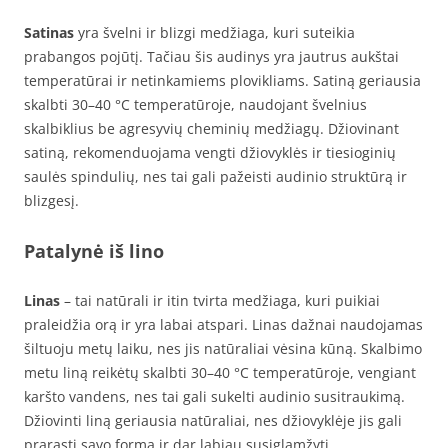
Satinas
yra švelni ir blizgi medžiaga, kuri suteikia
prabangos pojūtį. Tačiau šis audinys yra jautrus aukštai
temperatūrai ir netinkamiems plovikliams. Satiną geriausia
skalbti 30–40 °C temperatūroje, naudojant švelnius
skalbiklius be agresyvių cheminių medžiagų. Džiovinant
satiną, rekomenduojama vengti džiovyklės ir tiesioginių
saulės spindulių, nes tai gali pažeisti audinio struktūrą ir
blizgesį.
Patalynė iš lino
Linas
– tai natūrali ir itin tvirta medžiaga, kuri puikiai
praleidžia orą ir yra labai atspari. Linas dažnai naudojamas
šiltuoju metų laiku, nes jis natūraliai vėsina kūną. Skalbimo
metu liną reikėtų skalbti 30–40 °C temperatūroje, vengiant
karšto vandens, nes tai gali sukelti audinio susitraukimą.
Džiovinti liną geriausia natūraliai, nes džiovyklėje jis gali
prarasti savo formą ir dar labiau susiglamžyti.