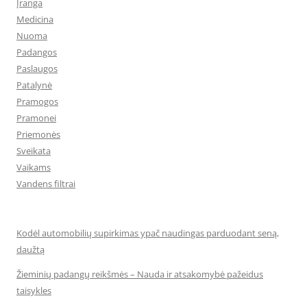
Įranga
Medicina
Nuoma
Padangos
Paslaugos
Patalynė
Pramogos
Pramonei
Priemonės
Sveikata
Vaikams
Vandens filtrai
Kodėl automobilių supirkimas ypač naudingas parduodant seną,
daužtą
Žieminių padangų reikšmės – Nauda ir atsakomybė pažeidus
taisykles