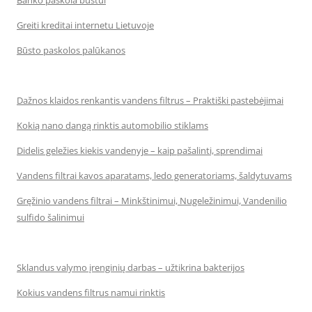
Banko paskola būstui
Greiti kreditai internetu Lietuvoje
Būsto paskolos palūkanos
Dažnos klaidos renkantis vandens filtrus – Praktiški pastebėjimai
Kokią nano dangą rinktis automobilio stiklams
Didelis geležies kiekis vandenyje – kaip pašalinti, sprendimai
Vandens filtrai kavos aparatams, ledo generatoriams, šaldytuvams
Gręžinio vandens filtrai – Minkštinimui, Nugeležinimui, Vandenilio
sulfido šalinimui
Sklandus valymo įrenginių darbas – užtikrina bakterijos
Kokius vandens filtrus namui rinktis