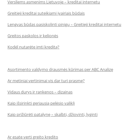
Versliems asmenims Lietuvoje – kreditai internetu
Greitieji kreditai suteikiami įvairiais būdais
Lengvas būdas pasiskolinti pinigų – Greitieji kreditai internetu
Greitos paskolos ir kelionės
Kodėl nutarėte imti kreditą?
Asortimento valdymo drausmės kūrimas per ABC Analizę
Ar metiniai vertinimai vis dar turi prasmę?
Vidaus durys ir rankenos – dizainas
Kaip išsirinkti geriausią pelėsio valiklį
Kaip prižiūrėti patalynę – skalbti, džiovinti, lyginti
Ar esate verti greito kredito