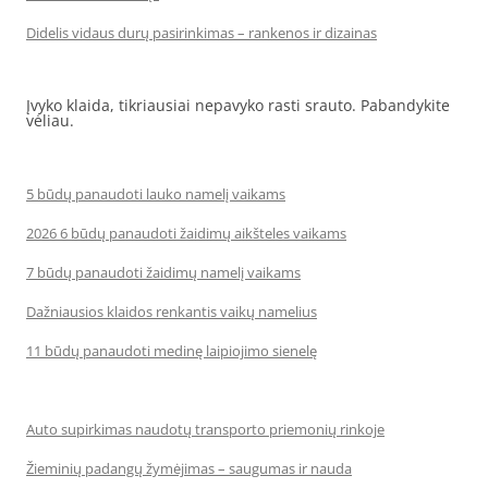
Didelis vidaus durų pasirinkimas – rankenos ir dizainas
Įvyko klaida, tikriausiai nepavyko rasti srauto. Pabandykite
vėliau.
5 būdų panaudoti lauko namelį vaikams
2026 6 būdų panaudoti žaidimų aikšteles vaikams
7 būdų panaudoti žaidimų namelį vaikams
Dažniausios klaidos renkantis vaikų namelius
11 būdų panaudoti medinę laipiojimo sienelę
Auto supirkimas naudotų transporto priemonių rinkoje
Žieminių padangų žymėjimas – saugumas ir nauda