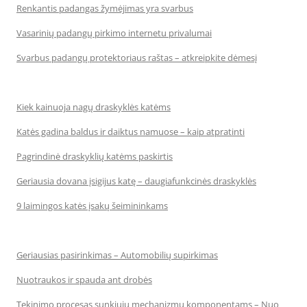
Renkantis padangas žymėjimas yra svarbus
Vasarinių padangų pirkimo internetu privalumai
Svarbus padangų protektoriaus raštas – atkreipkite dėmesį
Kiek kainuoja nagų draskyklės katėms
Katės gadina baldus ir daiktus namuose – kaip atpratinti
Pagrindinė draskyklių katėms paskirtis
Geriausia dovana įsigijus katę – daugiafunkcinės draskyklės
9 laimingos katės įsakų šeimininkams
Geriausias pasirinkimas – Automobilių supirkimas
Nuotraukos ir spauda ant drobės
Tekinimo procesas sunkiųjų mechanizmų komponentams – Nuo