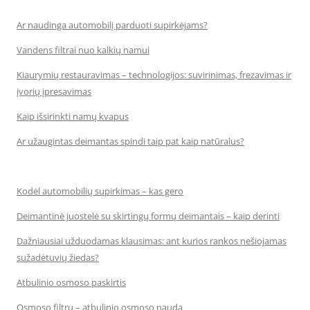
Ar naudinga automobilį parduoti supirkėjams?
Vandens filtrai nuo kalkių namui
Kiaurymių restauravimas – technologijos: suvirinimas, frezavimas ir
įvorių įpresavimas
Kaip išsirinkti namų kvapus
Ar užaugintas deimantas spindi taip pat kaip natūralus?
Kodėl automobilių supirkimas – kas gero
Deimantinė juostelė su skirtingų formų deimantais – kaip derinti
Dažniausiai užduodamas klausimas: ant kurios rankos nešiojamas
sužadėtuvių žiedas?
Atbulinio osmoso paskirtis
Osmoso filtrų – atbulinio osmoso nauda