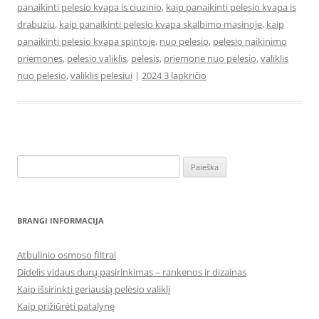
panaikinti pelesio kvapa is ciuzinio
,
kaip panaikinti pelesio kvapa is
drabuziu
,
kaip panaikinti pelesio kvapa skalbimo masinoje
,
kaip
panaikinti pelesio kvapa spintoje
,
nuo pelesio
,
pelesio naikinimo
priemones
,
pelesio valiklis
,
pelesis
,
priemone nuo pelesio
,
valiklis
nuo pelesio
,
valiklis pelesiui
|
2024 3 lapkričio
Ieškoti:
BRANGI INFORMACIJA
Atbulinio osmoso filtrai
Didelis vidaus durų pasirinkimas – rankenos ir dizainas
Kaip išsirinkti geriausią pelėsio valiklį
Kaip prižiūrėti patalynę