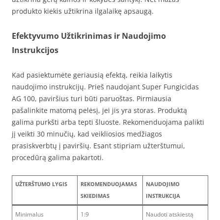
produkto kiekis užtikrina ilgalaikę apsaugą.
Efektyvumo Užtikrinimas ir Naudojimo
Instrukcijos
Kad pasiektumėte geriausią efektą, reikia laikytis
naudojimo instrukcijų. Prieš naudojant Super Fungicidas
AG 100, paviršius turi būti paruoštas. Pirmiausia
pašalinkite matomą pelėsį, jei jis yra storas. Produktą
galima purkšti arba tepti šluoste. Rekomenduojama palikti
jį veikti 30 minučių, kad veikliosios medžiagos
prasiskverbtų į paviršių. Esant stipriam užterštumui,
procedūrą galima pakartoti.
UŽTERŠTUMO LYGIS
REKOMENDUOJAMAS
NAUDOJIMO
SKIEDIMAS
INSTRUKCIJA
Minimalus
1:9
Naudoti atskiestą