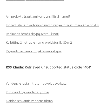
Ar į projektą traukiami vandens filtrai namui?
Individualaus ir kartoninio namo projekto skirtumai – kokį rinktis
Renkantis žemės sklypą svarbu žinoti
Ką būtina žinoti apie namų projektus iki 80 m2
Pagrindiniai namo projektavimo etapai
RSS klaida:
Retrieved unsupported status code "404"
Vandenyje rasta nitratų – pavojus sveikatai
Kuo naudingi vandens tyrimai
Klaidos renkantis vandens filtrus