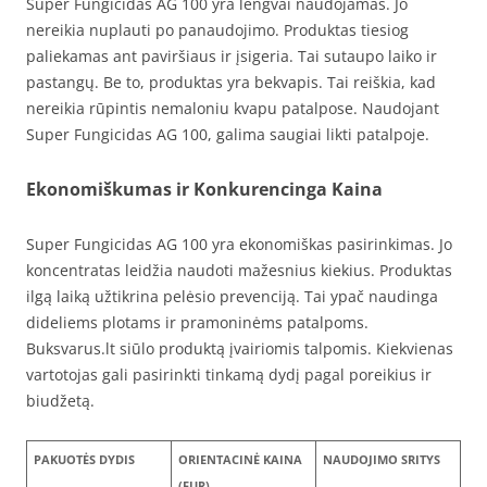
Super Fungicidas AG 100 yra lengvai naudojamas. Jo
nereikia nuplauti po panaudojimo. Produktas tiesiog
paliekamas ant paviršiaus ir įsigeria. Tai sutaupo laiko ir
pastangų. Be to, produktas yra bekvapis. Tai reiškia, kad
nereikia rūpintis nemaloniu kvapu patalpose. Naudojant
Super Fungicidas AG 100, galima saugiai likti patalpoje.
Ekonomiškumas ir Konkurencinga Kaina
Super Fungicidas AG 100 yra ekonomiškas pasirinkimas. Jo
koncentratas leidžia naudoti mažesnius kiekius. Produktas
ilgą laiką užtikrina pelėsio prevenciją. Tai ypač naudinga
dideliems plotams ir pramoninėms patalpoms.
Buksvarus.lt siūlo produktą įvairiomis talpomis. Kiekvienas
vartotojas gali pasirinkti tinkamą dydį pagal poreikius ir
biudžetą.
PAKUOTĖS DYDIS
ORIENTACINĖ KAINA
NAUDOJIMO SRITYS
(EUR)