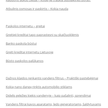
Raudono aukso žiedai – kodėl jie traukia šiuolaikines poras?
Atbulinis osmosas ir paskirtis – Kokia nauda
Paskolos internetu – greitai
Greitieji kreditai tapo paprastesni su skaičiuoklėmis
Banko paskola būstui
Greiti kreditai internetu Lietuvoje
Būsto paskolos palūkanos
Dažnos klaidos renkantis vandens filtrus – Praktiški pastebėjimai
Kokią nano dangą rinktis automobilio stiklams
Didelis geležies kiekis vandenyje – kaip pašalinti, sprendimai
Vandens filtrai kavos aparatams, ledo generatoriams, šaldytuvams