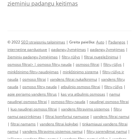
zieminiu padangu keitimas
© 2022
SEO straipsniu talpinimas
| Greita paieška:
Auto
|
Padangos
|
internetine parduotuve
|
padangų žymėjimas
|
padangų žymėjimas
|
žieminių padangų žymėjimas
|
filtrų rūšys
|
filtrai nugeležinimui
|
osmoso filtrai> |
osmoso filtrų nauda
|
osmoso filtrai
|
filtrų rūšys
|
minkštinimo filtrų naudojimas
|
minkštinimo sistema
|
filtrų rūšys ir
nauda
|
osmoso filtrai
|
vandens filtrai nukalkinimui
|
vandens filtrų
nauda
|
osmoso filtrų nauda
|
atbulinio osmoso filtrai
|
filtrų rūšys
|
apie geriamo vandens filtrus
|
kas yra atbulinis osmosas
|
namui
naudingi osmoso filtrai
|
osmoso filtrų nauda
|
naudingi osmoso filtrai
|
kuo naudingi osmoso filtrai
|
vandens filtravimo sistemos
|
filtrų
namui pasirinkimas
|
filtrai komfortui namuose
|
vandens filtrai namui
|
filtrai namams
|
vandens filtrai kokybei
|
tinkamiausi vandens filtrai
namui
|
vandens filtravimo sistemos namui
|
filtrų sprendimai namui
|
ieškome vandens filtrų namui
|
vandens filtrų namui rūšys
|
vandens