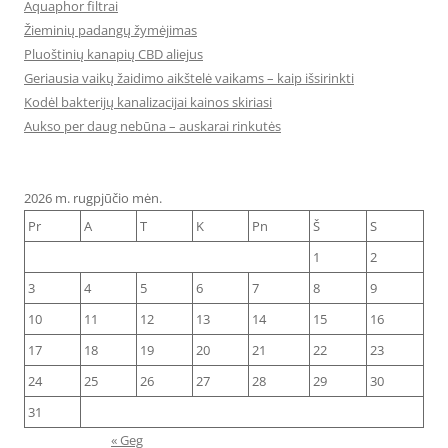
Aquaphor filtrai
Žieminių padangų žymėjimas
Pluoštinių kanapių CBD aliejus
Geriausia vaikų žaidimo aikštelė vaikams – kaip išsirinkti
Kodėl bakterijų kanalizacijai kainos skiriasi
Aukso per daug nebūna – auskarai rinkutės
2026 m. rugpjūčio mėn.
Pr
A
T
K
Pn
Š
S
1
2
3
4
5
6
7
8
9
10
11
12
13
14
15
16
17
18
19
20
21
22
23
24
25
26
27
28
29
30
31
« Geg