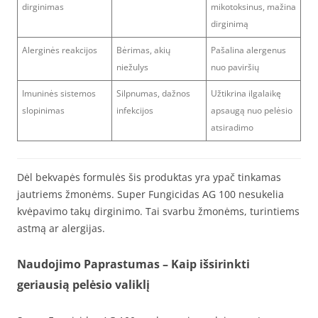
dirginimas
mikotoksinus, mažina
dirginimą
Alerginės reakcijos
Bėrimas, akių
Pašalina alergenus
niežulys
nuo paviršių
Imuninės sistemos
Silpnumas, dažnos
Užtikrina ilgalaikę
slopinimas
infekcijos
apsaugą nuo pelėsio
atsiradimo
Dėl bekvapės formulės šis produktas yra ypač tinkamas
jautriems žmonėms. Super Fungicidas AG 100 nesukelia
kvėpavimo takų dirginimo. Tai svarbu žmonėms, turintiems
astmą ar alergijas.
Naudojimo Paprastumas – Kaip išsirinkti
geriausią pelėsio valiklį