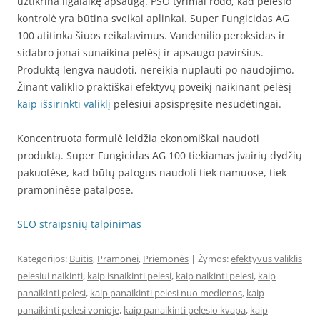
užtikrina ilgalaikę apsaugą. PSO tyrimai rodo, kad pelėsio
kontrolė yra būtina sveikai aplinkai. Super Fungicidas AG
100 atitinka šiuos reikalavimus. Vandenilio peroksidas ir
sidabro jonai sunaikina pelėsį ir apsaugo paviršius.
Produktą lengva naudoti, nereikia nuplauti po naudojimo.
Žinant valiklio praktiškai efektyvų poveikį naikinant pelėsį
kaip išsirinkti valiklį
pelėsiui apsispręsite nesudėtingai.
Koncentruota formulė leidžia ekonomiškai naudoti
produktą. Super Fungicidas AG 100 tiekiamas įvairių dydžių
pakuotėse, kad būtų patogus naudoti tiek namuose, tiek
pramoninėse patalpose.
SEO straipsnių talpinimas
Kategorijos:
Buitis
,
Pramonei
,
Priemonės
| Žymos:
efektyvus valiklis
pelesiui naikinti
,
kaip isnaikinti pelesi
,
kaip naikinti pelesi
,
kaip
panaikinti pelesi
,
kaip panaikinti pelesi nuo medienos
,
kaip
panaikinti pelesi vonioje
,
kaip panaikinti pelesio kvapa
,
kaip