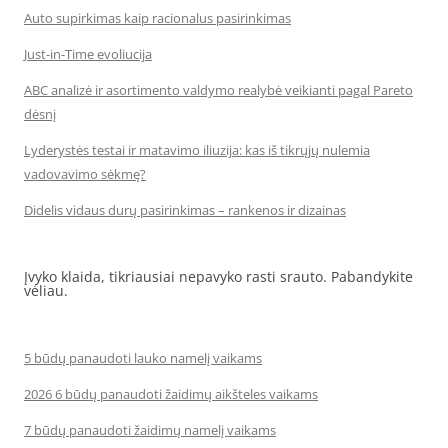
Auto supirkimas kaip racionalus pasirinkimas
Just-in-Time evoliucija
ABC analizė ir asortimento valdymo realybė veikianti pagal Pareto
dėsnį
Lyderystės testai ir matavimo iliuzija: kas iš tikrųjų nulemia
vadovavimo sėkmę?
Didelis vidaus durų pasirinkimas – rankenos ir dizainas
Įvyko klaida, tikriausiai nepavyko rasti srauto. Pabandykite
vėliau.
5 būdų panaudoti lauko namelį vaikams
2026 6 būdų panaudoti žaidimų aikšteles vaikams
7 būdų panaudoti žaidimų namelį vaikams