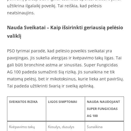
užtikrina ilgalaikį poveikį. Tai reiškia, kad pelėsis
neatsinaujins.
Nauda Sveikatai – Kaip išsirinkti geriausią pelėsio
valiklį
PSO tyrimai parodė, kad pelėsio poveikis sveikatai yra
pavojingas. Jis sukelia alergijas ir kvėpavimo takų ligas. Tai
gali būti bronchinė astma ar sinusitas. Super Fungicidas
AG 100 padeda sumažinti šią riziką. Jis sunaikina ne tik
matomą pelėsį, bet ir mikotoksinus, kurie lieka ant paviršių.
Tai padeda užtikrinti švarią ir sveiką aplinką.
SVEIKATOS RIZIKA
LIGOS SIMPTOMAI
NAUDA NAUDOJANT
SUPER FUNGICIDAS
AG 100
Kvėpavimo takų
Kosulys, dusulys
Sunaikina