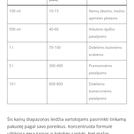
100 ml
10-15
Namų ūkiams, mažos
apimties plotams
500 ml
40-60
Vidutinio dydžio
patalpoms
1 l
70-100
Didelėms buitinėms
erdvėms
5 l
300-400
Pramoninėms
patalpoms
10 l
600-800
Didelėms
komercinėms
patalpoms
Šis kainų diapazonas leidžia vartotojams pasirinkti tinkamą
pakuotę pagal savo poreikius. Koncentruota formulė
užtikrina gerą kainos ir kokybės santykį. Net mažas