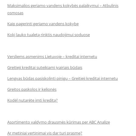
Maksimalios geriamo vandens kokybės palaikymui – Atbulinis
osmosas
Kaip pagerinti geriamo vandens kokybę
Kokį lauko tualetą rinktis naudojimui soduose
Versliems asmenims Lietuvoje – kreditai internetu
Greitieji kreditai suteikiami įvairiais būdais
Lengvas būdas pasiskolinti pinigų – Greitieji kreditai internetu
Greitos paskolos ir kelionės
Kodėl nutarėte imti kreditą?
Asortimento valdymo drausmės kūrimas per ABC Analizę
Ar metiniai vertinimai vis dar turi prasmę?