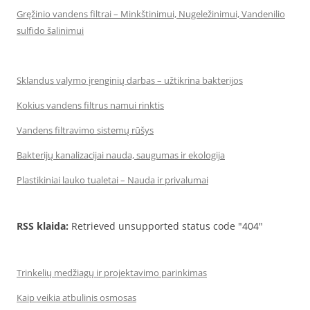
Gręžinio vandens filtrai – Minkštinimui, Nugeležinimui, Vandenilio
sulfido šalinimui
Sklandus valymo įrenginių darbas – užtikrina bakterijos
Kokius vandens filtrus namui rinktis
Vandens filtravimo sistemų rūšys
Bakterijų kanalizacijai nauda, saugumas ir ekologija
Plastikiniai lauko tualetai – Nauda ir privalumai
RSS klaida:
Retrieved unsupported status code "404"
Trinkelių medžiagų ir projektavimo parinkimas
Kaip veikia atbulinis osmosas