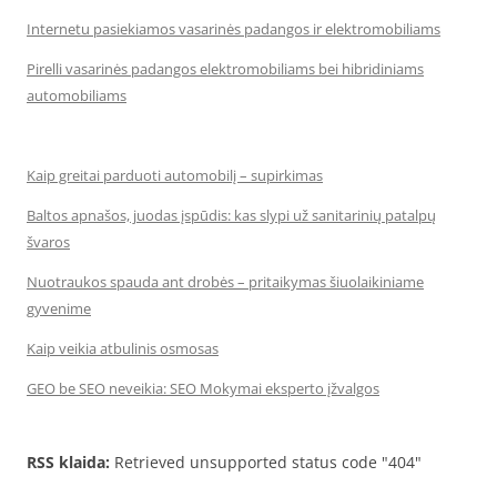
Internetu pasiekiamos vasarinės padangos ir elektromobiliams
Pirelli vasarinės padangos elektromobiliams bei hibridiniams
automobiliams
Kaip greitai parduoti automobilį – supirkimas
Baltos apnašos, juodas įspūdis: kas slypi už sanitarinių patalpų
švaros
Nuotraukos spauda ant drobės – pritaikymas šiuolaikiniame
gyvenime
Kaip veikia atbulinis osmosas
GEO be SEO neveikia: SEO Mokymai eksperto įžvalgos
RSS klaida:
Retrieved unsupported status code "404"