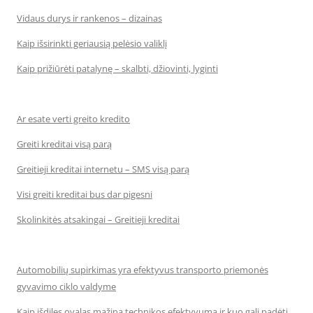
Vidaus durys ir rankenos – dizainas
Kaip išsirinkti geriausią pelėsio valiklį
Kaip prižiūrėti patalynę – skalbti, džiovinti, lyginti
Ar esate verti greito kredito
Greiti kreditai visą parą
Greitieji kreditai internetu – SMS visą parą
Visi greiti kreditai bus dar pigesni
Skolinkitės atsakingai – Greitieji kreditai
Automobilių supirkimas yra efektyvus transporto priemonės
gyvavimo ciklo valdyme
Kaip išdilęs ovalas mažina technikos efektyvumą ir kuo gali padėti