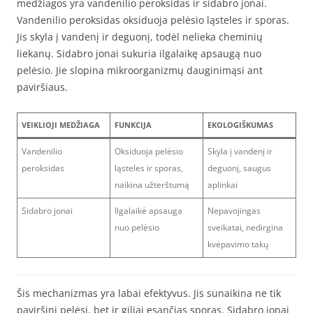
medžiagos yra vandenilio peroksidas ir sidabro jonai.
Vandenilio peroksidas oksiduoja pelėsio ląsteles ir sporas.
Jis skyla į vandenį ir deguonį, todėl nelieka cheminių
liekanų. Sidabro jonai sukuria ilgalaikę apsaugą nuo
pelėsio. Jie slopina mikroorganizmų dauginimąsi ant
paviršiaus.
VEIKLIOJI MEDŽIAGA
FUNKCIJA
EKOLOGIŠKUMAS
Vandenilio
Oksiduoja pelėsio
Skyla į vandenį ir
peroksidas
ląsteles ir sporas,
deguonį, saugus
naikina užterštumą
aplinkai
Sidabro jonai
Ilgalaikė apsauga
Nepavojingas
nuo pelėsio
sveikatai, nedirgina
kvėpavimo takų
Šis mechanizmas yra labai efektyvus. Jis sunaikina ne tik
paviršinį pelėsį, bet ir giliai esančias sporas. Sidabro jonai