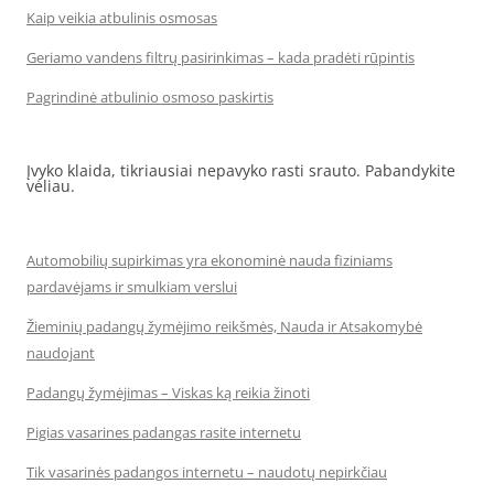
Kaip veikia atbulinis osmosas
Geriamo vandens filtrų pasirinkimas – kada pradėti rūpintis
Pagrindinė atbulinio osmoso paskirtis
Įvyko klaida, tikriausiai nepavyko rasti srauto. Pabandykite
vėliau.
Automobilių supirkimas yra ekonominė nauda fiziniams
pardavėjams ir smulkiam verslui
Žieminių padangų žymėjimo reikšmės, Nauda ir Atsakomybė
naudojant
Padangų žymėjimas – Viskas ką reikia žinoti
Pigias vasarines padangas rasite internetu
Tik vasarinės padangos internetu – naudotų nepirkčiau