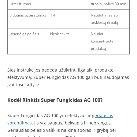
užterštumas
tirpalą, palikti 30 min
Vidutinis užterštumas
1:4
Naudoti mažiau
atskiestą tirpalą
Įsisenėjęs pelėsis
Neskieskite
Naudoti
koncentruotą
produktą
Šios instrukcijos padeda užtikrinti ilgalaikį produkto
efektyvumą. Super Fungicidas AG 100 gali būti naudojamas
įvairiose srityse.
Kodėl Rinktis Super Fungicidas AG 100?
Super Fungicidas AG 100 yra efektyvus ir
geriausias
sprendimas
. Jis yra saugus, bekvapis ir nebrangus.
Geriausias pelėsio valiklis naikina sporas ir grybą bei