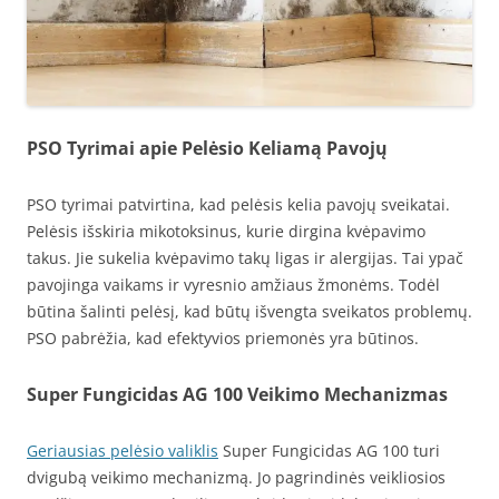
PSO Tyrimai apie Pelėsio Keliamą Pavojų
PSO tyrimai patvirtina, kad pelėsis kelia pavojų sveikatai.
Pelėsis išskiria mikotoksinus, kurie dirgina kvėpavimo
takus. Jie sukelia kvėpavimo takų ligas ir alergijas. Tai ypač
pavojinga vaikams ir vyresnio amžiaus žmonėms. Todėl
būtina šalinti pelėsį, kad būtų išvengta sveikatos problemų.
PSO pabrėžia, kad efektyvios priemonės yra būtinos.
Super Fungicidas AG 100 Veikimo Mechanizmas
Geriausias pelėsio valiklis
Super Fungicidas AG 100 turi
dvigubą veikimo mechanizmą. Jo pagrindinės veikliosios