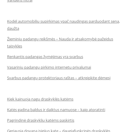
Vandens filtrai
Kodėl automobilių supirkimas ypač naudingas parduodant seną,
daužtą
Žieminių padangų reikšmės – Nauda ir atsakomybė pažeidus
taisykles
Renkantis padangas žymėjimas yra svarbus
Vasarinių padangų pirkimo internetu privalumai
Svarbus padangų protektoriaus raštas – atkreipkite dėmesį
Kiek kainuoja nagų draskyklės katėms
Katės gadina baldus ir daiktus namuose – kaip atpratinti
Pagrindinė draskyklių katėms paskirtis
Geriausia dovana įsigijus katę – daugiafunkcinės draskyklės