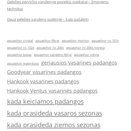
Geležies perviršio vandenyje poveikis sveikatai – žmonėms,
technikai
Daug geležies vandens sudėtyje – kaip pašalinti
aquaphor crystal
aquaphor filtrai
aquaphor morion
aquaphor ro 101s
aquaphor ro 102s
aquaphor ro 206s
aquaphor ro 206s horeca
aquaphor topaz
aquaphor vandens filtrai
aquaphor viking
geriausios vasarines padangos
aquaphor waterboss
Goodyear vasarines padangos
Hankook vasarines padangos
Hankook Ventus vasarinės padangos
kada keiciamos padangos
kada prasideda vasaros sezonas
kada prasideda ziemos sezonas