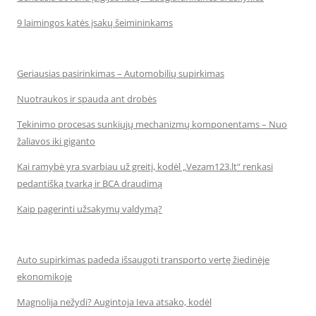
9 laimingos katės įsakų šeimininkams
Geriausias pasirinkimas – Automobilių supirkimas
Nuotraukos ir spauda ant drobės
Tekinimo procesas sunkiųjų mechanizmų komponentams – Nuo
žaliavos iki giganto
Kai ramybė yra svarbiau už greitį, kodėl „Vezam123.lt“ renkasi
pedantišką tvarką ir BCA draudimą
Kaip pagerinti užsakymų valdymą?
Auto supirkimas padeda išsaugoti transporto vertę žiedinėje
ekonomikoje
Magnolija nežydi? Augintoja Ieva atsako, kodėl