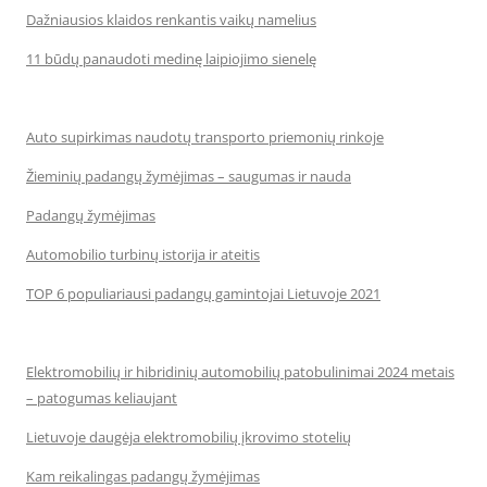
Dažniausios klaidos renkantis vaikų namelius
11 būdų panaudoti medinę laipiojimo sienelę
Auto supirkimas naudotų transporto priemonių rinkoje
Žieminių padangų žymėjimas – saugumas ir nauda
Padangų žymėjimas
Automobilio turbinų istorija ir ateitis
TOP 6 populiariausi padangų gamintojai Lietuvoje 2021
Elektromobilių ir hibridinių automobilių patobulinimai 2024 metais
– patogumas keliaujant
Lietuvoje daugėja elektromobilių įkrovimo stotelių
Kam reikalingas padangų žymėjimas