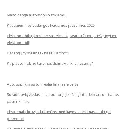
Nano danga automobilio stiklams
Kada žieminės padangos keičiamos į vasarines 2025
Elektromobilių įkrovimo stotelės - ką svarbu žinoti prieš įsigyjant
elektromobilį
Padangų žymėjimas - ką reikia žinoti
Kaip automobilio turbinos didina variklių našumą?
Auto supirkimas turi realią finansinę vertę
Sužadėtuvių žiedas su laboratorijoje užaugintu deimantu – tvarus
pasirinkimas
Ekstremalų krūvį atlaikančios medžiagos – Tiekimas sunkiajai
pramonei