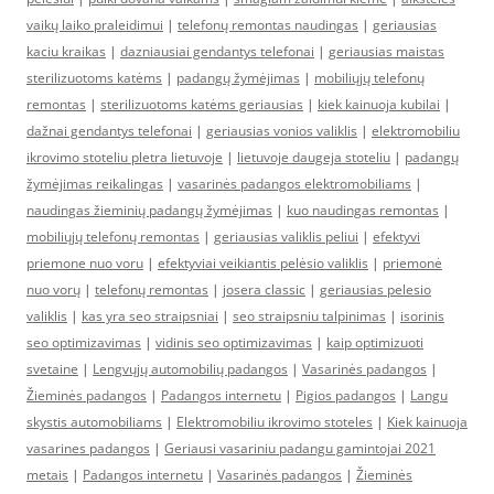
vaikų laiko praleidimui
|
telefonų remontas naudingas
|
geriausias
kaciu kraikas
|
dazniausiai gendantys telefonai
|
geriausias maistas
sterilizuotoms katėms
|
padangų žymėjimas
|
mobiliųjų telefonų
remontas
|
sterilizuotoms katėms geriausias
|
kiek kainuoja kubilai
|
dažnai gendantys telefonai
|
geriausias vonios valiklis
|
elektromobiliu
ikrovimo stoteliu pletra lietuvoje
|
lietuvoje daugeja stoteliu
|
padangų
žymėjimas reikalingas
|
vasarinės padangos elektromobiliams
|
naudingas žieminių padangų žymėjimas
|
kuo naudingas remontas
|
mobiliųjų telefonų remontas
|
geriausias valiklis peliui
|
efektyvi
priemone nuo voru
|
efektyviai veikiantis pelėsio valiklis
|
priemonė
nuo vorų
|
telefonų remontas
|
josera classic
|
geriausias pelesio
valiklis
|
kas yra seo straipsniai
|
seo straipsniu talpinimas
|
isorinis
seo optimizavimas
|
vidinis seo optimizavimas
|
kaip optimizuoti
svetaine
|
Lengvųjų automobilių padangos
|
Vasarinės padangos
|
Žieminės padangos
|
Padangos internetu
|
Pigios padangos
|
Langu
skystis automobiliams
|
Elektromobiliu ikrovimo stoteles
|
Kiek kainuoja
vasarines padangos
|
Geriausi vasariniu padangu gamintojai 2021
metais
|
Padangos internetu
|
Vasarinės padangos
|
Žieminės