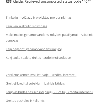
RSS klaida:
Retrieved unsupported status code "404"
Trinkelių medžiagų ir projektavimo parinkimas
Kaip veikia atbulinis osmosas
Maksimalios geriamo vandens kokybės palaikymui – Atbulinis
osmosas
Kaip pagerinti geriamo vandens kokybę
Kokį lauko tualetą rinktis naudojimui soduose
Versliems asmenims Lietuvoje – kreditai internetu
Greitieji kreditai suteikiami įvairiais būdais
Lengvas būdas pasiskolinti pinigų – Greitieji kreditai internetu
Greitos paskolos ir kelionės