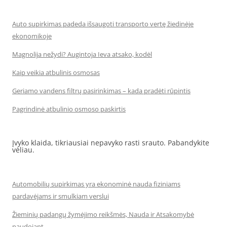
Auto supirkimas padeda išsaugoti transporto vertę žiedinėje
ekonomikoje
Magnolija nežydi? Augintoja Ieva atsako, kodėl
Kaip veikia atbulinis osmosas
Geriamo vandens filtrų pasirinkimas – kada pradėti rūpintis
Pagrindinė atbulinio osmoso paskirtis
Įvyko klaida, tikriausiai nepavyko rasti srauto. Pabandykite
vėliau.
Automobilių supirkimas yra ekonominė nauda fiziniams
pardavėjams ir smulkiam verslui
Žieminių padangų žymėjimo reikšmės, Nauda ir Atsakomybė
naudojant