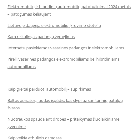
Elektromobilių ir hibridinių automobilių patobulinimai 2024 metais
– patogumas keliaujant
Lietuvoje daugėja elektromobilių įkrovimo stotelių
Kam reikalingas padangų žymėjimas
Internetu pasiekiamos vasarinės padangos ir elektromobiliams
Pirelli vasarinės padangos elektromobiliams bei hibridiniams
automobiliams
Kaip greitai parduoti automobilį – supirkimas
Baltos apnašos, juodas įspūdis: kas slypi už sanitarinių patalpų
švaros
Nuotraukos spauda ant drobės – pritaikymas šiuolaikiniame
gyvenime
Kaip veikia atbulinis osmosas