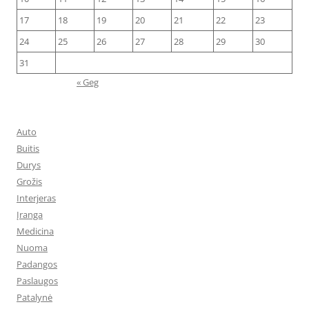
17
18
19
20
21
22
23
24
25
26
27
28
29
30
31
« Geg
Auto
Buitis
Durys
Grožis
Interjeras
Įranga
Medicina
Nuoma
Padangos
Paslaugos
Patalynė