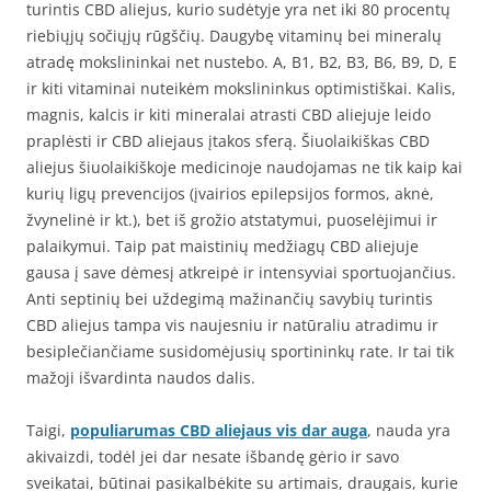
turintis CBD aliejus, kurio sudėtyje yra net iki 80 procentų
riebiųjų sočiųjų rūgščių. Daugybę vitaminų bei mineralų
atradę mokslininkai net nustebo. A, B1, B2, B3, B6, B9, D, E
ir kiti vitaminai nuteikėm mokslininkus optimistiškai. Kalis,
magnis, kalcis ir kiti mineralai atrasti CBD aliejuje leido
praplėsti ir CBD aliejaus įtakos sferą. Šiuolaikiškas CBD
aliejus šiuolaikiškoje medicinoje naudojamas ne tik kaip kai
kurių ligų prevencijos (įvairios epilepsijos formos, aknė,
žvynelinė ir kt.), bet iš grožio atstatymui, puoselėjimui ir
palaikymui. Taip pat maistinių medžiagų CBD aliejuje
gausa į save dėmesį atkreipė ir intensyviai sportuojančius.
Anti septinių bei uždegimą mažinančių savybių turintis
CBD aliejus tampa vis naujesniu ir natūraliu atradimu ir
besiplečiančiame susidomėjusių sportininkų rate. Ir tai tik
mažoji išvardinta naudos dalis.
Taigi,
populiarumas CBD aliejaus vis dar auga
, nauda yra
akivaizdi, todėl jei dar nesate išbandę gėrio ir savo
sveikatai, būtinai pasikalbėkite su artimais, draugais, kurie