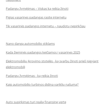
Padangų žymėjimas – Viskas ką reikia žinoti
Pigias vasarines padangas rasite internetu
Tik vasarinės padangos internetu – naudotų nepirkčiau
Nano danga automobilio stiklams
Kada žieminės padangos keičiamos į vasarines 2025
Elektromobilių įkrovimo stotelės - ką svarbu žinoti prieš įsigyjant
elektromobilį
Padangų žymėjimas - ką reikia žinoti
Kaip automobilio turbinos didina variklių našumą?
Auto supirkimas turi realią finansinę vertę