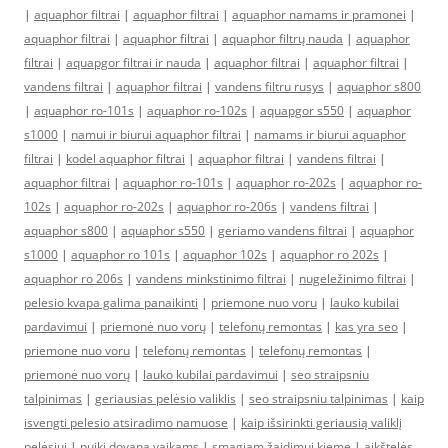
|
aquaphor filtrai
|
aquaphor filtrai
|
aquaphor namams ir pramonei
|
aquaphor filtrai
|
aquaphor filtrai
|
aquaphor filtrų nauda
|
aquaphor
filtrai
|
aquapgor filtrai ir nauda
|
aquaphor filtrai
|
aquaphor filtrai
|
vandens filtrai
|
aquaphor filtrai
|
vandens filtru rusys
|
aquaphor s800
|
aquaphor ro-101s
|
aquaphor ro-102s
|
aquapgor s550
|
aquaphor
s1000
|
namui ir biurui aquaphor filtrai
|
namams ir biurui aquaphor
filtrai
|
kodel aquaphor filtrai
|
aquaphor filtrai
|
vandens filtrai
|
aquaphor filtrai
|
aquaphor ro-101s
|
aquaphor ro-202s
|
aquaphor ro-
102s
|
aquaphor ro-202s
|
aquaphor ro-206s
|
vandens filtrai
|
aquaphor s800
|
aquaphor s550
|
geriamo vandens filtrai
|
aquaphor
s1000
|
aquaphor ro 101s
|
aquaphor 102s
|
aquaphor ro 202s
|
aquaphor ro 206s
|
vandens minkstinimo filtrai
|
nugeležinimo filtrai
|
pelesio kvapa galima panaikinti
|
priemone nuo voru
|
lauko kubilai
pardavimui
|
priemonė nuo vorų
|
telefonų remontas
|
kas yra seo
|
priemone nuo voru
|
telefonų remontas
|
telefonų remontas
|
priemonė nuo vorų
|
lauko kubilai pardavimui
|
seo straipsniu
talpinimas
|
geriausias pelėsio valiklis
|
seo straipsniu talpinimas
|
kaip
isvengti pelesio atsiradimo namuose
|
kaip išsirinkti geriausią valiklį
pelėsiui
|
puiki dovana vaikams
|
smagiam žaidimui kieme
|
aikštelės