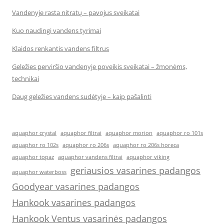
Vandenyje rasta nitratų – pavojus sveikatai
Kuo naudingi vandens tyrimai
Klaidos renkantis vandens filtrus
Geležies perviršio vandenyje poveikis sveikatai – žmonėms,
technikai
Daug geležies vandens sudėtyje – kaip pašalinti
aquaphor crystal
aquaphor filtrai
aquaphor morion
aquaphor ro 101s
aquaphor ro 102s
aquaphor ro 206s
aquaphor ro 206s horeca
aquaphor topaz
aquaphor vandens filtrai
aquaphor viking
geriausios vasarines padangos
aquaphor waterboss
Goodyear vasarines padangos
Hankook vasarines padangos
Hankook Ventus vasarinės padangos