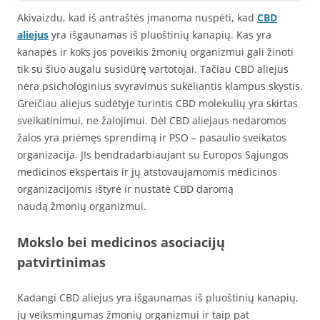
Akivaizdu, kad iš antraštės įmanoma nuspėti, kad
CBD
aliejus
yra išgaunamas iš pluoštinių kanapių. Kas yra
kanapės ir koks jos poveikis žmonių organizmui gali žinoti
tik su šiuo augalu susidūrę vartotojai. Tačiau CBD aliejus
nėra psichologinius svyravimus sukeliantis klampus skystis.
Greičiau aliejus sudėtyje turintis CBD molekulių yra skirtas
sveikatinimui, ne žalojimui. Dėl CBD aliejaus nedaromos
žalos yra priėmęs sprendimą ir PSO – pasaulio sveikatos
organizacija. JIs bendradarbiaujant su Europos Sąjungos
medicinos ekspertais ir jų atstovaujamomis medicinos
organizacijomis ištyrė ir nustatė CBD daromą
naudą žmonių organizmui.
Mokslo bei medicinos asociacijų
patvirtinimas
Kadangi CBD aliejus yra išgaunamas iš pluoštinių kanapių,
jų veiksmingumas žmonių organizmui ir taip pat