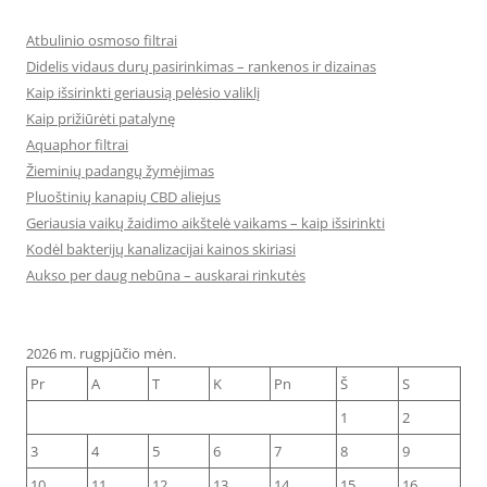
Atbulinio osmoso filtrai
Didelis vidaus durų pasirinkimas – rankenos ir dizainas
Kaip išsirinkti geriausią pelėsio valiklį
Kaip prižiūrėti patalynę
Aquaphor filtrai
Žieminių padangų žymėjimas
Pluoštinių kanapių CBD aliejus
Geriausia vaikų žaidimo aikštelė vaikams – kaip išsirinkti
Kodėl bakterijų kanalizacijai kainos skiriasi
Aukso per daug nebūna – auskarai rinkutės
2026 m. rugpjūčio mėn.
Pr
A
T
K
Pn
Š
S
1
2
3
4
5
6
7
8
9
10
11
12
13
14
15
16