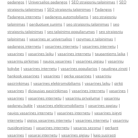
padangos
|
Universalios padangos
|
SEO straipsniu talpinimas
|
SEO
straipsniu talpinimas
|
SEO straipsniu talpinimas
|
Padangos
|
Padangos internetu
|
padangos automobiliams
|
seo straipsniu
talpinimas
|
parduotuve sunims
|
seo straipsniu talpinimas
|
seo
straipsniu talpinimas
|
seo talpinimo populiarumas
|
seo straipsniu
talpinimas
|
vasarines ar universalios
|
rasymas ir talpinimas
|
padangos internetu
|
vasarines internetu
|
vasarines internetu
|
vasarines
|
vasarines laiku
|
vasarines internetu
|
taupantiems laika
|
vasariniu pirkimas
|
naujos vasarines
|
vasarines pigiau
|
vasariniu
kokybe
|
vasarines internetu
|
vasarines populiarios
|
naudinga zinoti
|
hankook vasarines
|
vasarines
|
perka vasarines
|
vasariniu
pasirinkimas
|
vasarines elektromobiliams
|
vasarines laiku
|
pirkti
vasarines
|
diziausias pasirinkimas
|
vasarines internetu
|
vasarines
|
vasarines
|
vasarines internetu
|
vasariniu privalumai
|
vasariniu
padangu bukle
|
vasarines elektromobiliams
|
vasarines pagiau
|
naujos vasarines internetu
|
vasarines internetu
|
vasarines isigyti
internetu
|
pigios vasarines internetu
|
vasarines internetu
|
vasariniu
nusidevejimas
|
vasarines internetu
|
vasaros sezonui
|
perkant
vasarines
|
vasarai internetu
|
vasarines pigiau
|
kaip susirasti