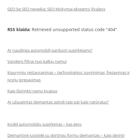
GEO be SEO neveikia: SEO Mokymai eksperto įžvalgos
RSS klaida:
Retrieved unsupported status code "404"
Ar naudinga automobilį parduoti supirkėjams?
Vandens filtrai nuo kalkių namui
Kiaurymių restauravimas – technologijos: suvirinimas, frezavimas ir
įvorių įpresavimas
Kaip išsirinkti namų kvapus
Ar užaugintas deimantas spindi taip pat kaip natūralus?
Kodėl automobilių supirkimas – kas gero
Deimantinė juostelė su skirtingų formų deimantais – kaip derinti