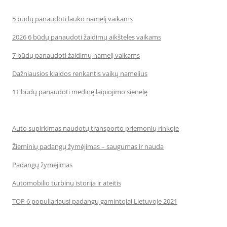
5 būdų panaudoti lauko namelį vaikams
2026 6 būdų panaudoti žaidimų aikšteles vaikams
7 būdų panaudoti žaidimų namelį vaikams
Dažniausios klaidos renkantis vaikų namelius
11 būdų panaudoti medinę laipiojimo sienelę
Auto supirkimas naudotų transporto priemonių rinkoje
Žieminių padangų žymėjimas – saugumas ir nauda
Padangų žymėjimas
Automobilio turbinų istorija ir ateitis
TOP 6 populiariausi padangų gamintojai Lietuvoje 2021