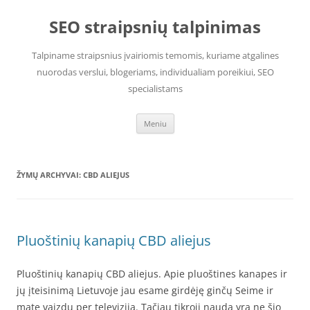
Pereiti
prie
SEO straipsnių talpinimas
turinio
Talpiname straipsnius įvairiomis temomis, kuriame atgalines
nuorodas verslui, blogeriams, individualiam poreikiui, SEO
specialistams
Meniu
ŽYMŲ ARCHYVAI:
CBD ALIEJUS
Pluoštinių kanapių CBD aliejus
Pluoštinių kanapių CBD aliejus. Apie pluoštines kanapes ir
jų įteisinimą Lietuvoje jau esame girdėję ginčų Seime ir
matę vaizdų per televiziją. Tačiau tikroji nauda yra ne šio