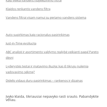
Kaip veikia vandens nugeležinimo filtrai
Klaidos renkantis vandens filtrą
Vandens filtrai visam namui su geriamo vandens sistema
Auto supirkimas kaip racionalus pasirinkimas
Just-in-Time evoliucija
ABC analizė ir asortimento valdymo realybė veikianti pagal Pareto
dėsnį
Lyderystės testai ir matavimo iliuzija: kas iš tikrųjų nulemia
vadovavimo sėkmę?
Didelis vidaus durų pasirinkimas – rankenos ir dizainas
Įvyko klaida, tikriausiai nepavyko rasti srauto. Pabandykite
vėliau.