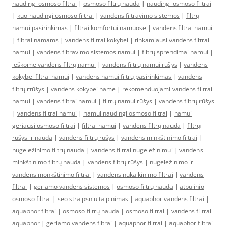
naudingi osmoso filtrai
|
osmoso filtrų nauda
|
naudingi osmoso filtrai
|
kuo naudingi osmoso filtrai
|
vandens filtravimo sistemos
|
filtrų
namui pasirinkimas
|
filtrai komfortui namuose
|
vandens filtrai namui
|
filtrai namams
|
vandens filtrai kokybei
|
tinkamiausi vandens filtrai
namui
|
vandens filtravimo sistemos namui
|
filtrų sprendimai namui
|
ieškome vandens filtrų namui
|
vandens filtrų namui rūšys
|
vandens
kokybei filtrai namui
|
vandens namui filtrų pasirinkimas
|
vandens
filtrų rtūšys
|
vandens kokybei name
|
rekomenduojami vandens filtrai
namui
|
vandens filtrai namui
|
filtrų namui rūšys
|
vandens filtrų rūšys
|
vandens filtrai namui
|
namui naudingi osmoso filtrai
|
namui
geriausi osmoso filtrai
|
filtrai namui
|
vandens filtrų nauda
|
filtrų
rūšys ir nauda
|
vandens filtrų rūšys
|
vandens minkštinimo filtrai
|
nugeležinimo filtrų nauda
|
vandens filtrai nugeležinimui
|
vandens
minkštinimo filtrų nauda
|
vandens filtrų rūšys
|
nugeležinimo ir
vandens monkštinimo filtrai
|
vandens nukalkinimo filtrai
|
vandens
filtrai
|
geriamo vandens sistemos
|
osmoso filtrų nauda
|
atbulinio
osmoso filtrai
|
seo straipsniu talpinimas
|
aquaphor vandens filtrai
|
aquaphor filtrai
|
osmoso filtrų nauda
|
osmoso filtrai
|
vandens filtrai
aquaphor
|
geriamo vandens filtrai
|
aquaphor filtrai
|
aquaphor filtrai