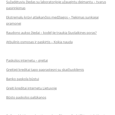
Sužadėtuvių žiedas su laboratorijoje užaugintu deimantu – tvarus
pasirinkimas
Ekstremalų krūvį atlaikančios medžiagos – Tiekimas sunkiajai
pramonei
Raudono aukso žiedai – kodėl jie traukia šiuolaikines poras?
Atbulinis osmosas ir paskirtis – Kokia nauda
Paskolos internetu – greitai
Greitieji kreditai tapo paprastesni su skaičiuoklėmis
Banko paskola būstui
Greiti kreditai internetu Lietuvoje
Būsto paskolos palūkanos