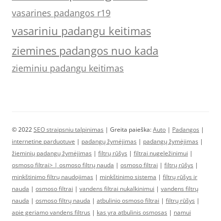
vasarines padangos r19
vasariniu padangu keitimas
ziemines padangos nuo kada
zieminiu padangu keitimas
© 2022
SEO straipsniu talpinimas
| Greita paieška:
Auto
|
Padangos
|
internetine parduotuve
|
padangų žymėjimas
|
padangų žymėjimas
|
žieminių padangų žymėjimas
|
filtrų rūšys
|
filtrai nugeležinimui
|
osmoso filtrai> |
osmoso filtrų nauda
|
osmoso filtrai
|
filtrų rūšys
|
minkštinimo filtrų naudojimas
|
minkštinimo sistema
|
filtrų rūšys ir
nauda
|
osmoso filtrai
|
vandens filtrai nukalkinimui
|
vandens filtrų
nauda
|
osmoso filtrų nauda
|
atbulinio osmoso filtrai
|
filtrų rūšys
|
apie geriamo vandens filtrus
|
kas yra atbulinis osmosas
|
namui