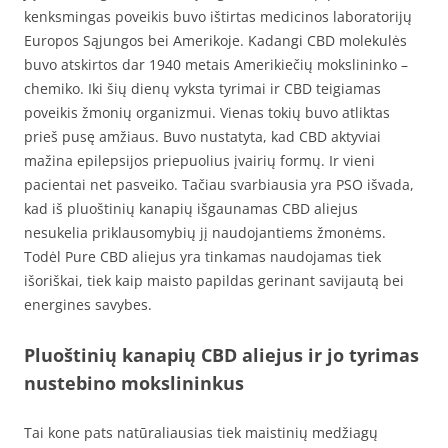
kenksmingas poveikis buvo ištirtas medicinos laboratorijų
Europos Sąjungos bei Amerikoje. Kadangi CBD molekulės
buvo atskirtos dar 1940 metais Amerikiečių mokslininko –
chemiko. Iki šių dienų vyksta tyrimai ir CBD teigiamas
poveikis žmonių organizmui. Vienas tokių buvo atliktas
prieš pusę amžiaus. Buvo nustatyta, kad CBD aktyviai
mažina epilepsijos priepuolius įvairių formų. Ir vieni
pacientai net pasveiko. Tačiau svarbiausia yra PSO išvada,
kad iš pluoštinių kanapių išgaunamas CBD aliejus
nesukelia priklausomybių jį naudojantiems žmonėms.
Todėl Pure CBD aliejus yra tinkamas naudojamas tiek
išoriškai, tiek kaip maisto papildas gerinant savijautą bei
energines savybes.
Pluoštinių kanapių CBD aliejus ir jo tyrimas
nustebino mokslininkus
Tai kone pats natūraliausias tiek maistinių medžiagų