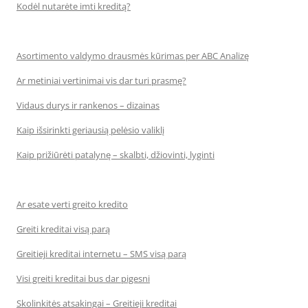
Kodėl nutarėte imti kreditą?
Asortimento valdymo drausmės kūrimas per ABC Analizę
Ar metiniai vertinimai vis dar turi prasmę?
Vidaus durys ir rankenos – dizainas
Kaip išsirinkti geriausią pelėsio valiklį
Kaip prižiūrėti patalynę – skalbti, džiovinti, lyginti
Ar esate verti greito kredito
Greiti kreditai visą parą
Greitieji kreditai internetu – SMS visą parą
Visi greiti kreditai bus dar pigesni
Skolinkitės atsakingai – Greitieji kreditai