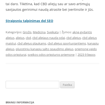
tai daro. Tikėtina, kad CBD aliejų sau ar savo artimųjų
savijautos gerinimui naudą atrasite bei įvertinsite ir Jūs.
Straipsniu talpinimas del SEO
Kategorijos:
Grožis
,
Medicina
,
Sveikata
| Žymos:
akne gydantis
aliejus
,
aliejus
,
cbd
,
cbd aliejaus nauda odai
,
cbd aliejus
,
cbd aliejus
maistui
,
cbd aliejus plaukams
,
cbd aliejus sportuojantiems
,
kanapiu
aliejus
,
pluostiniu kanapiu salto spaudimo aliejus
,
priemone veido
odos prieziurai
,
sveikos odos prieziuros priemone
|
2023 9 liepos
Ieškoti:
BRANGI INFORMACIJA