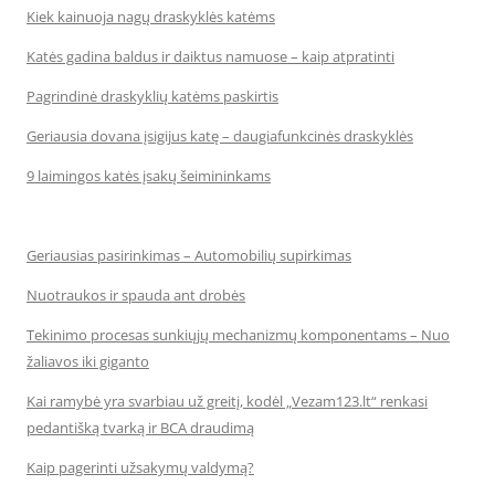
Kiek kainuoja nagų draskyklės katėms
Katės gadina baldus ir daiktus namuose – kaip atpratinti
Pagrindinė draskyklių katėms paskirtis
Geriausia dovana įsigijus katę – daugiafunkcinės draskyklės
9 laimingos katės įsakų šeimininkams
Geriausias pasirinkimas – Automobilių supirkimas
Nuotraukos ir spauda ant drobės
Tekinimo procesas sunkiųjų mechanizmų komponentams – Nuo
žaliavos iki giganto
Kai ramybė yra svarbiau už greitį, kodėl „Vezam123.lt“ renkasi
pedantišką tvarką ir BCA draudimą
Kaip pagerinti užsakymų valdymą?