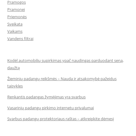
Pramogos
Pramonei
Priemonės
Sveikata
Vaikams
Vandens filtrai
Kodėl automobilių supirkimas ypač naudingas parduodant seną,
daužtą
Žieminių padangų reikšmės – Nauda ir atsakomybė pažeidus
taisykles
Renkantis padangas žymėjimas yra svarbus
Vasarinių padangų pirkimo internetu privalumai
Svarbus padangų protektoriaus raštas – atkreipkite dėmesį