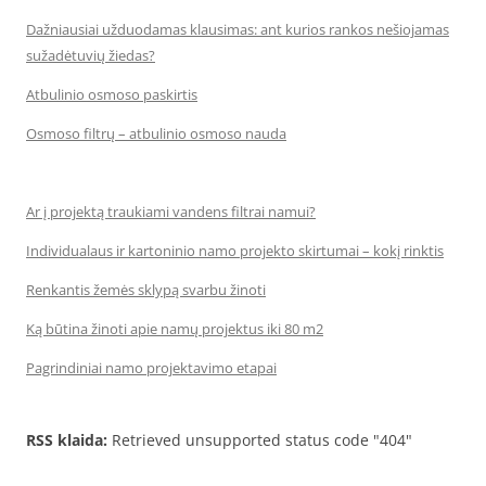
Dažniausiai užduodamas klausimas: ant kurios rankos nešiojamas
sužadėtuvių žiedas?
Atbulinio osmoso paskirtis
Osmoso filtrų – atbulinio osmoso nauda
Ar į projektą traukiami vandens filtrai namui?
Individualaus ir kartoninio namo projekto skirtumai – kokį rinktis
Renkantis žemės sklypą svarbu žinoti
Ką būtina žinoti apie namų projektus iki 80 m2
Pagrindiniai namo projektavimo etapai
RSS klaida:
Retrieved unsupported status code "404"