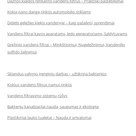
Dažnos klaidos renkantis vandens filtrus – Praktiški pastebėjimai
Kokią nano dangą rinktis automobilio stiklams
Didelis geležies kiekis vandenyje – kaip pašalinti, sprendimai
Vandens filtrai kavos aparatams, ledo generatoriams, šaldytuvams
Gręžinio vandens filtrai – Minkštinimui, Nugeležinimui, Vandenilio
sulfido šalinimui
Sklandus valymo įrenginių darbas – užtikrina bakterijos
Kokius vandens filtrus namui rinktis
Vandens filtravimo sistemų rūšys
Bakterijų kanalizacijai nauda, saugumas ir ekologija
Plastikiniai lauko tualetai – Nauda ir privalumai