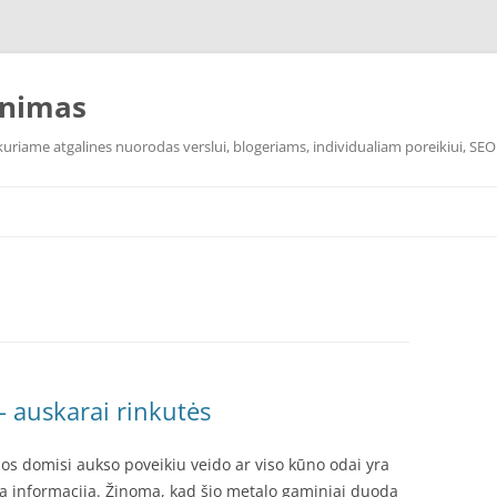
inimas
uriame atgalines nuorodas verslui, blogeriams, individualiam poreikiui, SEO
 auskarai rinkutės
s domisi aukso poveikiu veido ar viso kūno odai yra
kra informacija. Žinoma, kad šio metalo gaminiai duoda