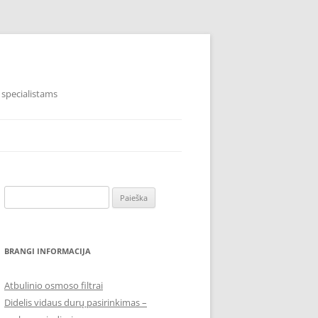
 specialistams
Ieškoti:
BRANGI INFORMACIJA
Atbulinio osmoso filtrai
Didelis vidaus durų pasirinkimas –