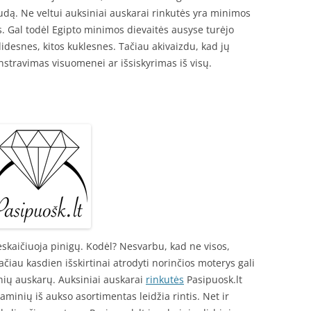
udą. Ne veltui auksiniai auskarai rinkutės yra minimos
 Gal todėl Egipto minimos dievaitės ausyse turėjo
didesnes, kitos kuklesnes. Tačiau akivaizdu, kad jų
stravimas visuomenei ar išsiskyrimas iš visų.
neskaičiuoja pinigų. Kodėl? Nesvarbu, kad ne visos,
 Tačiau kasdien išskirtinai atrodyti norinčios moterys gali
sinių auskarų. Auksiniai auskarai
rinkutės
Pasipuosk.lt
aminių iš aukso asortimentas leidžia rintis. Net ir