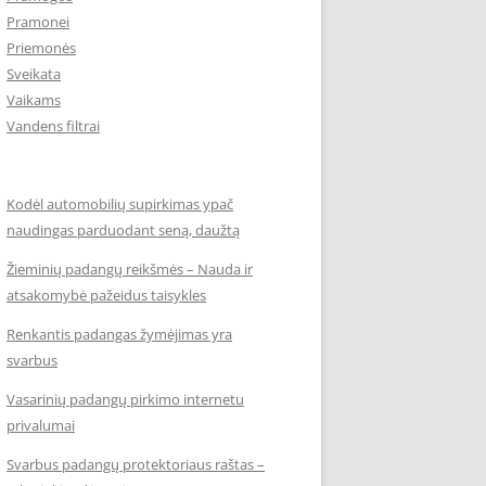
Pramonei
Priemonės
Sveikata
Vaikams
Vandens filtrai
Kodėl automobilių supirkimas ypač
naudingas parduodant seną, daužtą
Žieminių padangų reikšmės – Nauda ir
atsakomybė pažeidus taisykles
Renkantis padangas žymėjimas yra
svarbus
Vasarinių padangų pirkimo internetu
privalumai
Svarbus padangų protektoriaus raštas –