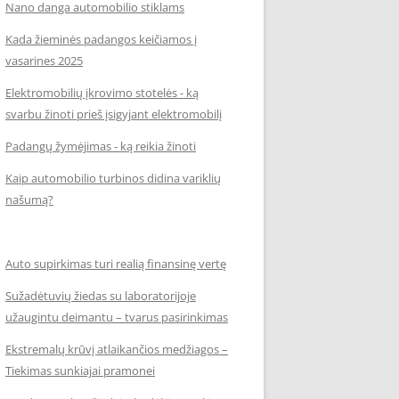
Nano danga automobilio stiklams
Kada žieminės padangos keičiamos į
vasarines 2025
Elektromobilių įkrovimo stotelės - ką
svarbu žinoti prieš įsigyjant elektromobilį
Padangų žymėjimas - ką reikia žinoti
Kaip automobilio turbinos didina variklių
našumą?
Auto supirkimas turi realią finansinę vertę
Sužadėtuvių žiedas su laboratorijoje
užaugintu deimantu – tvarus pasirinkimas
Ekstremalų krūvį atlaikančios medžiagos –
Tiekimas sunkiajai pramonei