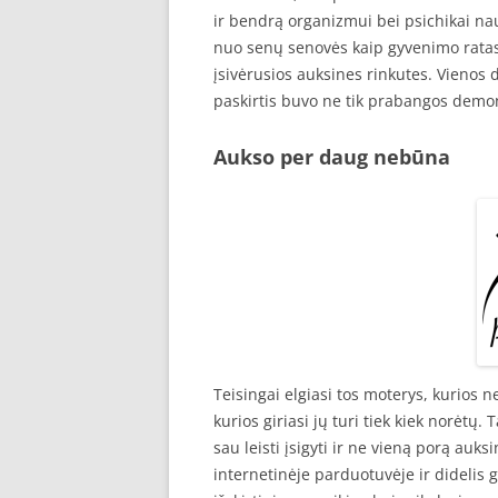
ir bendrą organizmui bei psichikai na
nuo senų senovės kaip gyvenimo ratas.
įsivėrusios auksines rinkutes. Vienos 
paskirtis buvo ne tik prabangos demon
Aukso per daug nebūna
Teisingai elgiasi tos moterys, kurios 
kurios giriasi jų turi tiek kiek norėtų.
sau leisti įsigyti ir ne vieną porą auk
internetinėje parduotuvėje ir didelis g