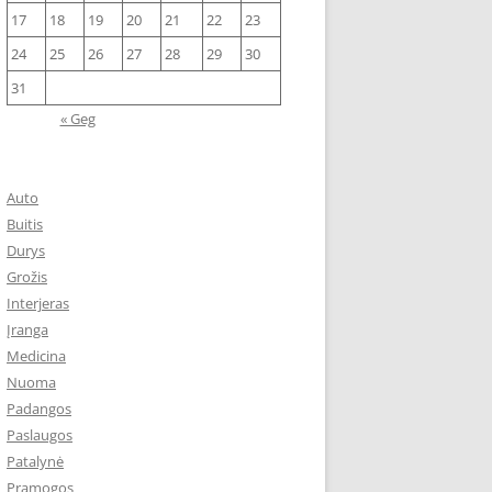
17
18
19
20
21
22
23
24
25
26
27
28
29
30
31
« Geg
Auto
Buitis
Durys
Grožis
Interjeras
Įranga
Medicina
Nuoma
Padangos
Paslaugos
Patalynė
Pramogos