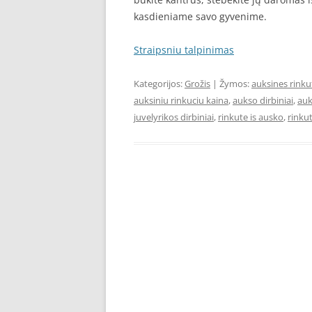
kasdieniame savo gyvenime.
Straipsniu talpinimas
Kategorijos:
Grožis
| Žymos:
auksines rinku
auksiniu rinkuciu kaina
,
aukso dirbiniai
,
auk
juvelyrikos dirbiniai
,
rinkute is ausko
,
rinku