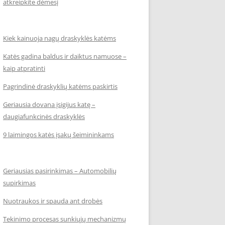
atkreipkite dėmesį
Kiek kainuoja nagų draskyklės katėms
Katės gadina baldus ir daiktus namuose –
kaip atpratinti
Pagrindinė draskyklių katėms paskirtis
Geriausia dovana įsigijus katę –
daugiafunkcinės draskyklės
9 laimingos katės įsakų šeimininkams
Geriausias pasirinkimas – Automobilių
supirkimas
Nuotraukos ir spauda ant drobės
Tekinimo procesas sunkiųjų mechanizmų