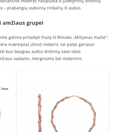
 keliančios moterys Pasipuosk.lt juvelyrinių dirbinių
ško – prabangių auksinių rinkučių iš aukso.
i amžiaus grupei
me galima pritaikyti frazę iš filmuko „Milijonas maiše”:
ėra nukreiptas įžeisti moteris, tai patys geriausi
doti kuo daugiau aukso dirbinių savo odos
 amžiaus vaikams, merginoms bei moterims.