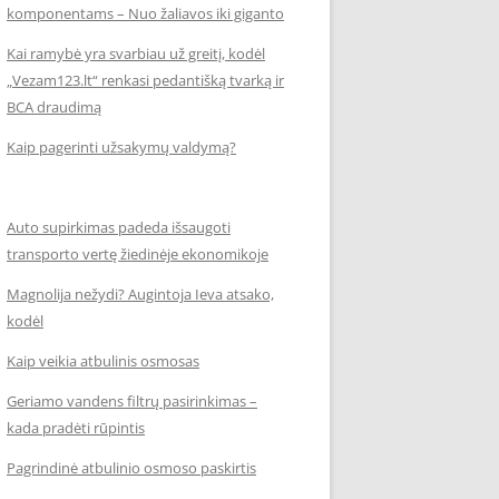
komponentams – Nuo žaliavos iki giganto
Kai ramybė yra svarbiau už greitį, kodėl
„Vezam123.lt“ renkasi pedantišką tvarką ir
BCA draudimą
Kaip pagerinti užsakymų valdymą?
Auto supirkimas padeda išsaugoti
transporto vertę žiedinėje ekonomikoje
Magnolija nežydi? Augintoja Ieva atsako,
kodėl
Kaip veikia atbulinis osmosas
Geriamo vandens filtrų pasirinkimas –
kada pradėti rūpintis
Pagrindinė atbulinio osmoso paskirtis