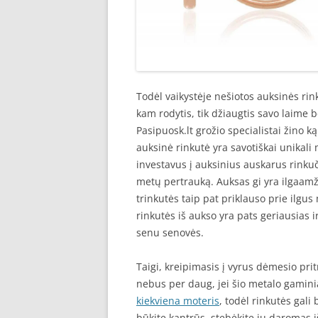
Todėl vaikystėje nešiotos auksinės ri
kam rodytis, tik džiaugtis savo laime 
Pasipuosk.lt grožio specialistai žino k
auksinė rinkutė yra savotiškai unikali 
investavus į auksinius auskarus rinkuč
metų pertrauką. Auksas gi yra ilgaamži
trinkutės taip pat priklauso prie ilgus
rinkutės iš aukso yra pats geriausias i
senu senovės.
Taigi, kreipimasis į vyrus dėmesio pri
nebus per daug, jei šio metalo gamin
kiekviena moteris
, todėl rinkutės gali 
būkite kantrūs, stebėkite jų daromas 