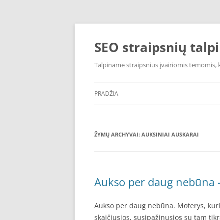
Pereiti
prie
turinio
SEO straipsnių talp
Talpiname straipsnius įvairiomis temomis, k
PRADŽIA
ŽYMŲ ARCHYVAI:
AUKSINIAI AUSKARAI
Aukso per daug nebūna –
Aukso per daug nebūna. Moterys, kurio
skaičiusios, susipažinusios su tam ti