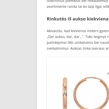
išskirtinius poreikius bei reikalavimus
asortimente randa tai ko taip ilgai ie
Rinkutės iš aukso kiekviena
Akivaizdu, kad kievienos moters gyveni
„Dar aukso, dar, dar…”. Toks teiginys n
palinkėjimai likti unikaliomis bei nau
sveikatinimui. Auksas tinka įvairaus