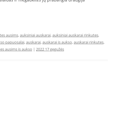
tes ausims
,
auksiniai auskarai
,
auksiniai auskarai rinkutes
,
so papuosalai
,
auskarai
,
auskarai is aukso
,
auskarai rinkutes
,
tes ausims is aukso
|
2022 17 gegužės