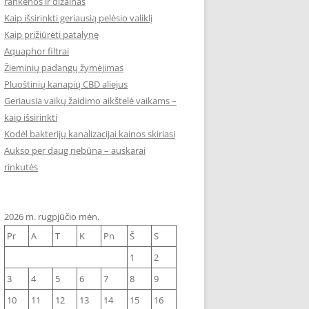
rankenos ir dizainas
Kaip išsirinkti geriausią pelėsio valiklį
Kaip prižiūrėti patalynę
Aquaphor filtrai
Žieminių padangų žymėjimas
Pluoštinių kanapių CBD aliejus
Geriausia vaikų žaidimo aikštelė vaikams –
kaip išsirinkti
Kodėl bakterijų kanalizacijai kainos skiriasi
Aukso per daug nebūna – auskarai
rinkutės
2026 m. rugpjūčio mėn.
Pr
A
T
K
Pn
Š
S
1
2
3
4
5
6
7
8
9
10
11
12
13
14
15
16