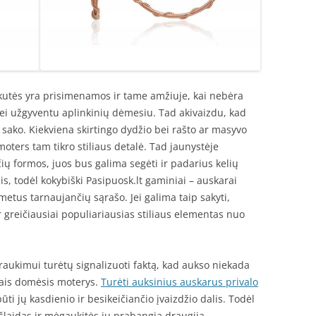
nkutės yra prisimenamos ir tame amžiuje, kai nebėra
bei užgyventu aplinkinių dėmesiu. Tad akivaizdu, kad
ą sako. Kiekviena skirtingo dydžio bei rašto ar masyvo
moters tam tikro stiliaus detalė. Tad jaunystėje
ių formos, juos bus galima segėti ir padarius kelių
s, todėl kokybiški Pasipuosk.lt gaminiai – auskarai
 metus tarnaujančių sąrašo. Jei galima taip sakyti,
r greičiausiai populiariausias stiliaus elementas nuo
traukimui turėtų signalizuoti faktą, kad aukso niekada
iais domėsis moterys.
Turėti auksinius auskarus privalo
būti jų kasdienio ir besikeičiančio įvaizdžio dalis. Todėl
išlaidas ir mėgaukitės jų prabangia draugija